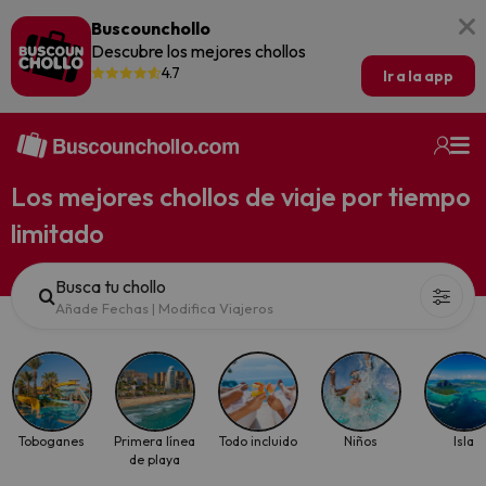
Buscounchollo
Descubre los mejores chollos
4.7
Ir a la app
Los mejores chollos de viaje por tiempo
limitado
Busca tu chollo
Añade Fechas
|
Modifica Viajeros
Toboganes
Primera línea
Todo incluido
Niños
Isla
de playa