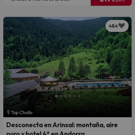
484
Top Chollo
Desconecta en Arinsal: montaña, aire
puro y hotel 4* en Andorra