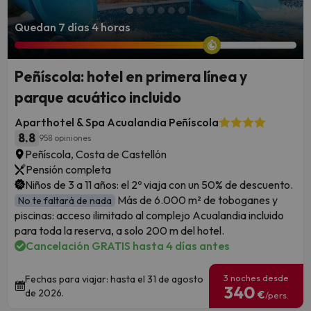
Quedan 7 días 4 horas
Peñíscola: hotel en primera línea y
parque acuático incluido
Aparthotel & Spa Acualandia Peñíscola
8.8
958 opiniones
Peñíscola, Costa de Castellón
Pensión completa
Niños de 3 a 11 años: el 2º viaja con un 50% de descuento.
Más de 6.000 m² de toboganes y
No te faltará de nada
piscinas: acceso ilimitado al complejo Acualandia incluido
para toda la reserva, a solo 200 m del hotel.
Cancelación GRATIS hasta 4 días antes
3 noches desde
Fechas para viajar: hasta el 31 de agosto
340
de 2026.
€
/pers.