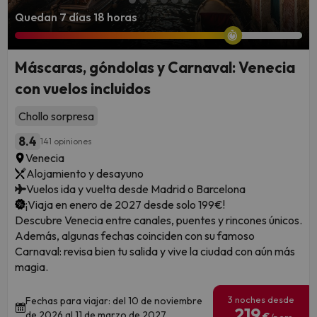
Quedan 7 días 18 horas
Máscaras, góndolas y Carnaval: Venecia
con vuelos incluidos
Chollo sorpresa
8.4
141 opiniones
Venecia
Alojamiento y desayuno
Vuelos ida y vuelta desde Madrid o Barcelona
¡Viaja en enero de 2027 desde solo 199€!
Descubre Venecia entre canales, puentes y rincones únicos.
Además, algunas fechas coinciden con su famoso
Carnaval: revisa bien tu salida y vive la ciudad con aún más
magia.
3 noches desde
Fechas para viajar: del 10 de noviembre
219
de 2026 al 11 de marzo de 2027
€
/pers.