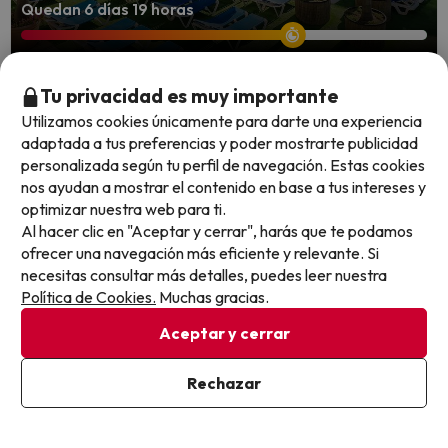
Quedan 6 días 19 horas
Escápate a Platja d'Aro, planazo familiar
Tu privacidad es muy importante
en la Costa Brava
Utilizamos cookies únicamente para darte una experiencia
adaptada a tus preferencias y poder mostrarte publicidad
Htop Platja Park
personalizada según tu perfil de navegación. Estas cookies
7.7
2744 opiniones
nos ayudan a mostrar el contenido en base a tus intereses y
Platja d'Aro, Costa Brava
optimizar nuestra web para ti.
Pensión completa
Al hacer clic en "Aceptar y cerrar", harás que te podamos
Niños de 2 a 13 años: el 1º y el 2º viajan con un 50% de
ofrecer una navegación más eficiente y relevante. Si
descuento.
necesitas consultar más detalles, puedes leer nuestra
El Camí de Ronda de Platja d'Aro a S'Agaró
Sabías que...?
Política de Cookies.
Muchas gracias.
es considerado el más 'glamuroso' de Cataluña: túneles,
miradores y escaleras de piedra con vistas al Mediterráneo.
Aceptar y cerrar
También disponible con:
Todo incluido
Rechazar
Cancelación GRATIS hasta 8 días antes
Ver en mapa
1 noche desde
Fechas para viajar: hasta el 31 de octubre