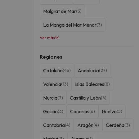
Malgrat de Mar
(3)
La Manga del Mar Menor
(3)
Ver más
Matalascañas
Santa Susanna
(3)
(3)
Calella
Puerto de la Cruz
(3)
(3)
Regiones
Salou
Peñíscola
(3)
(2)
Cataluña
Andalucía
(46)
(27)
Oropesa del Mar
Mojácar
(2)
(2)
Valencia
Islas Baleares
(13)
(8)
Praga
Islantilla
Cádiz
(2)
(2)
(2)
Murcia
Castilla y León
(7)
(6)
Granada
Torremolinos
(2)
(2)
Galicia
Canarias
Huelva
(6)
(6)
(5)
Cabo de Gata
Benalmádena
(2)
(1)
Cantabria
Aragón
Cerdeña
(4)
(4)
(3)
Albufeira
Carcasona
(1)
(1)
Madrid
Algarve
(3)
(1)