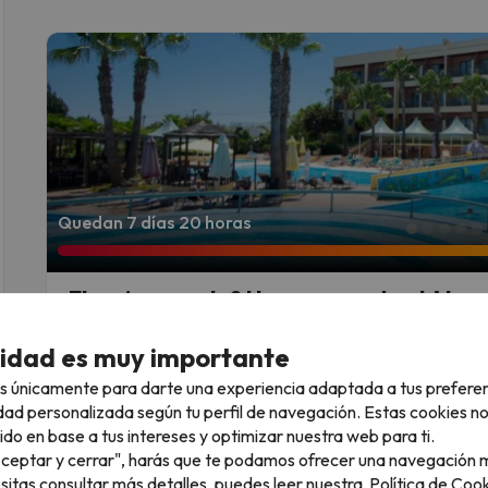
Quedan 7 días 20 horas
¿El mejor regalo? Una escapada al Algar
8.4
Baia Grande
62 opiniones
cidad es muy importante
Albufeira, Portugal
Alojamiento y desayuno
Niños d
s únicamente para darte una experiencia adaptada a tus prefere
¡Escápate al Algarve! Disfruta de un hotel
También incluye
dad personalizada según tu perfil de navegación. Estas cookies n
espumoso de bienvenida y acceso diario al spa. ¡Vive una e
ido en base a tus intereses y optimizar nuestra web para ti.
También disponible con:
Media pensión,
Pensión completa
"Aceptar y cerrar", harás que te podamos ofrecer una navegación m
Cancelación GRATIS hasta 4 días antes
esitas consultar más detalles, puedes leer nuestra
Política de Cook