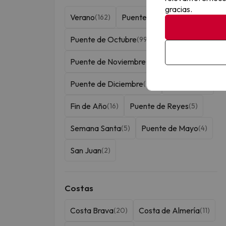
gracias.
Verano
Puente de Agosto
(162)
(138)
Puente de Octubre
(99)
Puente de Noviembre
(76)
Puente de Diciembre
Navidad
(22)
(19)
Fin de Año
Puente de Reyes
(16)
(5)
Semana Santa
Puente de Mayo
(5)
(4)
San Juan
(2)
Costas
Costa Brava
Costa de Almería
(20)
(11)