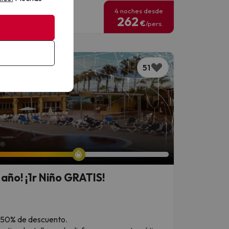
4 noches desde
262
€
/pers.
51
 año! ¡1r Niño GRATIS!
 un 50% de descuento.