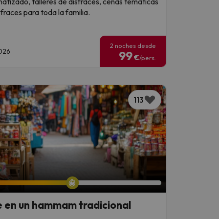
atizado, talleres de disfraces, cenas temáticas
sfraces para toda la familia.
2 noches desde
2026
99
€
/pers.
113
te en un hammam tradicional