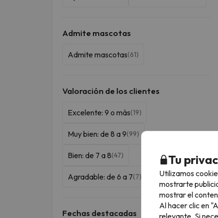
Admite mascotas
Admite mascotas
(61)
Valoración de los clientes
Excelente: 9 o más
(19)
Muy bien: de 8 a 9
(99)
Bien: de 7 a 8
(47)
Tu priva
Utilizamos cookie
Agradable: de 6 a 7
(7)
mostrarte publici
mostrar el conten
Al hacer clic en 
Fechas destacadas
relevante. Si nec