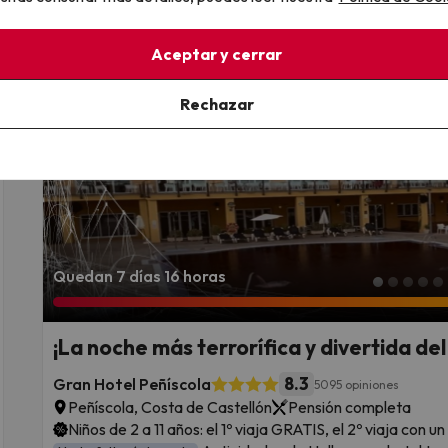
Fechas para viajar: hasta el 29 de diciembre de 2026.
Aceptar y cerrar
Rechazar
Quedan 7 días 16 horas
¡La noche más terrorífica y divertida del
8.3
Gran Hotel Peñíscola
5095 opiniones
Peñíscola, Costa de Castellón
Pensión completa
Niños de 2 a 11 años: el 1º viaja GRATIS, el 2º viaja con