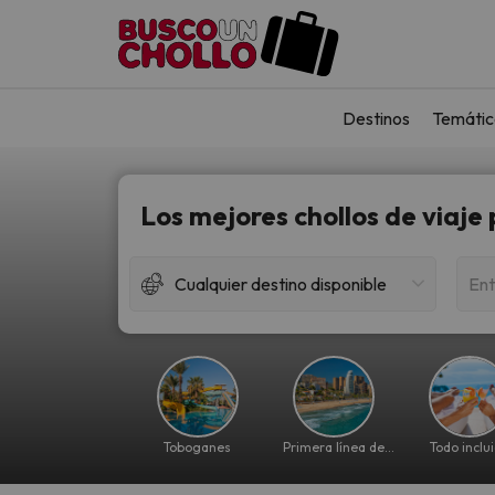
Destinos
Temátic
Los mejores chollos de viaje
Cualquier destino disponible
Ent
Toboganes
Primera línea de
Todo inclu
playa