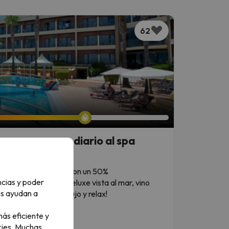
62
ve con acceso diario al spa
e 3 a 12 años: viajan con un 50%
ncias y poder
 4* con habitación Deluxe vista al mar, vino
os ayudan a
xperiencia de puro lujo y relax!
ás eficiente y
ies.
Muchas