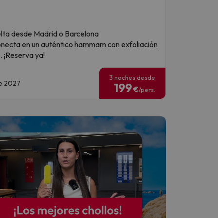
elta desde Madrid o Barcelona
onecta en un auténtico hammam con exfoliación
. ¡Reserva ya!
3 noches desde
de 2027
199
€
/pers.