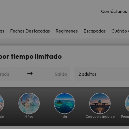
Contáctanos
as
Fechas Destacadas
Regímenes
Escapadas
Cuándo v
 por tiempo limitado
rada
Salida
2 adultos
ido
Niños
Isla
Con vuelo incluido
Puen