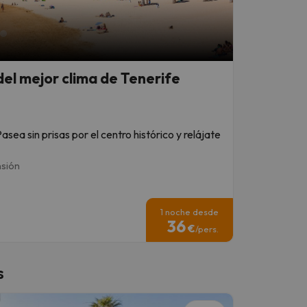
del mejor clima de Tenerife
asea sin prisas por el centro histórico y relájate
nsión
1 noche desde
36
€
/pers.
s