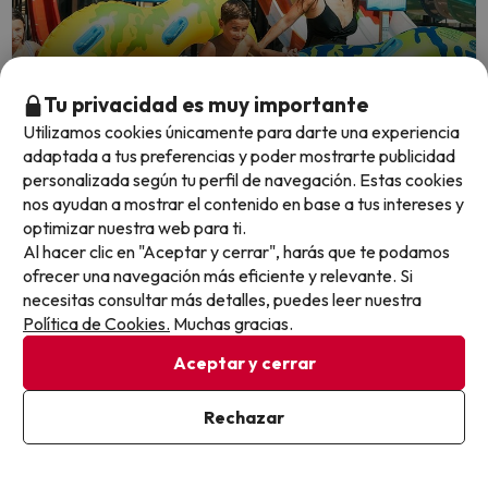
Quedan 6 días 19 horas
Tu privacidad es muy importante
Utilizamos cookies únicamente para darte una experiencia
adaptada a tus preferencias y poder mostrarte publicidad
Descubre Magic World con Todo Incluido
personalizada según tu perfil de navegación. Estas cookies
nos ayudan a mostrar el contenido en base a tus intereses y
¡1º niño viaja GRATIS!
optimizar nuestra web para ti.
Magic Sports Hotel
Al hacer clic en "Aceptar y cerrar", harás que te podamos
8.4
ofrecer una navegación más eficiente y relevante. Si
503 opiniones
necesitas consultar más detalles, puedes leer nuestra
Oropesa del Mar
Política de Cookies.
Muchas gracias.
Todo incluido
Niños hasta 16 años: 1º GRATIS y 2º y 3º 50% de dto
Aceptar y cerrar
¿Un hotel donde el deporte es el protagonista? ¡Sí, por
supuesto! En Magic Sports, cada rincón te invita a sentirte
Rechazar
como un campeón.
Ver en mapa
Cancelación GRATIS hasta 8 días antes