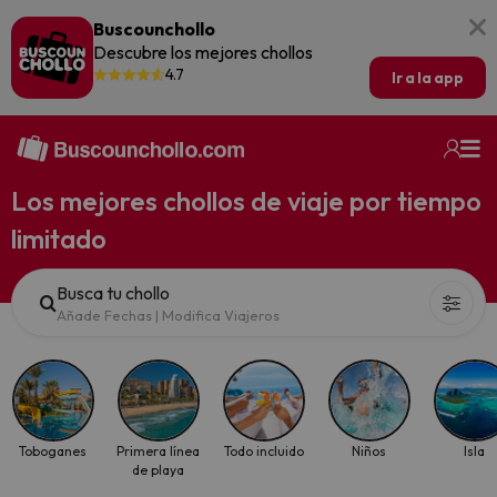
Buscounchollo
Descubre los mejores chollos
4.7
Ir a la app
Los mejores chollos de viaje por tiempo
limitado
Busca tu chollo
Añade Fechas
|
Modifica Viajeros
Toboganes
Primera línea
Todo incluido
Niños
Isla
de playa