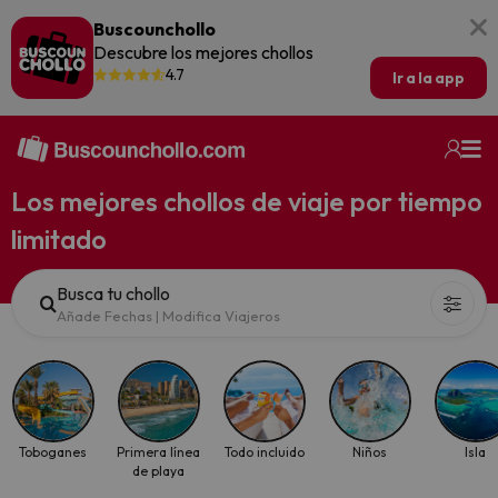
Buscounchollo
Descubre los mejores chollos
4.7
Ir a la app
Los mejores chollos de viaje por tiempo
limitado
Busca tu chollo
Añade Fechas
|
Modifica Viajeros
Toboganes
Primera línea
Todo incluido
Niños
Isla
de playa