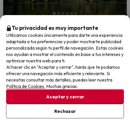
Quedan 6 días 16 horas
Tu privacidad es muy importante
Utilizamos cookies únicamente para darte una experiencia
A las puertas del Moncayo: disfruta de
adaptada a tus preferencias y poder mostrarte publicidad
personalizada según tu perfil de navegación. Estas cookies
Ólvega al mejor precio
nos ayudan a mostrar el contenido en base a tus intereses y
Alda Mirador del Moncayo
optimizar nuestra web para ti.
9
Al hacer clic en "Aceptar y cerrar", harás que te podamos
424 opiniones
ofrecer una navegación más eficiente y relevante. Si
Ólvega, Soria
necesitas consultar más detalles, puedes leer nuestra
Alojamiento y desayuno
Política de Cookies.
Muchas gracias.
Niños de 2 a 11 años: el 1º viaja GRATIS
Si alguien estuviera pensando en viajar,
Opinión destacada
Aceptar y cerrar
le diría que merece mucho la pena, especialmente si le
gusta la naturaleza, hacer rutas y desconectar unos días.
Rechazar
(Laura, viajó en pareja en julio de 2026)
Ver en mapa
Cancelación GRATIS hasta 4 días antes