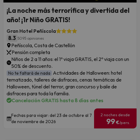
¡La noche más terrorífica y divertida del
año! ¡1r Niño GRATIS!
Gran Hotel Peñíscola
8.3
5095 opiniones
Peñíscola, Costa de Castellón
Pensión completa
Niños de 2 a 11 años: el 1º viaja GRATIS, el 2º viaja con un
50% de descuento.
Actividades de Halloween: hotel
No te faltará de nada
tematizado, talleres de disfraces, cenas temáticas de
Halloween, túnel del terror, gran concurso y baile de
disfraces para toda la familia.
Cancelación GRATIS hasta 8 días antes
2 noches desde
Fechas para viajar: del 23 de octubre al 7
99
de noviembre de 2026
€
/pers.