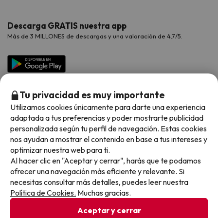
Hoteles Valencia
Puente de Agosto
Opiniones de nuestros clientes
Viajes con mascotas
Contáctanos
Descarga GRATIS nuestra app
Hoteles Galicia
Vacaciones en Agosto
Más de 3 MILLONES de descargas y una valoración de 4,7/5.
Viajes para grupos
Chollos con Todo Incluido
Preguntas frecuentes
Hoteles en Islas
Vacaciones en Septiembre
Chollos en la playa
Hoteles Salou
Vacaciones en Octubre
Chollos con Vuelo Incluido
Vacaciones en Noviembre
Tu privacidad es muy importante
Hoteles con toboganes
Utilizamos cookies únicamente para darte una experiencia
adaptada a tus preferencias y poder mostrarte publicidad
Selección de la Newsletter
personalizada según tu perfil de navegación. Estas cookies
nos ayudan a mostrar el contenido en base a tus intereses y
Métodos de pago disponibles
Los favoritos de nuestros clientes
optimizar nuestra web para ti.
Al hacer clic en "Aceptar y cerrar", harás que te podamos
ofrecer una navegación más eficiente y relevante. Si
necesitas consultar más detalles, puedes leer nuestra
Política de Cookies.
Muchas gracias.
Condiciones generales
Privacidad datos
Aceptar y cerrar