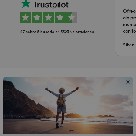
Ofrec
alojam
momen
con to
4.7 sobre 5 basado en 5523 valoraciones
precio
Silvi