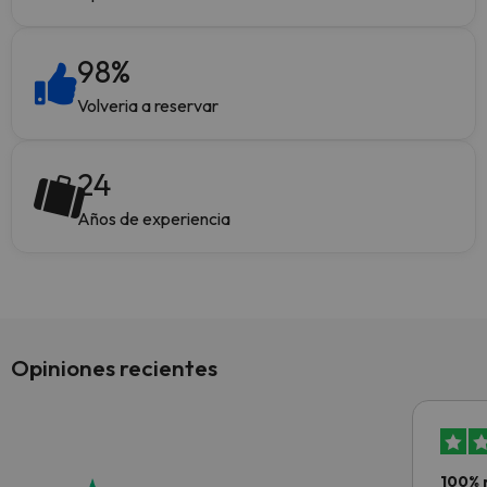
98
%
Volveria a reservar
24
Años de experiencia
Opiniones recientes
100% 