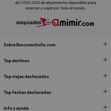
de 1.000.000 de alojamientos disponibles para
reservar y viajar por todo el mundo.
Sobre Buscounchollo.com
¿Quiénes somos?
Top destinos
Tarjeta Regalo
Hoteles Andalucía
Top viajes destacados
Buscounchollo en los medios
Hoteles Andorra
Blog
Viajes con Niños
Top fechas destacadas
Hoteles Cataluña
Web Corporativa
Viajes de Ciudad
Hoteles Portugal
Verano
Info y ayuda
Proveedores
Viajes de Novios