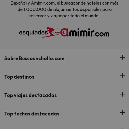
España) y Amimir.com, el buscador de hoteles con más
de 1.000.000 de alojamientos disponibles para
reservar y viajar por todo el mundo.
Sobre Buscounchollo.com
¿Quiénes somos?
Top destinos
Tarjeta Regalo
Hoteles Andalucía
Top viajes destacados
Buscounchollo en los medios
Hoteles Andorra
Blog
Viajes con Niños
Top fechas destacadas
Hoteles Cataluña
Web Corporativa
Viajes de Ciudad
Hoteles Portugal