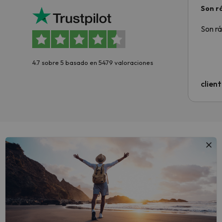
Son rá
Son rá
4.7 sobre 5 basado en 5479 valoraciones
clien