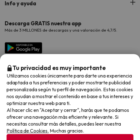
Verano
Info y ayuda
Proveedores
Viajes de Novios
Hoteles Valencia
Puente de Agosto
Opiniones de nuestros clientes
Viajes con mascotas
Contáctanos
Descarga GRATIS nuestra app
Hoteles Galicia
Vacaciones en Agosto
Más de 3 MILLONES de descargas y una valoración de 4,7/5.
Viajes para grupos
Chollos con Todo Incluido
Preguntas frecuentes
Hoteles en Islas
Vacaciones en Septiembre
Chollos en la playa
Hoteles Salou
Vacaciones en Octubre
Chollos con Vuelo Incluido
Vacaciones en Noviembre
Tu privacidad es muy importante
Hoteles con toboganes
Utilizamos cookies únicamente para darte una experiencia
adaptada a tus preferencias y poder mostrarte publicidad
Selección de la Newsletter
personalizada según tu perfil de navegación. Estas cookies
nos ayudan a mostrar el contenido en base a tus intereses y
Métodos de pago disponibles
Los favoritos de nuestros clientes
optimizar nuestra web para ti.
Al hacer clic en "Aceptar y cerrar", harás que te podamos
ofrecer una navegación más eficiente y relevante. Si
necesitas consultar más detalles, puedes leer nuestra
Política de Cookies.
Muchas gracias.
Condiciones generales