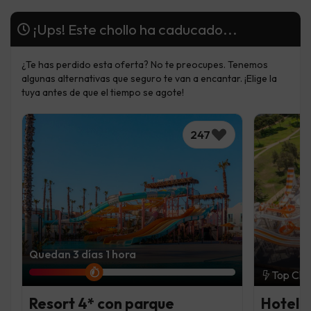
¡Ups! Este chollo ha caducado...
¿Te has perdido esta oferta? No te preocupes. Tenemos
algunas alternativas que seguro te van a encantar. ¡Elige la
tuya antes de que el tiempo se agote!
247
Quedan 3 días 1 hora
Top Cho
Resort 4* con parque
Hotel 