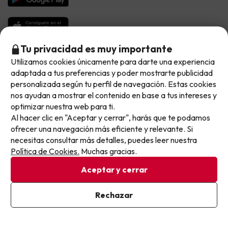
Hoteles Salou
Vacaciones en Octubre
Chollos con Vuelo Incluido
Vacaciones en Noviembre
Hoteles con toboganes
Tu privacidad es muy importante
Selección de la Newsletter
Utilizamos cookies únicamente para darte una experiencia
No llegas tarde: llegas al siguiente.
adaptada a tus preferencias y poder mostrarte publicidad
Métodos de pago disponibles
Los favoritos de nuestros clientes
Este chollo ya ha caducado, pero cada día lanzamos
personalizada según tu perfil de navegación. Estas cookies
nuevas oportunidades para viajar mejor y pagar
nos ayudan a mostrar el contenido en base a tus intereses y
optimizar nuestra web para ti.
menos.
Al hacer clic en "Aceptar y cerrar", harás que te podamos
Apúntate y que el próximo no se te escape.
ofrecer una navegación más eficiente y relevante. Si
Condiciones generales
necesitas consultar más detalles, puedes leer nuestra
Pon tu mejor e-mail
Privacidad datos
Política de Cookies.
Muchas gracias.
Política de cookies
Aceptar y cerrar
Viajes para ti S.L.U. Copyright © Buscounchollo.com 2010 -
2026
Ya estoy suscrito
Rechazar
Al suscribirte, confirmas haber leído y estar de acuerdo con la
Política de Privacidad