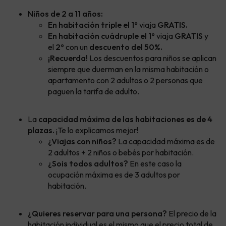
Niños de 2 a 11 años:
En habitación triple el 1º
viaja
GRATIS.
En habitación cuádruple el
1º
viaja
GRATIS
y
el
2º
con un
descuento del 50%.
¡Recuerda!
Los descuentos para niños se aplican
siempre que duerman en la misma habitación o
apartamento con 2 adultos o 2 personas que
paguen la tarifa de adulto.
La
capacidad máxima de las habitaciones es de 4
plazas.
¡Te lo explicamos mejor!
¿Viajas con niños?
La capacidad máxima es de
2 adultos + 2 niños o bebés por habitación.
¿Sois todos adultos?
En este caso la
ocupación máxima es de 3 adultos por
habitación.
¿Quieres reservar para una persona?
El precio de la
habitación individual es el mismo que el precio total de