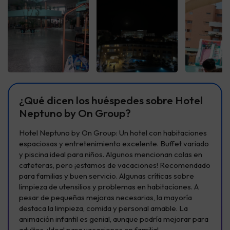
Ver todas
Ver todas
Ver t
¿Qué dicen los huéspedes sobre Hotel
Neptuno by On Group?
Hotel Neptuno by On Group: Un hotel con habitaciones
espaciosas y entretenimiento excelente. Buffet variado
y piscina ideal para niños. Algunos mencionan colas en
cafeteras, pero ¡estamos de vacaciones! Recomendado
para familias y buen servicio. Algunas críticas sobre
limpieza de utensilios y problemas en habitaciones. A
pesar de pequeñas mejoras necesarias, la mayoría
destaca la limpieza, comida y personal amable. La
animación infantil es genial, aunque podría mejorar para
adultos. ¡Ideal para vacaciones en familia!