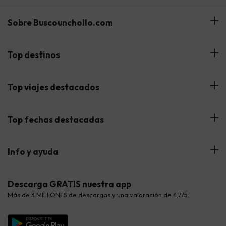
Sobre Buscounchollo.com
¿Quiénes somos?
Top destinos
Tarjeta Regalo
Hoteles Andalucía
Top viajes destacados
Buscounchollo en los medios
Hoteles Andorra
Blog
Viajes con Niños
Top fechas destacadas
Hoteles Cataluña
Web Corporativa
Viajes de Ciudad
Hoteles Portugal
Verano
Info y ayuda
Proveedores
Viajes de Novios
Hoteles Valencia
Puente de Agosto
Opiniones de nuestros clientes
Viajes con mascotas
Contáctanos
Descarga GRATIS nuestra app
Hoteles Galicia
Vacaciones en Agosto
Más de 3 MILLONES de descargas y una valoración de 4,7/5.
Viajes para grupos
Chollos con Todo Incluido
Preguntas frecuentes
Hoteles en Islas
Vacaciones en Septiembre
Chollos en la playa