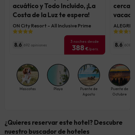
acuático y Todo Incluido, ¡La
cerca d
Costa de la Luz te espera!
vacaci
ON City Resort - All Inclusive Prime
ALEGRIA 
3 noches desde
8.6
8.6
692 opiniones
6085 
388
€
/pers.
Mascotas
Playa
Puente de
Puente de
Agosto
Octubre
¿Quieres reservar este hotel? Descubre
nuestro buscador de hoteles