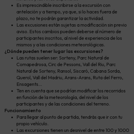
Es imprescindible inscribirse a la excursión con
antelación y a tiempo, ya que, si lo haces fuera de
plazo, no te podrán garantizar la actividad.
Las excusiones están sujetas a modificación sin previo
aviso. Estos cambios pueden deberse al número de
participantes inscritos, al nivel de experiencia de los
mismos y a las condiciones meteorológicas.
¿Dónde pueden tener lugar las excursiones?
Las rutas suelen ser: Sorteny, Parc Natural de
Comapedrosa, Circ de Pessons, Vall del Riu, Parc
Natural de Sorteny, Ransol, Siscaró, Cabana Sorda,
Querol, Vall del Madriu, Arans-Arans, Ruta del Ferro,
Ensagents...
Ten en cuenta que se podrían modificar los recorridos
en función de la meteorología, del nivel de los
participantes y de las condiciones del terreno.
Funcionamiento
Para llegar al punto de partida, tendrás que ir con tu
propio vehículo.
Las excursiones tienen un desnivel de entre 100 y 1000