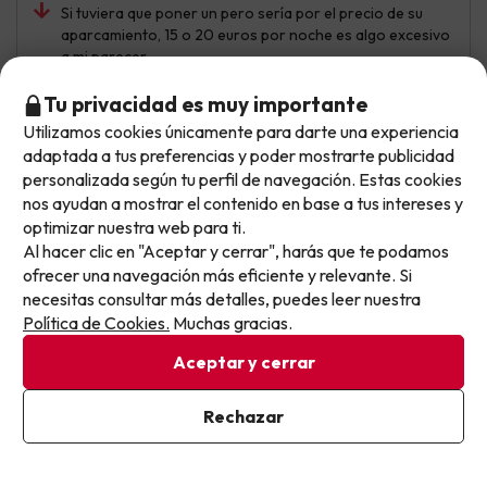
Si tuviera que poner un pero sería por el precio de su
aparcamiento, 15 o 20 euros por noche es algo excesivo
a mi parecer.
Tu privacidad es muy importante
Utilizamos cookies únicamente para darte una experiencia
No llegas tarde: llegas al siguiente.
Francisco
Viajó en familia
6.9
adaptada a tus preferencias y poder mostrarte publicidad
Julio 2025
Este chollo ya ha caducado, pero cada día lanzamos
personalizada según tu perfil de navegación. Estas cookies
nuevas oportunidades para viajar mejor y pagar
nos ayudan a mostrar el contenido en base a tus intereses y
Bien
optimizar nuestra web para ti.
menos.
Al hacer clic en "Aceptar y cerrar", harás que te podamos
Apúntate y que el próximo no se te escape.
El hotel en general esta muy bien pero necesita reforma
ofrecer una navegación más eficiente y relevante. Si
y cambiar muchas cosas para ser 5 estrellas
necesitas consultar más detalles, puedes leer nuestra
Pon tu mejor e-mail
Política de Cookies.
Muchas gracias.
Precio demasiado alto y necesita cambiar bastantes
cosas para ser un 5 estrellas
Aceptar y cerrar
Ya estoy suscrito
Rechazar
Al suscribirte, confirmas haber leído y estar de acuerdo con la
Richard
Viajó en pareja
9.7
Política de Privacidad
Julio 2025