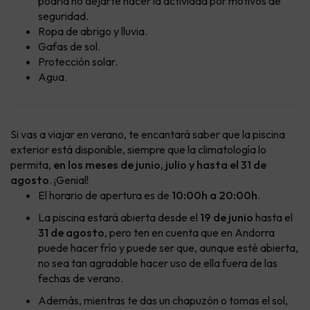
podría no dejarte hacer la actividad por motivos de
seguridad.
Ropa de abrigo y lluvia.
Gafas de sol.
Protección solar.
Agua.
Si vas a viajar en verano, te encantará saber que la piscina
exterior está disponible, siempre que la climatología lo
permita,
en los meses de junio, julio y hasta el 31 de
agosto
. ¡Genial!
El horario de apertura es de
10:00h a 20:00h
.
La piscina estará abierta desde el
19 de junio
hasta el
31 de agosto
, pero ten en cuenta que en Andorra
puede hacer frío y puede ser que, aunque esté abierta,
no sea tan agradable hacer uso de ella fuera de las
fechas de verano.
Además, mientras te das un chapuzón o tomas el sol,