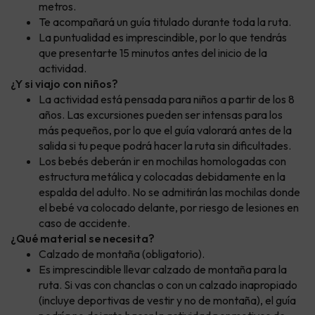
metros.
Te acompañará un guía titulado durante toda la ruta.
La puntualidad es imprescindible, por lo que tendrás
que presentarte 15 minutos antes del inicio de la
actividad.
¿Y si viajo con niños?
La actividad está pensada para niños a partir de los 8
años. Las excursiones pueden ser intensas para los
más pequeños, por lo que el guía valorará antes de la
salida si tu peque podrá hacer la ruta sin dificultades.
Los bebés deberán ir en mochilas homologadas con
estructura metálica y colocadas debidamente en la
espalda del adulto. No se admitirán las mochilas donde
el bebé va colocado delante, por riesgo de lesiones en
caso de accidente.
¿Qué material se necesita?
Calzado de montaña (obligatorio).
Es imprescindible llevar calzado de montaña para la
ruta. Si vas con chanclas o con un calzado inapropiado
(incluye deportivas de vestir y no de montaña), el guía