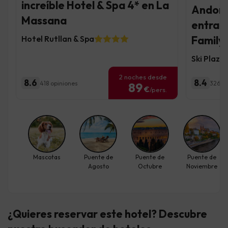
increíble Hotel & Spa 4* en La
Andorra
Massana
entrad
Hotel Rutllan & Spa
Family
Ski Plaza
2 noches desde
8.6
8.4
418 opiniones
3269 
89
€
/pers.
Mascotas
Puente de
Puente de
Puente de
Agosto
Octubre
Noviembre
¿Quieres reservar este hotel? Descubre