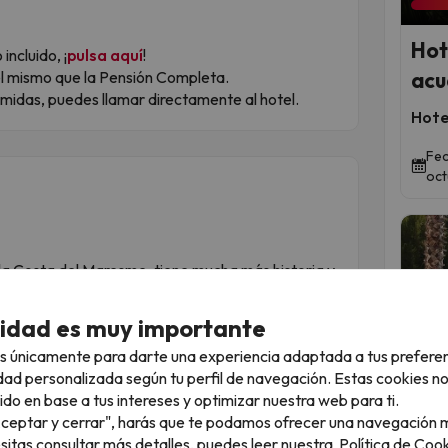
Hot
incluido, ¡
pulsa aquí
!
el mismo que la Pensión Completa.
acu
midas, puedes llamar directamente al hotel.
Hote
Fec
oct
e la Costa del Maresme, tiene mucha más historia y
uí tienes algunos datos curiosos:
l símbolo indiscutible de la ciudad. Se construyó en
cidad es muy importante
onde antes había una antigua torre de vigilancia
s únicamente para darte una experiencia adaptada a tus prefere
uticas, lo que lo convierte en una guía fundamental
dad personalizada según tu perfil de navegación. Estas cookies n
a desde el norte.
Qued
ido en base a tus intereses y optimizar nuestra web para ti.
XIX:
cerca del faro verás unas ruinas que parecen
"Aceptar y cerrar", harás que te podamos ofrecer una navegación m
 de una red de telegrafía óptica. Servían para
esitas consultar más detalles, puedes leer nuestra
Política de Cook