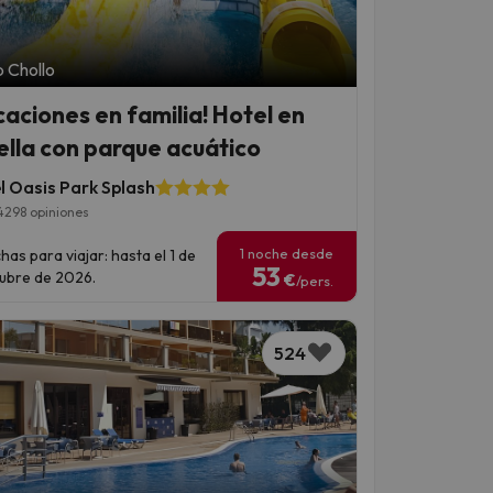
 Chollo
caciones en familia! Hotel en
ella con parque acuático
l Oasis Park Splash
4298 opiniones
1 noche desde
has para viajar: hasta el 1 de
53
ubre de 2026.
€
/pers.
524