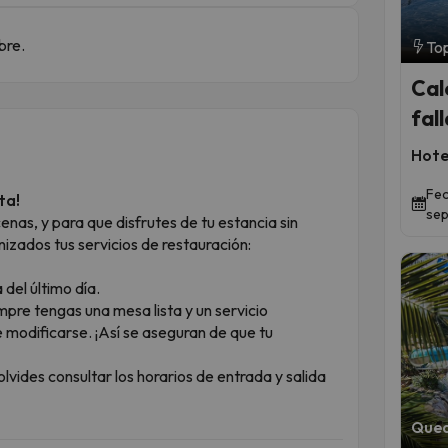
bre.
Top
Cal
fall
Hote
Fec
ta!
sep
enas, y para que disfrutes de tu estancia sin
zados tus servicios de restauración:
del último día.
mpre tengas una mesa lista y un servicio
 modificarse. ¡Así se aseguran de que tu
lvides consultar los horarios de entrada y salida
Qued