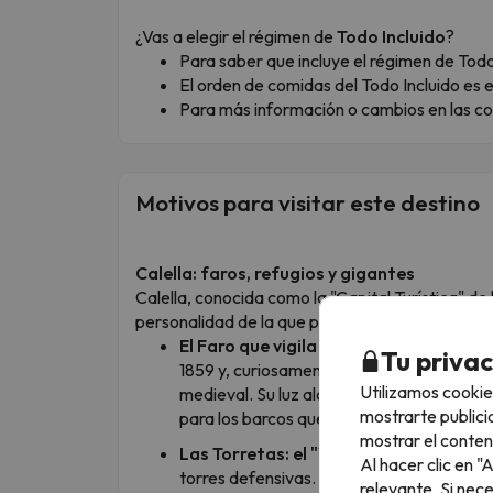
¿Vas a elegir el régimen de
Todo Incluido
?
Para saber que incluye el régimen de Todo 
El orden de comidas del Todo Incluido es 
Para más información o cambios en las co
Motivos para visitar este destino
Calella: faros, refugios y gigantes
Calella, conocida como la "Capital Turística" d
personalidad de la que parece a simple vista. Aq
El Faro que vigila el Mediterráneo:
es e
Tu priva
1859 y, curiosamente, en el mismo lugar d
Utilizamos cookie
medieval. Su luz alcanza unas 18 millas ná
mostrarte publici
para los barcos que se acercan a Barcelon
mostrar el conten
Las Torretas: el "WhatsApp" del siglo 
Al hacer clic en 
torres defensivas. En realidad, eran parte
relevante. Si nec