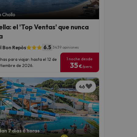
 Chollo
ella: el 'Top Ventas' que nunca
a
6.5
l Bon Repòs
3439 opiniones
1 noche desde
has para viajar: hasta el 12 de
35
tiembre de 2026.
€
/pers.
46
an 7 días 6 horas