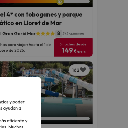
el 4* con toboganes y parque
ático en Lloret de Mar
8
l Gran Garbí Mar
393 opiniones
3 noches desde
has para viajar: hasta el 1 de
149
ubre de 2026.
€
/pers.
162
ncias y poder
os ayudan a
an 2 días 8 horas
ás eficiente y
ies.
Muchas