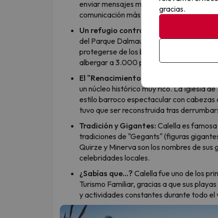
enviar mensajes mediante señales visuales
gracias.
comunicación más rápido antes de que lleg
Un refugio contra las bombas:
bajo el 
del Parque Dalmau. Fue construido por lo
protegerse de los bombardeos durante la 
albergar a 3.000 personas.
El "Renacimiento" de sus calles:
a difer
un núcleo histórico muy rico. La Iglesia d
estilo barroco espectacular con cabezas de
tuvo que ser reconstruida tras derrumbars
Tradición y Gigantes:
Calella es famosa p
tradiciones de "Gegants" (figuras gigante
Quirze y Minerva son los nombres de sus 
celebridades locales.
¿Sabías que...?
Calella fue uno de los pri
Turismo Familiar, gracias a que sus playas
y actividades constantes durante todo el