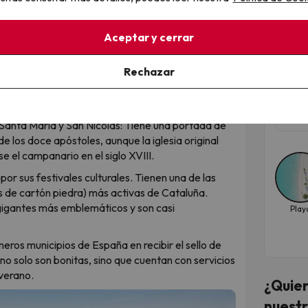
 de una torre a otra. ¡Era el sistema de
¡El 
ara el cable eléctrico!
4* 
Aceptar y cerrar
Parque Dalmau se encuentra el Refugio Antiaéreo
tob
s propios ciudadanos de Calella en 1937 para
Rechazar
Guerra Civil Española. Tenía capacidad para
Hote
Fec
encia de otros pueblos costeros, Calella conserva
oct
e Santa María y San Nicolás: Tiene una portada de
 los doce apóstoles, aunque la iglesia original
e el campanario en el siglo XVIII.
or sus festivales culturales. Tienen una de las
s de cartón piedra) más activas de Cataluña.
gigantes más emblemáticos y son casi
Play
meros municipios de España en recibir el sello de
 no solo son bonitas, sino que cuentan con servicios
 verano.
¿Quier
nuestr