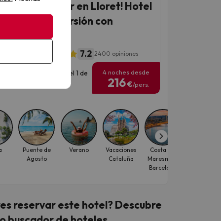
planazo familiar en Lloret! Hotel
repleto de diversión con
oganes
7.2
l Garbí Park
2400 opiniones
4 noches desde
has para viajar: hasta el 1 de
216
ubre de 2026.
€
/pers.
a
Puente de
Verano
Vacaciones
Costa del
Costa Brav
Agosto
Cataluña
Maresme -
Barcelona
es reservar este hotel? Descubre
o buscador de hoteles