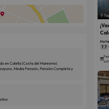
Top
¡Va
Cal
Hote
7.7
Fec
oct
do en Calella (Costa del Maresme).
esayuno, Media Pensión, Pensión Completa y
stino.