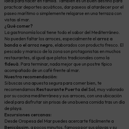
ideal para hacer en familia. También es un buen destino para
practicar deportes acuáticos, dar paseos al atardecer por el
paseo marítimo o simplemente relajarse en una terraza con
vistas al mar.
¿Qué comer?
La gastronomía local tiene todo el sabor del Mediterráneo.
No pueden faltar los arroces, especialmente el
arroz a
banda o el arroz negro
, elaborados con producto fresco. El
pescado y marisco de la zona son protagonistas en muchos
restaurantes, al igual que platos tradicionales como la
fideuà
. Para terminar, nada mejor que un postre típico
acompañado de un café frente al mar.
Nuestra recomendación:
Si buscas una apuesta segura para comer bien, te
recomendamos
Restaurante Puerta del Sol
, muy valorado
por su cocina mediterránea y sus arroces, con una ubicación
ideal para disfrutar sin prisas de una buena comida tras un día
de playa.
Excursiones cercanas:
Desde Oropesa del Mar puedes acercarte fácilmente a
Benicàssim
, a pocos minutos, famosa por sus playas y su