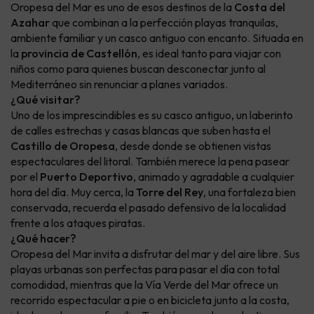
Oropesa del Mar es uno de esos destinos de la
Costa del
Azahar
que combinan a la perfección playas tranquilas,
ambiente familiar y un casco antiguo con encanto. Situada en
la
provincia de Castellón
, es ideal tanto para viajar con
niños como para quienes buscan desconectar junto al
Mediterráneo sin renunciar a planes variados.
¿Qué visitar?
Uno de los imprescindibles es su casco antiguo, un laberinto
de calles estrechas y casas blancas que suben hasta el
Castillo de Oropesa
, desde donde se obtienen vistas
espectaculares del litoral. También merece la pena pasear
por el
Puerto Deportivo
, animado y agradable a cualquier
hora del día. Muy cerca, la
Torre del Rey
, una fortaleza bien
conservada, recuerda el pasado defensivo de la localidad
frente a los ataques piratas.
¿Qué hacer?
Oropesa del Mar invita a disfrutar del mar y del aire libre. Sus
playas urbanas son perfectas para pasar el día con total
comodidad, mientras que la Vía Verde del Mar ofrece un
recorrido espectacular a pie o en bicicleta junto a la costa,