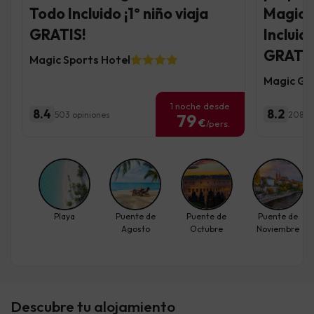
Todo Incluido ¡1º niño viaja
Magic 
GRATIS!
Incluid
GRATIS
Magic Sports Hotel
Magic Ga
1 noche desde
8.4
8.2
503 opiniones
208 op
79
€
/pers.
Playa
Puente de
Puente de
Puente de
Agosto
Octubre
Noviembre
Descubre tu alojamiento