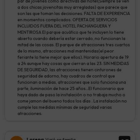
par de jóvenes como directivas del hotel(Siempre se ven
a dos chicas jovencitas muy arregladas) que parece que
son las que toman las decisiones. FALTA DE EXPERIENCIA
en momentos complicados. OFERTA DE SERVICIOS
INCLUIDOS FUERA DEL HOTEL PACHANGUERA Y
MENTIROSA El parque acuático que te incluyen lo tiene
abierto cuando debería estar cerrado, no funcionan la
mitad de las cosas. El parque de atracciones tres cuartos
de lo mismo, atracciones mal mantenidas(el peor
feriante lo tiene mejor que ellos). Horario apertura de 19
a 24 aunque hay cosas que cierran a las 23. SIN MEDIDAS
DE SEGURIDAD, las atracciones tienen cinturones de
seguridad de adorno, hay cuadros de control que
funcionan a medias, atracciones que solo funciona una
parte, iluminación de hace 25 años…El funcionario que
haya dado de paso la instalación o no trabaja mucho o
come jamon del bueno todos los días . La instalación no
cumple las medidas mínimas de seguridad varias
atracciones.
Lorena
Viajó en familia