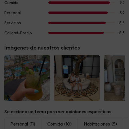
Imágenes de nuestros clientes
Ver todas
Ver todas
Ver t
Selecciona un tema para ver opiniones específicas
Personal
(11)
Comida
(10)
Habitaciones
(5)