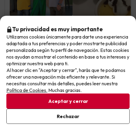
Tu privacidad es muy importante
Utilizamos cookies únicamente para darte una experiencia
Jose Vicente
Viajó en familia
No llegas tarde: llegas al siguiente.
2.7
adaptada a tus preferencias y poder mostrarte publicidad
Julio 2025
Este chollo ya ha caducado, pero cada día lanzamos
personalizada según tu perfil de navegación. Estas cookies
nuevas oportunidades para viajar mejor y pagar
nos ayudan a mostrar el contenido en base a tus intereses y
Básico
optimizar nuestra web para ti.
menos.
Al hacer clic en "Aceptar y cerrar", harás que te podamos
La comida bien
Apúntate y que el próximo no se te escape.
ofrecer una navegación más eficiente y relevante. Si
El aire acondicionado no iba bien. Apenas enfriaba y el
necesitas consultar más detalles, puedes leer nuestra
Pon tu mejor e-mail
ventilador del aire tampoco. No iban las luces de la
Política de Cookies.
Muchas gracias.
habitación, solo las del baño.
Aceptar y cerrar
Ya estoy suscrito
Rechazar
Rebeca
Viajó en familia
8.6
Al suscribirte, confirmas haber leído y estar de acuerdo con la
Julio 2025
Política de Privacidad