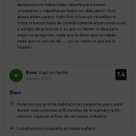
desayunos no había nada caliente para comer
,croasanes y napolitanas todos los días jamón York
queso edam y pavo, todo frío ni huevos revueltos ni
fritos ni bacon nada de comida caliente el personal nose
si estaba de prácticas o es que no tienen ni idea pero
mejor no preguntes nada que te dicen que no saben
nada que no son de allí.........yo no repito ni que me lo
regalen
Rous
Viajó en familia
7.4
Agosto 2025
Bien
Hotel no muy grande,habitaciones pequeñas,pero para
dormir solo está bien,a 15 minutos de la warner,y a 40
minutos cojiendo el tren de cercanías a Madrid.
La bañera muy pequeña,es media bañera.