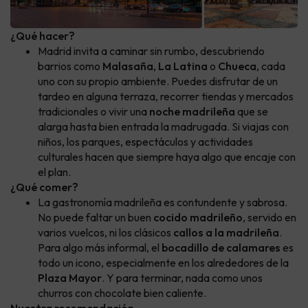
¿Qué hacer?
Madrid invita a caminar sin rumbo, descubriendo
barrios como
Malasaña
,
La Latina
o
Chueca
, cada
uno con su propio ambiente. Puedes disfrutar de un
tardeo en alguna terraza, recorrer tiendas y mercados
tradicionales o vivir una
noche madrileña
que se
alarga hasta bien entrada la madrugada. Si viajas con
niños, los parques, espectáculos y actividades
culturales hacen que siempre haya algo que encaje con
el plan.
¿Qué comer?
La gastronomía madrileña es contundente y sabrosa.
No puede faltar un buen
cocido madrileño
, servido en
varios vuelcos, ni los clásicos
callos a la madrileña
.
Para algo más informal, el
bocadillo de calamares
es
todo un icono, especialmente en los alrededores de la
Plaza Mayor
. Y para terminar, nada como unos
churros con chocolate bien caliente.
Nuestra recomendación