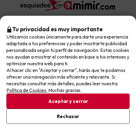
Tu privacidad es muy importante
Sobre Buscounchollo.com
Utilizamos cookies únicamente para darte una experiencia
No llegas tarde: llegas al siguiente.
adaptada a tus preferencias y poder mostrarte publicidad
¿Quiénes somos?
Este chollo ya ha caducado, pero cada día lanzamos
personalizada según tu perfil de navegación. Estas cookies
Top destinos
nuevas oportunidades para viajar mejor y pagar
nos ayudan a mostrar el contenido en base a tus intereses y
Tarjeta Regalo
optimizar nuestra web para ti.
menos.
Hoteles Andalucía
Al hacer clic en "Aceptar y cerrar", harás que te podamos
Apúntate y que el próximo no se te escape.
Top viajes destacados
Buscounchollo en los medios
ofrecer una navegación más eficiente y relevante. Si
Hoteles Andorra
necesitas consultar más detalles, puedes leer nuestra
Pon tu mejor e-mail
Blog
Viajes con Niños
Política de Cookies.
Muchas gracias.
Top fechas destacadas
Hoteles Cataluña
Web Corporativa
Viajes de Ciudad
Aceptar y cerrar
Hoteles Portugal
Verano
Info y ayuda
Proveedores
Viajes de Novios
Ya estoy suscrito
Rechazar
Hoteles Valencia
Puente de Agosto
Al suscribirte, confirmas haber leído y estar de acuerdo con la
Opiniones de nuestros clientes
Viajes con mascotas
Contáctanos
Política de Privacidad
Descarga GRATIS nuestra app
Hoteles Galicia
Vacaciones en Agosto