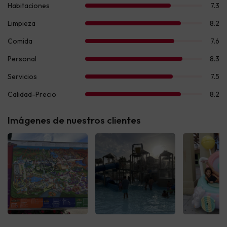
Imágenes de nuestros clientes
Ver todas
Ver todas
Ver t