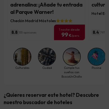
adrenalina: ¡Añade tu entrada
cultur
al Parque Warner!
Hotel Eco
Checkin Madrid Móstoles
1 noche desde
8.8
8.4
155 opiniones
797 op
99
€
/pers.
Culturales
Ciudad
Cumple tus
Piscina
sueños con
BuscoUnChollo
¿Quieres reservar este hotel? Descubre
nuestro buscador de hoteles