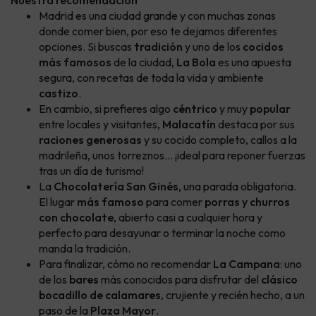
Madrid es una ciudad grande y con muchas zonas
donde comer bien, por eso te dejamos diferentes
opciones. Si buscas
tradición
y uno de los
cocidos
más famosos
de la ciudad,
La Bola
es una apuesta
segura, con recetas de toda la vida y ambiente
castizo
.
En cambio, si prefieres algo
céntrico
y muy
popular
entre locales y visitantes,
Malacatín
destaca por sus
raciones generosas
y su cocido completo, callos a la
madrileña, unos torreznos... ¡ideal para reponer fuerzas
tras un día de turismo!
La
Chocolatería San Ginés
, una parada obligatoria.
El lugar
más famoso
para comer
porras y churros
con chocolate
, abierto casi a cualquier hora y
perfecto para desayunar o terminar la noche como
manda la tradición.
Para finalizar, cómo no recomendar
La Campana
: uno
de los
bares
más conocidos para disfrutar del
clásico
bocadillo de calamares
, crujiente y recién hecho, a un
paso de la
Plaza Mayor
.