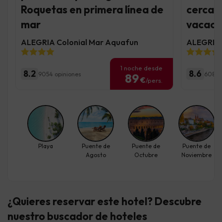
Roquetas en primera línea de
cerca d
mar
vacaci
ALEGRIA Colonial Mar Aquafun
ALEGRIA 
1 noche desde
8.2
8.6
9054 opiniones
6085 
89
€
/pers.
Playa
Puente de
Puente de
Puente de
Agosto
Octubre
Noviembre
¿Quieres reservar este hotel? Descubre
nuestro buscador de hoteles