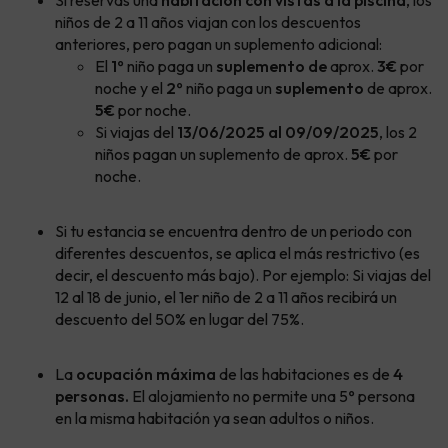
niños de 2 a 11 años viajan con los descuentos
anteriores, pero pagan un suplemento adicional:
El
1º
niño paga un
suplemento de
aprox.
3€
por
noche y el
2º
niño paga un
suplemento
de aprox.
5€
por noche.
Si viajas del
13/06/2025 al 09/09/2025
, los 2
niños pagan un suplemento de aprox.
5€
por
noche.
Si tu estancia se encuentra dentro de un periodo con
diferentes descuentos, se aplica el más restrictivo (es
decir, el descuento más bajo). Por ejemplo: Si viajas del
12 al 18 de junio, el 1er niño de 2 a 11 años recibirá un
descuento del 50% en lugar del 75%.
La
ocupación máxima
de las habitaciones es de
4
personas.
El alojamiento no permite una 5
º
persona
en la misma habitación ya sean adultos o niños.