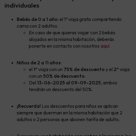
individuales
Bebés de 0 a 1 año
: el 1º viaja gratis compartiendo
cama con 2 adultos.
En caso de que quieras viajar con 2 bebés
alojados en la misma habitación, deberás
ponerte en contacto con nosotros
aquí
.
Niños de 2 a 11 años
:
el
1º
viaja con un
75% de descuento
y el
2º
viaja
con un
50% de
descuento
.
Del
13-06-2025 al 09-09-2025
, ambos
tendrán un descuento del 50%.
¡Recuerda!
Los descuentos para niños se aplican
siempre que duerman en la misma habitación que 2
adultos o 2 personas que abonen tarifa de adulto.
Si reservas una
habitación con vistas a la piscina
, los