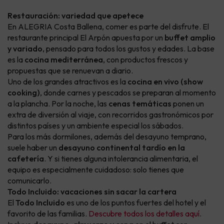
Restauración: variedad que apetece
En ALEGRIA Costa Ballena, comer es parte del disfrute. El
restaurante principal
El Arpón
apuesta por un
buffet amplio
y variado
, pensado para todos los gustos y edades. La base
es la
cocina mediterránea
, con productos frescos y
propuestas que se renuevan a diario.
Uno de los grandes atractivos es la
cocina en vivo (show
cooking)
, donde carnes y pescados se preparan al momento
a la plancha. Por la noche, las
cenas temáticas
ponen un
extra de diversión al viaje, con recorridos gastronómicos por
distintos países y un ambiente especial los sábados.
Para los más dormilones, además del desayuno temprano,
suele haber un
desayuno continental tardío en la
cafetería
. Y si tienes alguna intolerancia alimentaria, el
equipo es especialmente cuidadoso: solo tienes que
comunicarlo.
Todo Incluido: vacaciones sin sacar la cartera
El
Todo Incluido
es uno de los puntos fuertes del hotel y el
favorito de las familias.
Descubre todos los detalles aquí
.