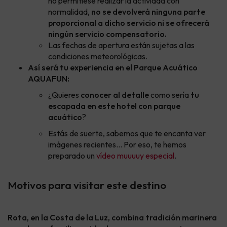
no permitiese realizar la actividad con
normalidad,
no se devolverá ninguna parte
proporcional a dicho servicio ni se ofrecerá
ningún servicio compensatorio.
Las fechas de apertura están sujetas a las
condiciones meteorológicas.
Así será tu experiencia en el Parque Acuático
AQUAFUN:
¿Quieres
conocer al detalle
como sería
tu
escapada en este hotel con parque
acuático
?
Estás de suerte, sabemos que te encanta ver
imágenes recientes... Por eso, te hemos
preparado un
vídeo muuuuy especial
.
Motivos para visitar este destino
Rota, en la Costa de la Luz, combina tradición marinera