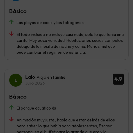
Básico
Las playas de cadiz y los toboganes.
El todo incluido no incluye casi nada, solo lo que tenia una
carita. Muy poca variedad. Habitaciones sucias con pelos
debajo de la mesita de noche y cama. Menos mal que
pude cambiar el régimen de estancia.
Lalo
Viajó en familia
4.9
Julio 2026
Básico
El parque acuático 👍
Animación muy justa , había que estar detrás de ellos
para saber lo que había para adolescentes, Escaso
personal en el buffet para lo grande que era y la