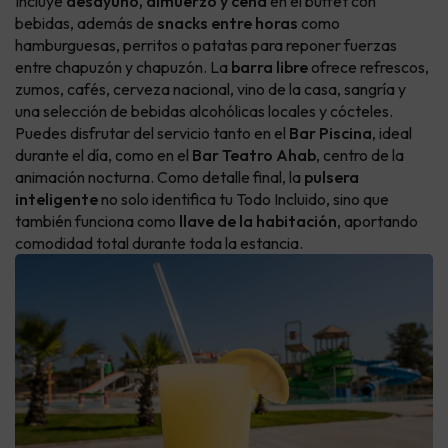
Incluye
desayuno, almuerzo y cena
en el buffet con
bebidas, además de
snacks entre horas
como
hamburguesas, perritos o patatas para reponer fuerzas
entre chapuzón y chapuzón. La
barra libre
ofrece refrescos,
zumos, cafés, cerveza nacional, vino de la casa, sangría y
una selección de bebidas alcohólicas locales y cócteles.
Puedes disfrutar del servicio tanto en el
Bar Piscina
, ideal
durante el día, como en el
Bar Teatro Ahab
, centro de la
animación nocturna. Como detalle final, la
pulsera
inteligente
no solo identifica tu Todo Incluido, sino que
también funciona como
llave de la habitación
, aportando
comodidad total durante toda la estancia.