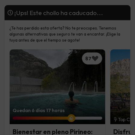
¡Ups! Este chollo ha caducado...
¿Te has perdido esta oferta? No te preocupes. Tenemos
algunas alternativas que seguro te van a encantar. ¡Elige la
tuya antes de que el tiempo se agote!
87
Quedan 6 días 17 horas
Top Cho
Bienestar en pleno Pirineo:
Disfru