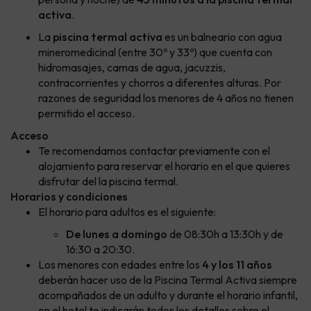
activa
.
La
piscina termal activa
es un balneario con agua
mineromedicinal (entre 30º y 33º) que cuenta con
hidromasajes, camas de agua, jacuzzis,
contracorrientes y chorros a diferentes alturas. Por
razones de seguridad los menores de 4 años no tienen
permitido el acceso.
Acceso
Te recomendamos contactar previamente con el
alojamiento para reservar el horario en el que quieres
disfrutar del la piscina termal.
Horarios y condiciones
El horario para adultos es el siguiente:
De lunes a domingo
de 08:30h a 13:30h y de
16:30 a 20:30.
Los menores con edades entre los
4 y los 11 años
deberán hacer uso de la Piscina Termal Activa siempre
acompañados de un adulto y durante el horario infantil,
en el hotel te indicarán todos los detalles sobre el