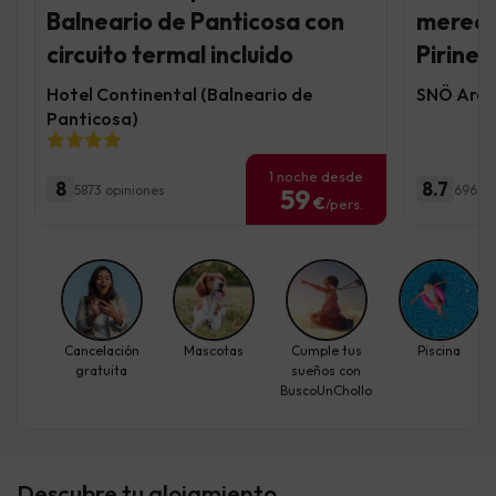
Balneario de Panticosa con
mereces
circuito termal incluido
Pirine
Hotel Continental (Balneario de
SNÖ Aragó
Panticosa)
1 noche desde
8
8.7
5873 opiniones
696 op
59
€
/pers.
Cancelación
Mascotas
Cumple tus
Piscina
gratuita
sueños con
BuscoUnChollo
Descubre tu alojamiento