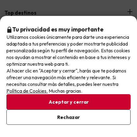
¿Quiénes somos?
Top destinos
Tarjeta Regalo
Tu privacidad es muy importante
Hoteles Andalucía
Top viajes destacados
Buscounchollo en los medios
Utilizamos cookies únicamente para darte una experiencia
No llegas tarde: llegas al siguiente.
Hoteles Andorra
adaptada a tus preferencias y poder mostrarte publicidad
Blog
Viajes con Niños
Este chollo ya ha caducado, pero cada día lanzamos
personalizada según tu perfil de navegación. Estas cookies
Top fechas destacadas
Hoteles Cataluña
nuevas oportunidades para viajar mejor y pagar
nos ayudan a mostrar el contenido en base a tus intereses y
Web Corporativa
Viajes de Ciudad
optimizar nuestra web para ti.
menos.
Hoteles Portugal
Verano
Al hacer clic en "Aceptar y cerrar", harás que te podamos
Info y ayuda
Apúntate y que el próximo no se te escape.
Proveedores
Viajes de Novios
ofrecer una navegación más eficiente y relevante. Si
Hoteles Valencia
Puente de Agosto
necesitas consultar más detalles, puedes leer nuestra
Opiniones de nuestros clientes
Viajes con mascotas
Contáctanos
Pon tu mejor e-mail
Descarga GRATIS nuestra app
Política de Cookies.
Muchas gracias.
Hoteles Galicia
Vacaciones en Agosto
Más de 3 MILLONES de descargas y una valoración de 4,7/5.
Viajes para grupos
Chollos con Todo Incluido
Preguntas frecuentes
Aceptar y cerrar
Hoteles en Islas
Vacaciones en Septiembre
Chollos en la playa
Ya estoy suscrito
Rechazar
Hoteles Salou
Vacaciones en Octubre
Al suscribirte, confirmas haber leído y estar de acuerdo con la
Chollos con Vuelo Incluido
Política de Privacidad
Vacaciones en Noviembre