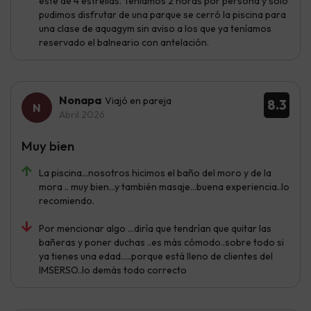
este de 4 estrellas. Teníamos 2 horas por persona y solo
pudimos disfrutar de una parque se cerró la piscina para
una clase de aquagym sin aviso a los que ya teníamos
reservado el balneario con antelación.
Nonapa
Viajó en pareja
8.3
Abril 2026
Muy bien
La piscina...nosotros hicimos el baño del moro y de la
mora .. muy bien...y también masaje...buena experiencia..lo
recomiendo.
Por mencionar algo ...diría que tendrían que quitar las
bañeras y poner duchas ..es más cómodo..sobre todo si
ya tienes una edad.....porque está lleno de clientes del
IMSERSO..lo demás todo correcto