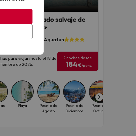
 Chollo
o de Gata: el lado salvaje de
ería en hotel 4*
RIA Cabo de Gata Aquafun
2423 opiniones
2 noches desde
has para viajar: hasta el 18 de
184
tiembre de 2026.
€
/pers.
tas
Playa
Puente de
Puente de
Puente de
Puente de
Agosto
Diciembre
Octubre
Noviembre