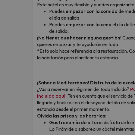
Este hotel es muy flexible y puedes organizarte
Puedes
empezar con la comida
de medio
el día de salida.
Puedes
empezar con la cena
el día de l
de salida.
¡No tienes que hacer ninguna gestión!
Cuando
quieres empezar y te ayudarán en todo.
*Esto solo hace referencia a la restauración. Co
la habitación para planificar tu estancia.
¡Sabor a Mediterráneo! Disfruta de la excel
¿Vas a reservar en régimen de Todo Incluido?
Pu
incluido aquí
. Ten en cuenta que el servicio de
llegada y finaliza con el desayuno del día de s
estancia desde el primer momento.
Olvida las prisas y los horarios:
Gastronomía de altura:
disfruta de lo 
La Pirámide o saborea un cóctel mientras 