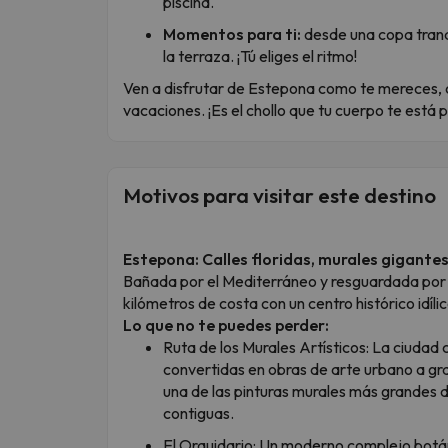
piscina.
Momentos para ti:
desde una copa tranqu
la terraza. ¡Tú eliges el ritmo!
Ven a disfrutar de Estepona como te mereces,
vacaciones. ¡Es el chollo que tu cuerpo te está p
Motivos para visitar este destino
Estepona: Calles floridas, murales gigante
Bañada por el Mediterráneo y resguardada por
kilómetros de costa con un centro histórico idílic
Lo que no te puedes perder:
Ruta de los Murales Artísticos: La ciudad
convertidas en obras de arte urbano a gr
una de las pinturas murales más grandes 
contiguas.
El Orquidario: Un moderno complejo botán