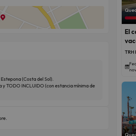
Qued
El 
vac
TRH 
Fec
nov
 Estepona (Costa del Sol).
ta y TODO INCLUIDO (con estancia mínima de
bre.
Qued