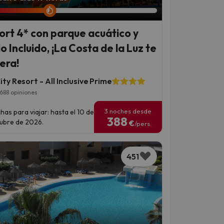
ort 4* con parque acuático y
o Incluido, ¡La Costa de la Luz te
era!
ty Resort - All Inclusive Prime
688 opiniones
3 noches desde
has para viajar: hasta el 10 de
388
ubre de 2026.
€
/pers.
451