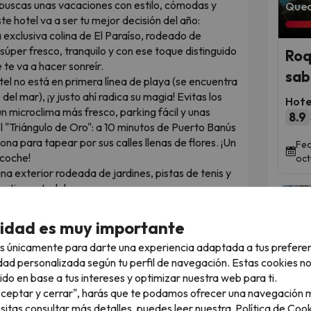
i buscas unas vacaciones con estilo, cómodas y
Qued
ste hotel va a ser tu mejor decisión del año:
 exclusiva colina de El Paraíso, rodeado de
úper fresco, tranquilo y con ese toque distinguido
Roq
 te va a hacer sonreír.
sab
el no está en primera línea de playa (se encuentra
 del mar), ¡y justo ahí radica su magia! Evitas los
Hote
un microclima más fresco, parking fácil y unas
8.9
el "Triángulo de Oro": a 10 minutos de Puerto Banús
na para tapear por sus calles llenas de flores. ¡Un
Fec
coche!
oct
ina exterior rodeada de jardines, pistas de tenis y
Lo tienes todo!
 clientes comentan que las estancias son amplias,
a o balcón privado. El rincón idílico para tomarte
cidad es muy importante
s únicamente para darte una experiencia adaptada a tus prefere
perfecto. Te alojas en una de las zonas más
dad personalizada según tu perfil de navegación. Estas cookies n
iones completísimas y tienes toda la acción a un
ido en base a tus intereses y optimizar nuestra web para ti.
ndote un dineral. ¡Un chollo inteligente de los que
"Aceptar y cerrar", harás que te podamos ofrecer una navegación m
esitas consultar más detalles, puedes leer nuestra
Política de Cook