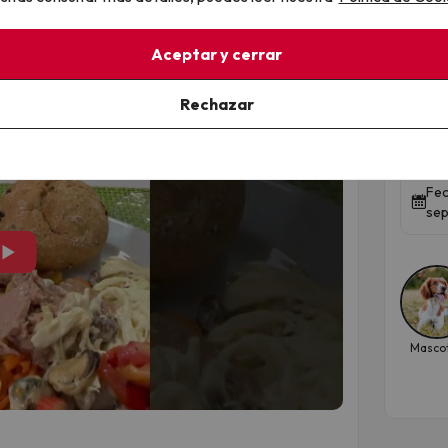
Top
Aceptar y cerrar
Cab
Alm
Rechazar
ALEG
7.9
Fec
sep
▶
Masco