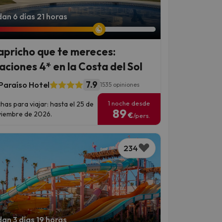
an 6 días 21 horas
capricho que te mereces:
aciones 4* en la Costa del Sol
7.9
Paraíso Hotel
1535 opiniones
1 noche desde
has para viajar: hasta el 25 de
89
iembre de 2026.
€
/pers.
234
an 3 días 19 horas