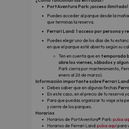
PortAventura Park: ¡acceso ilimitado!
Puedes acceder al parque desde la mañana d
que terminas la reserva.
Ferrari Land: 1 acceso por persona y r
Puedes elegir uno de los días de tu estanci
en que el parque esté abierto según su cal
Ten en cuenta que en
temporada b
abre los viernes, sábados y alg
Park cierra por mantenimiento, Fer
enero al 26 de marzo).
Información importante sobre Ferrari Land
Debes saber que en algunas fechas
Ferr
En este caso, en el precio de tu reserva y
Para que puedas organizar tu viaje a la p
y cierre de los parques.
Horarios
Horarios de PortAventura® Park:
pulsa aq
Horarios de Ferrari Land:
pulsa aquí
para v