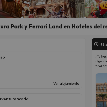
ra Park y Ferrari Land en Hoteles del r
¡Up
¿Te has
aso
algunas
tuya an
Ver alojamiento
tAventura World