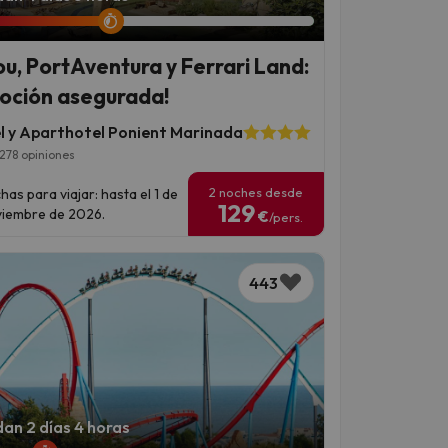
ou, PortAventura y Ferrari Land:
oción asegurada!
l y Aparthotel Ponient Marinada
278 opiniones
2 noches desde
has para viajar: hasta el 1 de
129
iembre de 2026.
€
/pers.
443
an 2 días 4 horas