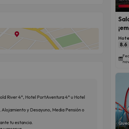
Sal
¡em
Hote
8.6
Fec
nov
old River 4*, Hotel PortAventura 4* u Hotel
, Alojamiento y Desayuno, Media Pensión o
ante tu estancia.
Qued
a y reserva.