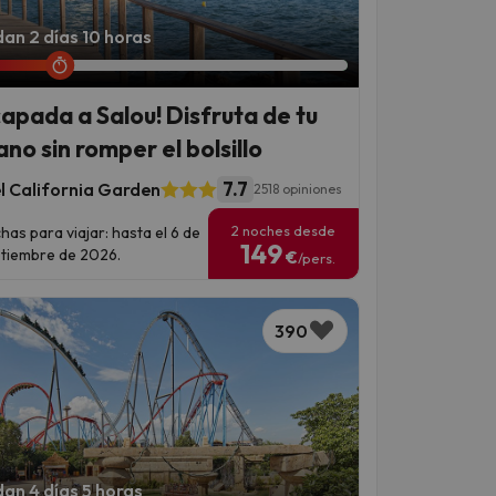
an 2 días 10 horas
capada a Salou! Disfruta de tu
ano sin romper el bolsillo
7.7
l California Garden
2518 opiniones
2 noches desde
has para viajar: hasta el 6 de
149
tiembre de 2026.
€
/pers.
390
an 4 días 5 horas