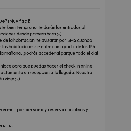
e? ¡Muy fácil!
hotel bien temprano: te darán las entradas al
acciones desde primera hora ;-)
e de la habitación: te avisarán por SMS cuando
 las habitaciones se entregan a partir de las 15h.
or la mañana, ¡podrás acceder al parque todo el día!
enlace para que puedas hacer el check in online
directamente en recepción a tu llegada. Nuestro
u viaje ;-)
 vermut por persona y reserva
con olivas y
rario
: