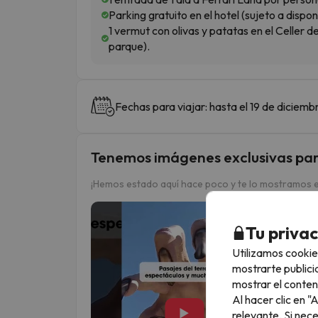
Parking gratuito en el hotel (sujeto a disponi
1 vermut con olivas y patatas en el Celler d
parque).
Fechas para viajar: hasta el 19 de diciemb
Tenemos imágenes exclusivas par
¡Hemos estado aquí hace poco y te lo mostramos e
Tu priva
Utilizamos cookie
mostrarte publici
mostrar el conten
Al hacer clic en 
▶
relevante. Si nec