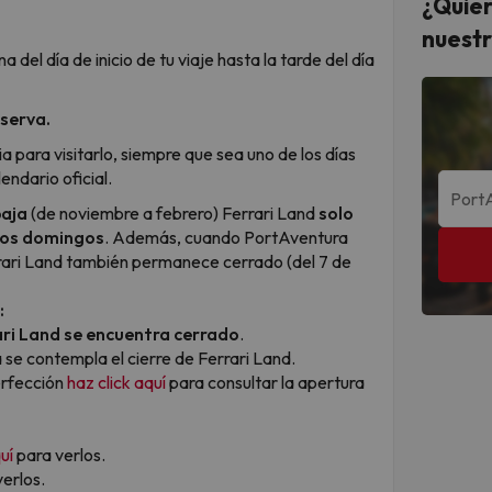
¿Quier
nuestr
el día de inicio de tu viaje hasta la tarde del día
eserva.
a para visitarlo, siempre que sea uno de los días
endario oficial.
aja
(de noviembre a febrero) Ferrari Land
solo
unos domingos
. Además, cuando PortAventura
rari Land también permanece cerrado (del 7 de
:
ari Land se encuentra cerrado
.
a se contempla el cierre de Ferrari Land.
erfección
haz click aquí
para consultar la apertura
uí
para verlos.
erlos.