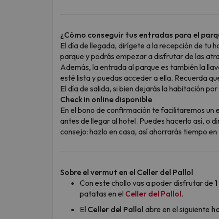
¿Cómo conseguir tus entradas para el parqu
El día de llegada, dirígete a la recepción de tu 
parque y podrás empezar a disfrutar de las atr
Además, la entrada al parque es también la llav
esté lista y puedas acceder a ella. Recuerda que
El día de salida, si bien dejarás la habitación p
Check in online disponible
En el bono de confirmación te facilitaremos un 
antes de llegar al hotel. Puedes hacerlo así, o 
consejo: hazlo en casa, así ahorrarás tiempo en t
Sobre el vermut en el Celler del Pallol
Con este chollo vas a poder disfrutar de
1
patatas en el
Celler del Pallol
.
El
Celler del Pallol
abre en el siguiente
ho