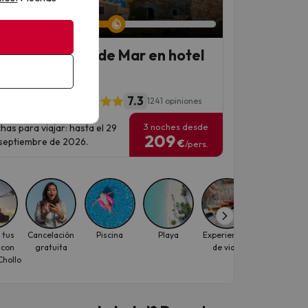
an 5 días 22 horas
fruta de Tossa de Mar en hotel
cerca del mar
7.3
a Beach Center
1241 opiniones
3 noches desde
has para viajar: hasta el 29
209
septiembre de 2026.
€
/pers.
 tus
Cancelación
Piscina
Playa
Experiencias
Parques
 con
gratuita
de viaje
Temáticos
hollo