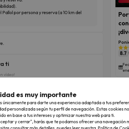
bilidad).
el Pallol por persona y reserva (a 10 km del
Por
con
¡di
Poni
re.
8.7
a ti
Fec
ene
n vídeo!
cidad es muy importante
s únicamente para darte una experiencia adaptada a tus prefere
dad personalizada según tu perfil de navegación. Estas cookies n
ido en base a tus intereses y optimizar nuestra web para ti.
"Aceptar y cerrar", harás que te podamos ofrecer una navegación m
▶
▶
esitas consultar más detalles, puedes leer nuestra
Política de Cook