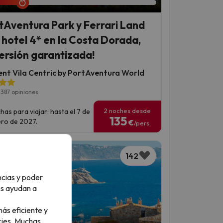
tAventura Park y Ferrari Land
 hotel 4* en la Costa Dorada,
versión garantizada!
ent Vila Centric by PortAventura World
1387 opiniones
2 noches desde
has para viajar: hasta el 7 de
135
ro de 2027.
€
/pers.
142
ncias y poder
os ayudan a
ás eficiente y
ies.
Muchas