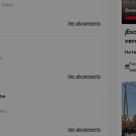
, Salou
Qued
Ver alojamiento
¡Es
ver
Hote
ou
Fec
sep
Ver alojamiento
ibe
alou
Ver alojamiento
Qued