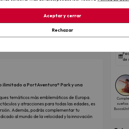
Qued
Aceptar y cerrar
Dis
Rechazar
4* 
Toss
Fec
de 
o ilimitado a PortAventura® Park y una
arques temáticos más emblemáticos de Europa.
Cumple
ctáculos y atracciones para todas las edades, es
sueños
BuscoUnC
iversión. Además, podrás complementar tu
edicado al mundo de la velocidad y la innovación