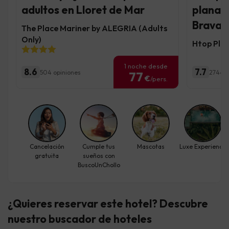
adultos en Lloret de Mar
planazo
Brava
The Place Mariner by ALEGRIA (Adults
Only)
Htop Plat
1 noche desde
8.6
7.7
504 opiniones
2744 o
77
€
/pers.
Cancelación
Cumple tus
Mascotas
Luxe Experience
gratuita
sueños con
BuscoUnChollo
¿Quieres reservar este hotel? Descubre
nuestro buscador de hoteles