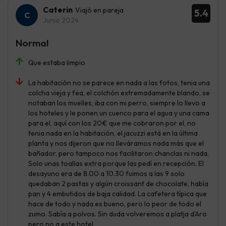
Caterin
Viajó en pareja
5.4
Junio 2024
Normal
Que estaba limpio
La habitación no se parece en nada a las fotos, tenia una
colcha vieja y fea, el colchón extremadamente blando, se
notaban los muelles, iba con mi perro, siempre lo llevo a
los hoteles y le ponen un cuenco para el agua y una cama
para el, aquí con los 20€ que me cobraron por el, no
tenia nada en la habitación, el jacuzzi está en la última
planta y nos dijeron que no lleváramos nada más que el
bañador, pero tampoco nos facilitaron chanclas ni nada.
Solo unas toallas extra porque las pedí en recepción. El
desayuno era de 8.00 a 10.30 fuimos a las 9 solo
quedaban 2 pastas y algún croissant de chocolate, había
pan y 4 embutidos de baja calidad. La cafetera típica que
hace de todo y nada es bueno, pero lo peor de todo el
zumo. Sabía a polvos. Sin duda volveremos a platja d’Aro
pero no a este hotel