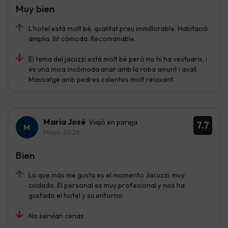
Muy bien
L'hotel està molt bé, qualitat preu immillorable. Habitació
àmplia, llit còmoda. Recomanable.
El tema del jacuzzi està molt bé però no hi ha vestuaris, i
és una mica incòmoda anar amb la roba amunt i avall.
Massatge amb pedres calentes molt relaxant.
Maria José
Viajó en pareja
7.7
Mayo 2026
Bien
Lo que más me gusta es el momento Jacuzzi, muy
cuidado. El personal es muy profesional y nos ha
gustado el hotel y su entorno
No servían cenas