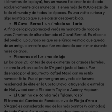
kilómetros de la playa), hay un museo fascinante dedicado
exclusivamente a las muñecas. Tienen más de 800 piezas de
todo el mundo y de todas las épocas. Es una visita curiosa y
algo nostálgica que suele pasar desapercibida.
El Cavall Bernat: un símbolo solitario
Al final de la playa principal verás un monolito de roca de
unos 7 metros de altura llamado el Cavall Bernat. Es el icono
del pueblo. Lo curioso es que es el único vestigio que queda
de un antiguo arrecife que fue erosionado por el mar durante
miles de años.
Pioneros del turismo de lujo
En los años 20, antes de que existieran los grandes hoteles,
se creó la urbanización de S'Agaró (justo al lado). Fue
diseñada por el arquitecto Rafael Masó con un estilo
novecentista. Fue el primer gran proyecto de turismo
residencial de élite en la Costa Brava, atrayendo a estrellas
de Hollywood como Elizabeth Taylor o Audrey Hepburn.
El Camino de Ronda más "glamuroso"
El tramo del Camino de Ronda que va de Platja d'Aro a
S'Agaró es considerado uno de los más bonitos (y cómodos)
de toda Cataluña. A diferencia de otros tramos que son