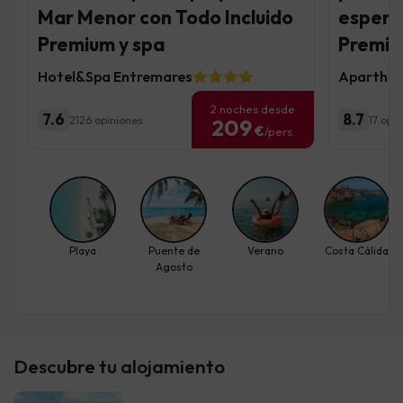
Mar Menor con Todo Incluido
espera 
Premium y spa
Premiu
Hotel&Spa Entremares
Aparthot
2 noches desde
7.6
8.7
2126 opiniones
17 opi
209
€
/pers.
Playa
Puente de
Verano
Costa Cálida
Agosto
Descubre tu alojamiento