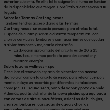
exterior
cubierta. En el hotel te asignarán el turno en función
de la disponibilidad que tengan. Consúltalo a la recepción a tu
llegada.
Sobre las Termas Carthaginesas
También tendrás acceso diario a las
Termas
Carthaginesas
, un espacio pensado para el relax total.
Dispone de cuatro piscinas a distintas temperaturas, con
chorros cervicales, lumbares y contracorrientes que ayudan
a aliviar tensiones y mejorar la circulación.
La duración aproximada del circuito es de
20 a 25
minutos
, el tiempo perfecto para desconectar y
recargar energías.
Sobre la zona wellness - spa
Descubre el renovado espacio de bienestar con
acceso
diario
a un completo circuito diseñado para relajar cuerpo y
mente. Incluye un recorrido por diferentes instalaciones
como
jacuzzi, sauna seca, baño de vapor y pozo de hielo
.
Además, podrás disfrutar de la nueva
piscina spa equipada
con camas de aire subacuáticas
,
asientos de burbujas
,
chorros lumbares
,
cascadas de agua y chorros
cervicales
, creando una experiencia sensorial muy