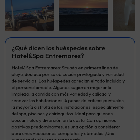
Ver todas
Ver todas
Ver t
¿Qué dicen los huéspedes sobre
Hotel&Spa Entremares?
Hotel&Spa Entremares: Situado en primera línea de
playa, destaca por su ubicación privilegiada y variedad
de servicios. Los huéspedes aprecian el todo incluido y
el personal amable. Algunos sugieren mejorar la
limpieza, la comida con más variedad y calidad, y
renovar las habitaciones. A pesar de críticas puntuales,
la mayoría disfruta de las instalaciones, especialmente
del spa, piscinas y chiringuitos. Ideal para quienes
buscan relax y diversión en la costa. Con opiniones
positivas predominantes, es una opción a considerar
para unas vacaciones completas y cómodas. ¡Una
experiencia playera para repetir!