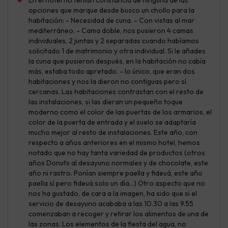
opciones que marque desde busco un chollo para la
habitación: - Necesidad de cuna. - Con vistas al mar
mediterráneo. - Cama doble, nos pusieron 4 camas
individuales, 2 juntas y 2 separadas cuando habíamos
solicitado 1 de matrimonio y otra individual. Si le añades
la cuna que pusieron después, en la habitación no cabía
más, estaba todo apretado. - lo único, que eran dos
habitaciones y nos la dieron no contiguas pero sí
cercanas. Las habitaciones contrastan con el resto de
las instalaciones, si las dieran un pequeño toque
moderno como el color de las puertas de los armarios, el
color de la puerta de entrada y el suelo se adaptaría
mucho mejor al resto de instalaciones. Este año, con
respecto a años anteriores en el mismo hotel, hemos
notado que no hay tanta variedad de productos (otros
años Donuts al desayuno normales y de chocolate, este
año ni rastro. Ponían siempre paella y fideuá, este año
paella sí pero fideuá solo un día...) Otro aspecto que no
nos ha gustado, de cara a la imagen, ha sido que si el
servicio de desayuno acababa a las 10.30 a las 9.55
comenzaban a recoger y retirar los alimentos de una de
las zonas. Los elementos de la fiesta del agua, no