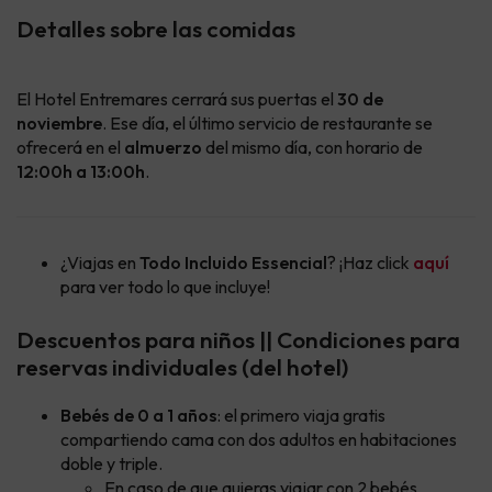
Detalles sobre las comidas
El Hotel Entremares cerrará sus puertas el
30 de
noviembre
. Ese día, el último servicio de restaurante se
ofrecerá en el
almuerzo
del mismo día, con horario de
12:00h a 13:00h
.
¿Viajas en
Todo Incluido Essencial
? ¡Haz click
aquí
para ver todo lo que incluye!
Descuentos para niños || Condiciones para
reservas individuales (del hotel)
Bebés de 0 a 1 años
: el primero viaja gratis
compartiendo cama con dos adultos en habitaciones
doble y triple.
En caso de que quieras viajar con 2 bebés