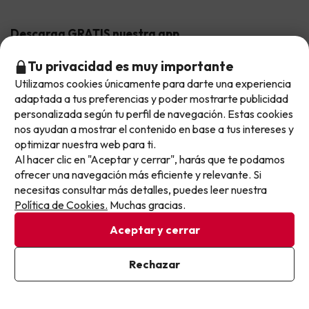
Hoteles Valencia
Puente de Agosto
Opiniones de nuestros clientes
Viajes con mascotas
Contáctanos
Descarga GRATIS nuestra app
Hoteles Galicia
Vacaciones en Agosto
Más de 3 MILLONES de descargas y una valoración de 4,7/5.
Viajes para grupos
Chollos con Todo Incluido
Preguntas frecuentes
Tu privacidad es muy importante
Hoteles en Islas
Vacaciones en Septiembre
Chollos en la playa
Utilizamos cookies únicamente para darte una experiencia
No llegas tarde: llegas al siguiente.
Hoteles Salou
Vacaciones en Octubre
adaptada a tus preferencias y poder mostrarte publicidad
Chollos con Vuelo Incluido
Este chollo ya ha caducado, pero cada día lanzamos
personalizada según tu perfil de navegación. Estas cookies
Vacaciones en Noviembre
nuevas oportunidades para viajar mejor y pagar
nos ayudan a mostrar el contenido en base a tus intereses y
Hoteles con toboganes
optimizar nuestra web para ti.
menos.
Al hacer clic en "Aceptar y cerrar", harás que te podamos
Apúntate y que el próximo no se te escape.
Selección de la Newsletter
ofrecer una navegación más eficiente y relevante. Si
necesitas consultar más detalles, puedes leer nuestra
Métodos de pago disponibles
Pon tu mejor e-mail
Los favoritos de nuestros clientes
Política de Cookies.
Muchas gracias.
Aceptar y cerrar
Ya estoy suscrito
Rechazar
Al suscribirte, confirmas haber leído y estar de acuerdo con la
Condiciones generales
Política de Privacidad
Privacidad datos
Política de cookies