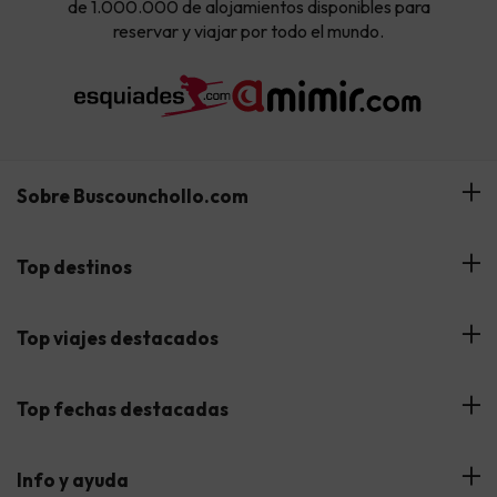
de 1.000.000 de alojamientos disponibles para
reservar y viajar por todo el mundo.
Sobre Buscounchollo.com
¿Quiénes somos?
Top destinos
Tarjeta Regalo
Hoteles Andalucía
Top viajes destacados
Buscounchollo en los medios
Hoteles Andorra
Blog
Viajes con Niños
Top fechas destacadas
Hoteles Cataluña
Web Corporativa
Viajes de Ciudad
Hoteles Portugal
Verano
Info y ayuda
Proveedores
Viajes de Novios