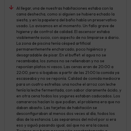
Al llegar, una de nuestras habitaciones estaba con la
cama deshecha, como si alguien se hubiera echado la
siesta, y en la papelera del baño había un preservativo
usado. Lo avisamos en el momento. Un fallo grave de
higiene y de control de calidad. El ascensor estaba
visiblemente sucio, con aspecto de no limpiarse a diario.
La zona de piscina tenía césped artificial
permanentemente encharcado, poco higiénico y
desagradable de pisar. En el buffet: el agua no se
recambiaba, los zumos no se rellenaban y no se
reponían platos ni vasos. Las cenas eran de 20:00 a
22:00, pero si bajabas a partir de las 21:00 la comida ya
escaseaba y no se reponía. Calidad de comida mediocre
para un cuatro estrellas: una noche el arroz con leche
tenía la leche fermentada, con sabor claramente ácido, y
en otra cena todos los yogures estaban caducados. Los
camareros hacían lo que podían, el problema era que no
daban abasto. Las tarjetas de habitación se
desconfiguraban al menos dos veces al día, todos los
días de la estancia. Las separamos del móvil por si era
eso y siguió pasando igual, así que no era la causa.
Tuvimos que bajar a recepción constantemente a