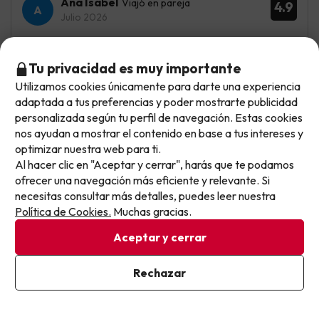
Ana Isabel
Viajó en pareja
4.9
Julio 2026
Básico
Tu privacidad es muy importante
La piscina impecable y la ubicación inmejorable a 5
Utilizamos cookies únicamente para darte una experiencia
minutos andando a la playa
No llegas tarde: llegas al siguiente.
adaptada a tus preferencias y poder mostrarte publicidad
Este chollo ya ha caducado, pero cada día lanzamos
personalizada según tu perfil de navegación. Estas cookies
Los colchones viejisimos, la comida escasa variedad y
nuevas oportunidades para viajar mejor y pagar
nos ayudan a mostrar el contenido en base a tus intereses y
pésima calidad. El precio no se corresponde a la
categoría del hotel que debiera ser de 2 estrellas
optimizar nuestra web para ti.
menos.
Al hacer clic en "Aceptar y cerrar", harás que te podamos
Apúntate y que el próximo no se te escape.
ofrecer una navegación más eficiente y relevante. Si
necesitas consultar más detalles, puedes leer nuestra
Pon tu mejor e-mail
Carlos
Viajó en familia
9.1
Política de Cookies.
Muchas gracias.
Julio 2026
Aceptar y cerrar
Excelente
Ya estoy suscrito
Rechazar
Las habitaciones con aire todo el dia y la piscina . La
Al suscribirte, confirmas haber leído y estar de acuerdo con la
cercanía a la playa del hotel.
Política de Privacidad