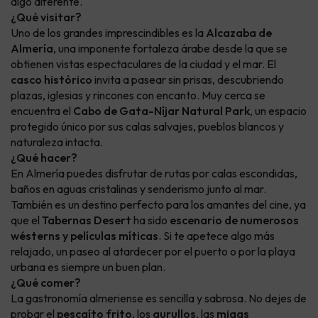
algo diferente.
¿Qué visitar?
Uno de los grandes imprescindibles es la
Alcazaba de
Almería
, una imponente fortaleza árabe desde la que se
obtienen vistas espectaculares de la ciudad y el mar. El
casco histórico
invita a pasear sin prisas, descubriendo
plazas, iglesias y rincones con encanto. Muy cerca se
encuentra el
Cabo de Gata-Níjar Natural Park
, un espacio
protegido único por sus calas salvajes, pueblos blancos y
naturaleza intacta.
¿Qué hacer?
En Almería puedes disfrutar de rutas por calas escondidas,
baños en aguas cristalinas y senderismo junto al mar.
También es un destino perfecto para los amantes del cine, ya
que el
Tabernas Desert
ha sido
escenario de numerosos
wésterns y películas míticas
. Si te apetece algo más
relajado, un paseo al atardecer por el puerto o por la playa
urbana es siempre un buen plan.
¿Qué comer?
La gastronomía almeriense es sencilla y sabrosa. No dejes de
probar el
pescaíto frito
, los
gurullos
, las
migas