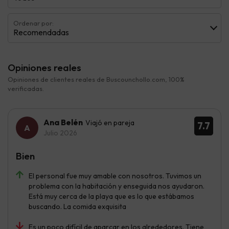
Ordenar por:
Recomendadas
Opiniones reales
Opiniones de clientes reales de Buscounchollo.com, 100%
verificadas.
Ana Belén
Viajó en pareja
7.7
Julio 2026
Bien
El personal fue muy amable con nosotros. Tuvimos un
problema con la habitación y enseguida nos ayudaron.
Está muy cerca de la playa que es lo que estábamos
buscando. La comida exquisita
Es un poco difícil de aparcar en los alrededores. Tiene