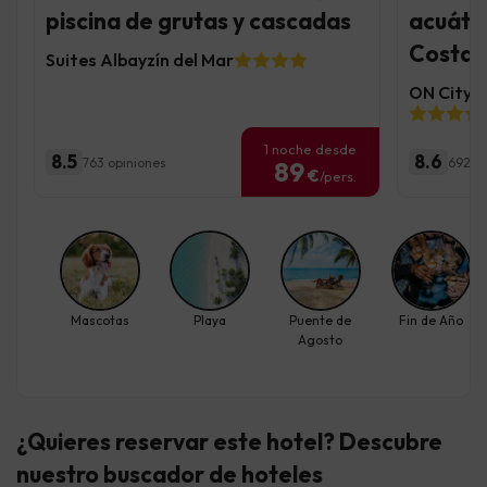
piscina de grutas y cascadas
acuátic
Costa d
Suites Albayzín del Mar
ON City R
1 noche desde
8.5
8.6
763 opiniones
692 o
89
€
/pers.
Mascotas
Playa
Puente de
Fin de Año
Agosto
¿Quieres reservar este hotel? Descubre
nuestro buscador de hoteles