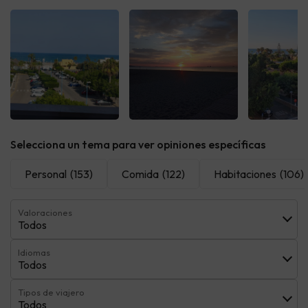
Ver todas
Ver todas
Ver t
Selecciona un tema para ver opiniones específicas
Personal
(153)
Comida
(122)
Habitaciones
(106)
Valoraciones
Todos
Idiomas
Todos
Tipos de viajero
Todos