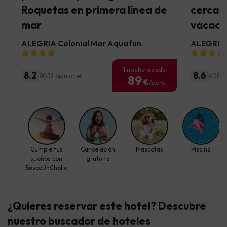
Roquetas en primera línea de
cerca d
mar
vacaci
ALEGRIA Colonial Mar Aquafun
ALEGRIA 
1 noche desde
8.2
8.6
9052 opiniones
6085 
89
€
/pers.
Cumple tus
Cancelación
Mascotas
Piscina
sueños con
gratuita
BuscoUnChollo
¿Quieres reservar este hotel? Descubre
nuestro buscador de hoteles