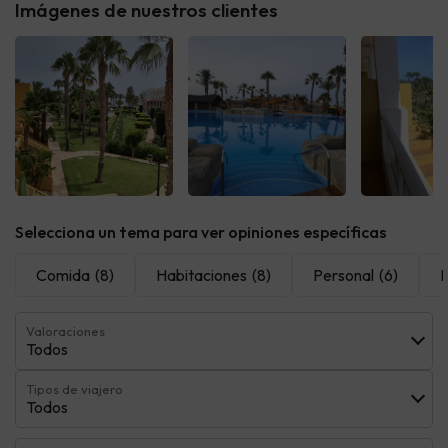
Imágenes de nuestros clientes
Ver todas
Ver todas
Ver t
Selecciona un tema para ver opiniones específicas
Comida
(8)
Habitaciones
(8)
Personal
(6)
I
Valoraciones
Todos
Tipos de viajero
Todos