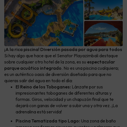
¡A la rica piscina! Diversión pasada por agua para todos
Si hay algo que hace que el Senator Playazimbali destaque
sobre cualquier otro hotel de la zona, es su
espectacular
parque acuático integrado
. No es una piscina cualquiera;
es un auténtico oasis de diversión diseñado para que no
quieras salir del agua en todo el día:
El Reino de los Toboganes:
Lánzate por sus
impresionantes toboganes de diferentes alturas y
formas. Giros, velocidad y un chapuzón final que te
dejará con ganas de volver a subir una y otra vez. ¡La
adrenalina está servida!
Piscina Tematizada tipo Lago:
Una zona de baño
inmensa con formas sinuosas, puentes y palmeras que