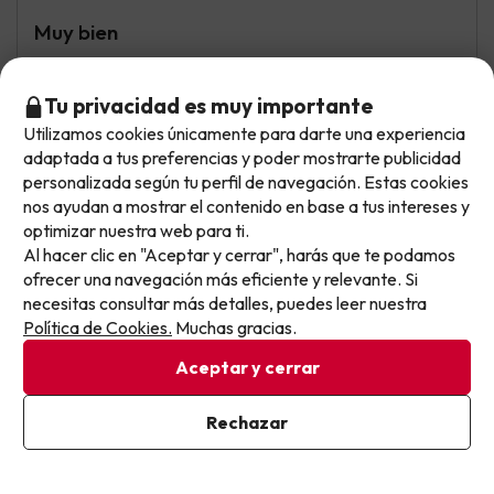
Muy bien
Las habitaciones grandes y las camas cómodas.
Tu privacidad es muy importante
La comida es mejorable
Utilizamos cookies únicamente para darte una experiencia
No llegas tarde: llegas al siguiente.
adaptada a tus preferencias y poder mostrarte publicidad
Este chollo ya ha caducado, pero cada día lanzamos
personalizada según tu perfil de navegación. Estas cookies
nuevas oportunidades para viajar mejor y pagar
nos ayudan a mostrar el contenido en base a tus intereses y
Cristina
Viajó en familia
8.9
optimizar nuestra web para ti.
menos.
Junio 2026
Al hacer clic en "Aceptar y cerrar", harás que te podamos
Apúntate y que el próximo no se te escape.
ofrecer una navegación más eficiente y relevante. Si
Muy bien
necesitas consultar más detalles, puedes leer nuestra
Pon tu mejor e-mail
Piscina, comida, cercanía con la playa.
Política de Cookies.
Muchas gracias.
Aceptar y cerrar
Colas para coger un trozo de pizza. Mucho barullo los
fines de semana. Falta de explicación al hacer el check-in
sobre lo que entraba en el todo incluido contratado
Ya estoy suscrito
Rechazar
Al suscribirte, confirmas haber leído y estar de acuerdo con la
Política de Privacidad