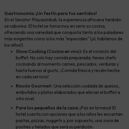
Gastronomía: ¡Un festín para tus sentidos!
En el Senator Playazimbali, la experiencia africana también
se saborea. El hotel se toma muy en serio su cocina,
ofreciendo una variedad que conquista tanto a los paladares
más exigentes como a los más "especiales" (¡sí, hablamos de
los niños!).
Show Cooking (Cocina en vivo):
Es el corazón del
buffet. No solo hay comida preparada; tienes chefs
cocinando al momento carnes, pescados, verduras y
hasta huevos al gusto. ¡Comida fresca y recién hecha
en cada servicio!
Rincón Gourmet:
Una selección cuidada de quesos,
embutidos y platos elaborados que elevan el buffet a
otro nivel.
Para los pequeños de la casa:
¡Paz en la mesa! El
hotel cuenta con opciones que a los niños les encantan:
pastas, pizzas, nuggets y, por supuesto, una zona de
postres y helados que será su perdición.