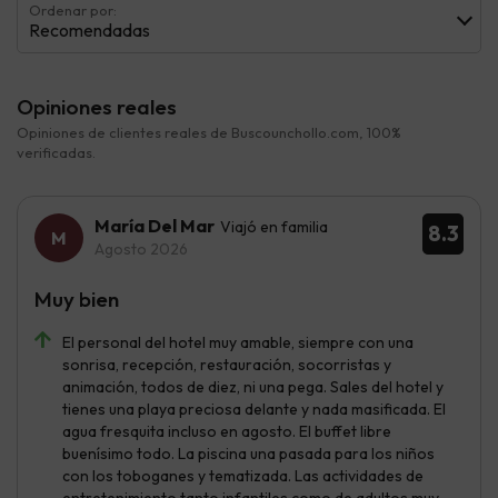
Ordenar por:
Recomendadas
Opiniones reales
Opiniones de clientes reales de Buscounchollo.com, 100%
verificadas.
María Del Mar
Viajó en familia
8.3
Agosto 2026
Muy bien
El personal del hotel muy amable, siempre con una
sonrisa, recepción, restauración, socorristas y
animación, todos de diez, ni una pega. Sales del hotel y
tienes una playa preciosa delante y nada masificada. El
agua fresquita incluso en agosto. El buffet libre
buenísimo todo. La piscina una pasada para los niños
con los toboganes y tematizada. Las actividades de
entretenimiento tanto infantiles como de adultos muy