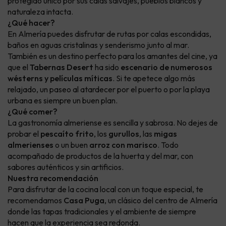
protegido único por sus calas salvajes, pueblos blancos y
naturaleza intacta.
¿Qué hacer?
En Almería puedes disfrutar de rutas por calas escondidas,
baños en aguas cristalinas y senderismo junto al mar.
También es un destino perfecto para los amantes del cine, ya
que el
Tabernas Desert
ha sido
escenario de numerosos
wésterns y películas míticas
. Si te apetece algo más
relajado, un paseo al atardecer por el puerto o por la playa
urbana es siempre un buen plan.
¿Qué comer?
La gastronomía almeriense es sencilla y sabrosa. No dejes de
probar el
pescaíto frito
, los
gurullos
, las
migas
almerienses
o un buen
arroz con marisco
. Todo
acompañado de productos de la huerta y del mar, con
sabores auténticos y sin artificios.
Nuestra recomendación
Para disfrutar de la cocina local con un toque especial, te
recomendamos
Casa Puga
, un clásico del centro de Almería
donde las tapas tradicionales y el ambiente de siempre
hacen que la experiencia sea redonda.