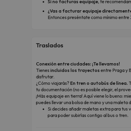
Si no facturas equipaje
, te recomendam
¿Vas a facturar equipaje directamente
Entonces preséntate como mínimo entre 3 
Traslados
Conexión entre ciudades: ¡Te llevamos!
Tienes
incluidos los trayectos
entre Praga y 
disfrutar.
¿Cómo viajarás?
En tren o autobús de línea.
T
tu documentación (no es posible elegir, el prove
¡Más equipaje en tierra! Aquí viene lo bueno: mien
puedes llevar una bolsa de mano y una maleta 
Si decides añadir maletas extra para tus
para poder subirlas contigo al bus o tren.