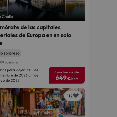
 Chollo
mórate de las capitales
eriales de Europa en un solo
je
lo sorpresa
319 opiniones
has para viajar: del 1 de
6 noches desde
tiembre de 2026 al 1 de
649
€
/pers.
zo de 2027
112