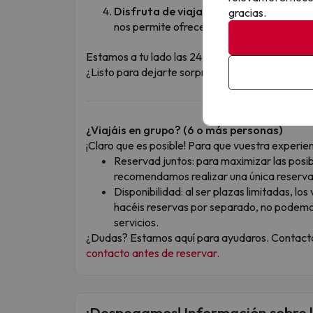
Disfruta de viajar a un precio imbatibl
gracias.
nos permite ofrecerte este precio tan inc
Estamos a tu lado las 24 horas, si tienes cual
¿Listo para dejarte sorprender? ¡Este viaje está
¿Viajáis en grupo? (6 o más personas)
¡Claro que es posible! Para que vuestra experien
Reservad juntos: para maximizar las posib
recomendamos realizar una única reserva 
Disponibilidad: al ser plazas limitadas, los
hacéis reservas por separado, no podemos
servicios.
¿Dudas? Estamos aquí para ayudaros. Contacta
contacto antes de reservar.
¡Despegamos! Información sobre l