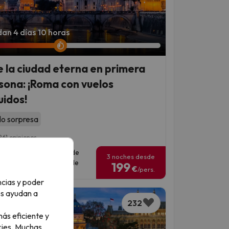
an 4 días 10 horas
e la ciudad eterna en primera
sona: ¡Roma con vuelos
uidos!
lo sorpresa
261 opiniones
has para viajar: del 13 de
3 noches desde
iembre de 2026 al 23 de
199
€
/pers.
rero de 2027
ncias y poder
os ayudan a
232
ás eficiente y
ies.
Muchas