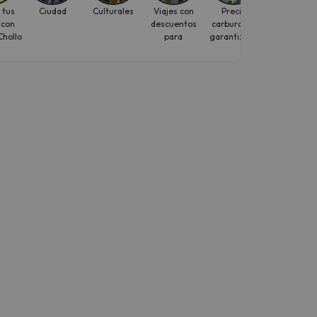
 tus
Ciudad
Culturales
Viajes con
Precio
Paquetes d
 con
descuentos
carburante
Viaje
hollo
para
garantizado
individuales