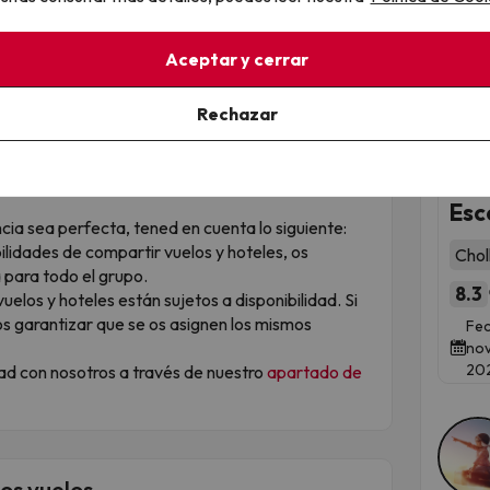
e
. ¿Sabías que mantener la sorpresa hasta el final
reíble?
Aceptar y cerrar
quier duda, podremos ayudarte en todo momento.
Qued
 hecho para ti!
Rechazar
¡Me
Esc
cia sea perfecta, tened en cuenta lo siguiente:
ilidades de compartir vuelos y hoteles, os
Chol
para todo el grupo.
8.3
 vuelos y hoteles están sujetos a disponibilidad. Si
 garantizar que se os asignen los mismos
Fec
nov
20
d con nosotros a través de nuestro
apartado de
os vuelos