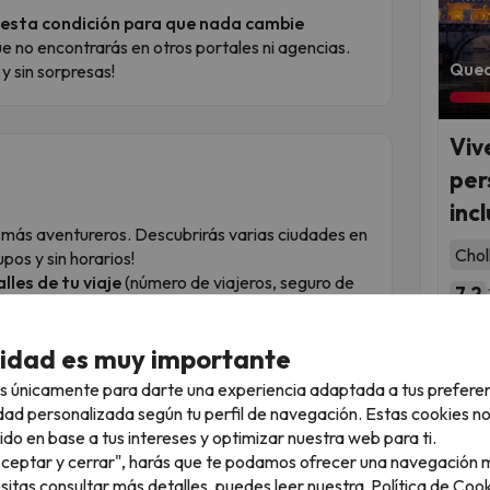
esta condición para que nada cambie
e no encontrarás en otros portales ni agencias.
Qued
y sin sorpresas!
Viv
per
incl
 más aventureros. Descubrirás varias ciudades en
Chol
rupos y sin horarios!
lles de tu viaje
(número de viajeros, seguro de
7.2
Fec
dades, los alojamientos y los horarios de los
nov
cidad es muy importante
omento, la sorpresa se mantiene para todos
feb
s únicamente para darte una experiencia adaptada a tus prefere
dad personalizada según tu perfil de navegación. Estas cookies n
vidades por tu cuenta?
Te recomendamos
ido en base a tus intereses y optimizar nuestra web para ti.
s que visitarás. Así podrás organizarte mejor y
"Aceptar y cerrar", harás que te podamos ofrecer una navegación m
ás cómoda y flexible.
esitas consultar más detalles, puedes leer nuestra
Política de Cook