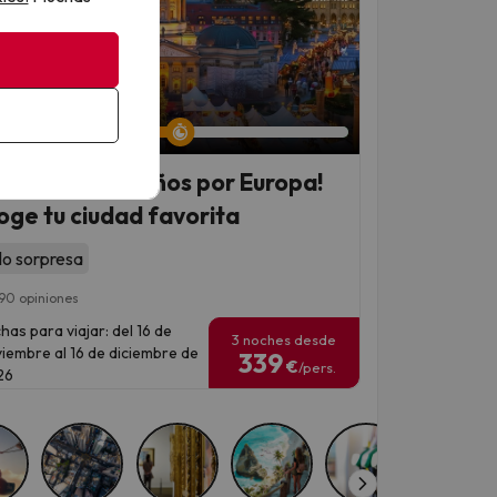
an 5 días 18 horas
rcados navideños por Europa!
oge tu ciudad favorita
lo sorpresa
90 opiniones
has para viajar: del 16 de
3 noches desde
iembre al 16 de diciembre de
339
€
/pers.
26