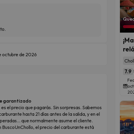
Qued
to.
¡Ma
rel
 de octubre de 2026
Chol
7.9
Fec
oct
20
te garantizado
es es el precio que pagarás. Sin sorpresas. Sabemos
arburante hasta 21 días antes de la salida, y en el
esperadas… que normalmente asume el cliente.
 BuscoUnChollo, el precio del carburante está