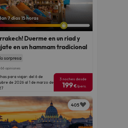
an 7 días 15 horas
rrakech! Duerme en un riad y
ájate en un hammam tradicional
lo sorpresa
166 opiniones
has para viajar: del 6 de
3 noches desde
ubre de 2026 al 1 de marzo de
199
€
/pers.
27
405