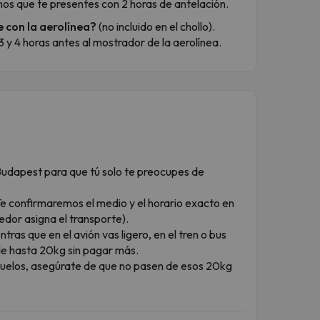
os que te presentes con 2 horas de antelación.
 con la aerolínea?
(no incluido en el chollo).
y 4 horas antes al mostrador de la aerolínea.
Budapest para que tú solo te preocupes de
e confirmaremos el medio y el horario exacto en
edor asigna el transporte).
tras que en el avión vas ligero, en el tren o bus
de hasta 20kg sin pagar más.
 vuelos, asegúrate de que no pasen de esos 20kg