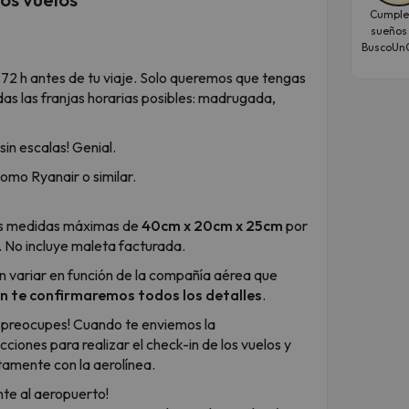
Cumple
sueños
BuscoUnC
 72 h antes de tu viaje. Solo queremos que tengas
as las franjas horarias posibles: madrugada,
 ¡sin escalas! Genial.
omo Ryanair o similar.
s medidas máximas de
40cm x 20cm x 25cm
por
. No incluye maleta facturada.
n variar en función de la compañía aérea que
 te confirmaremos todos los detalles
.
 preocupes! Cuando te enviemos la
cciones para realizar el check-in de los vuelos y
tamente con la aerolínea.
nte al aeropuerto!