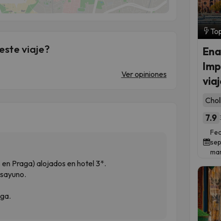
Top
este viaje?
Ena
Imp
Ver opiniones
via
Chol
7.9
Fec
sep
mar
en Praga) alojados en hotel 3*.
esayuno.
aga.