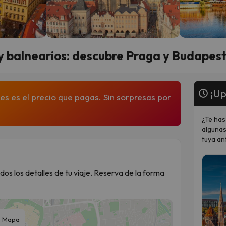
s y balnearios: descubre Praga y Budapest
¡Up
es es el precio que pagas. Sin sorpresas por
¿Te has
algunas
tuya an
dos los detalles de tu viaje. Reserva de la forma
Mapa