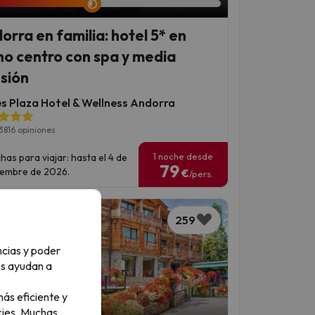
orra en familia: hotel 5* en
no centro con spa y media
sión
es Plaza Hotel & Wellness Andorra
3816 opiniones
1 noche desde
has para viajar: hasta el 4 de
79
iembre de 2026.
€
/pers.
259
ncias y poder
os ayudan a
ás eficiente y
ies.
Muchas