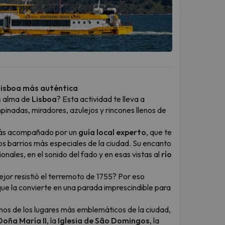
 Lisboa más auténtica
s alma de
Lisboa
? Esta actividad te lleva a
mpinadas, miradores, azulejos y rincones llenos de
ás acompañado por un
guía local experto
, que te
s barrios más especiales de la ciudad. Su encanto
ionales, en el sonido del fado y en esas vistas al
río
jor resistió el terremoto de 1755? Por eso
 que la convierte en una parada imprescindible para
nos de los lugares más emblemáticos de la ciudad,
Doña María II
, la
Iglesia de São Domingos
, la