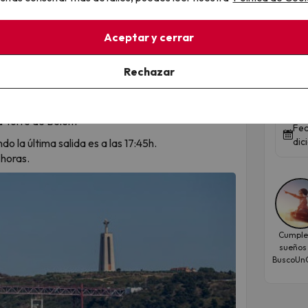
Qued
ço
Aceptar y cerrar
Tu 
do la última salida a las 18:00h.
Sodré
Rechazar
Hot
artes y miércoles.
Hote
ndo la última salida a las 19:00h.
la Torre de Belém
Fec
dic
do la última salida es a las 17:45h.
horas.
Cumple
sueños
BuscoUnC