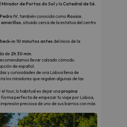
el
Mirador de Portas do Sol
y la
Catedral de Sé
.
 Pedro IV
, también conocida como
Rossio
.
 amarillas
, situado cerca de la estatua del centro
heck-in 10 minutos antes
del inicio de la
ada de
2h 30 min
.
 te recomendamos llevar calzado cómodo.
 opción de español.
ndas y curiosidades de una Lisboa llena de
ta los miradores que regalan algunas de las
el tour, lo habitual es dejar una
propina
Una forma perfecta de empezar tu viaje por Lisboa,
 impresión preciosa de uno de sus barrios con más