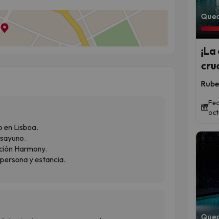
Qued
¡La
cru
Rube
Fec
oct
o en Lisboa.
esayuno.
ación Harmony.
 persona y estancia.
Qued