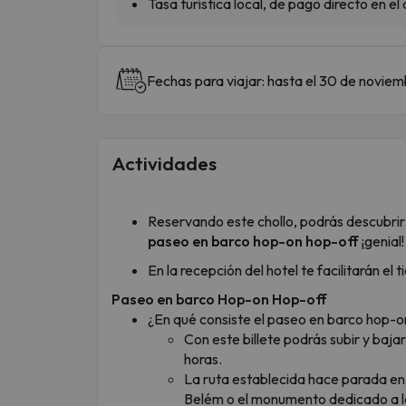
Tasa turística local, de pago directo en e
Fechas para viajar: hasta el 30 de novie
Actividades
Reservando este chollo, podrás descubrir
paseo en barco hop-on hop-off
¡genial!
En la recepción del hotel te facilitarán el 
Paseo en barco Hop-on Hop-off
¿En qué consiste el paseo en barco hop-on
Con este billete podrás subir y baj
horas.
La ruta establecida hace parada en 
Belém o el monumento dedicado a los