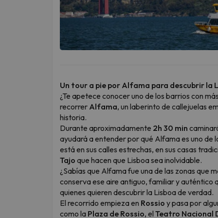
Un tour a pie por Alfama para descubrir la
¿Te apetece conocer uno de los barrios con má
recorrer
Alfama
, un laberinto de callejuelas e
historia.
Durante aproximadamente
2h 30 min
caminar
ayudará a entender por qué Alfama es uno de lo
está en sus calles estrechas, en sus casas tradic
Tajo
que hacen que Lisboa sea inolvidable.
¿Sabías que Alfama fue una de las zonas que me
conserva ese aire antiguo, familiar y auténtico
quienes quieren descubrir la Lisboa de verdad.
El recorrido empieza en
Rossio
y pasa por algu
como la
Plaza de Rossio
, el
Teatro Nacional 