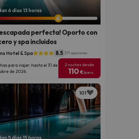
an 6 días 13 horas
 escapada perfecta! Oporto con
cero y spa incluidos
8.5
ns Hotel & Spa
371 opiniones
2 noches desde
has para viajar: hasta el 31 de
110
ubre de 2026.
€
/pers.
101
an 5 días 15 horas