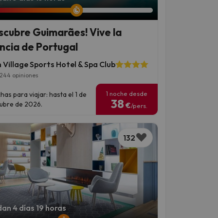
scubre Guimarães! Vive la
ncia de Portugal
 Village Sports Hotel & Spa Club
244 opiniones
1 noche desde
has para viajar: hasta el 1 de
38
ubre de 2026.
€
/pers.
132
an 4 días 19 horas