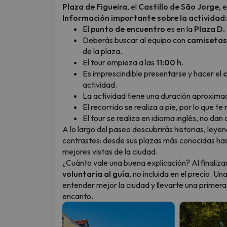
Plaza de Figueira
, el
Castillo de São Jorge
, 
Información importante sobre la actividad:
El
punto de encuentro
es en la
Plaza D.
Deberás buscar al equipo con
camisetas
de la plaza.
El tour empieza a las
11:00 h
.
Es imprescindible presentarse y hacer el
c
actividad.
La actividad tiene una duración aproxim
El recorrido se realiza a pie, por lo que
El tour se realiza en idioma inglés, no dan
A lo largo del paseo descubrirás historias, leye
contrastes: desde sus plazas más conocidas has
mejores vistas de la ciudad.
¿Cuánto vale una buena explicación? Al finalizar 
voluntaria al guía
, no incluida en el precio. 
entender mejor la ciudad y llevarte una primera
encanto.