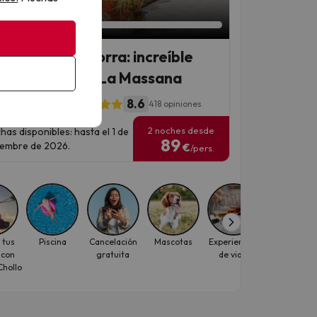
an 1 día 12 horas
refugio en Andorra: increíble
el & Spa 4* en La Massana
8.6
l Rutllan & Spa
418 opiniones
2 noches desde
has disponibles: hasta el 1 de
89
iembre de 2026.
€
/pers.
 tus
Piscina
Cancelación
Mascotas
Experiencias
Verano
 con
gratuita
de viaje
hollo