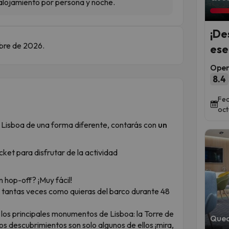
l alojamiento por persona y noche.
¡De
mbre de 2026.
ese
Open
8.4
Fec
oct
 Lisboa de una forma diferente, contarás con
un
ticket para disfrutar de la actividad
 hop-off? ¡Muy fácil!
ar tantas veces como quieras del barco durante 48
los principales monumentos de Lisboa: la Torre de
Qued
 descubrimientos son solo algunos de ellos ¡mira,