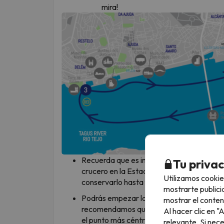
mira!
Recuerda que es imprescindible que actives
Tu priva
crucero en la Estación Sur-Sureste en Ter
Utilizamos cookie
conservarlo hasta finalizar la actividad.
mostrarte publici
Podrás empezar la actividad en 3 localiza
mostrar el conten
recomendamos que la empieces en la Esta
Al hacer clic en 
el punto más céntrico.
relevante. Si nec