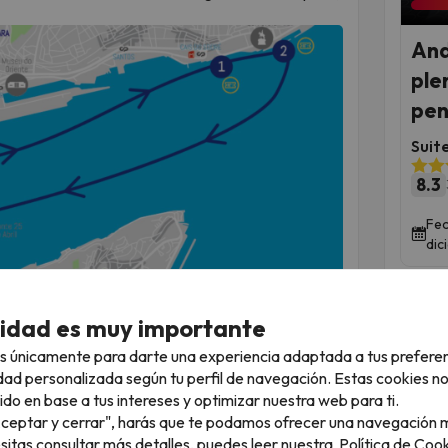
And
ple
pen
Suit
8.3
Fec
dic
 tu ticket enseñándolo en las taquillas del
cidad es muy importante
reiro do Paço (situado en la Praça do Comércio) y
s únicamente para darte una experiencia adaptada a tus prefere
dad personalizada según tu perfil de navegación. Estas cookies n
ciones diferentes, pero nosotros te
ido en base a tus intereses y optimizar nuestra web para ti.
ción Sur-Sureste en Terreiro do Paço, ya que es
"Aceptar y cerrar", harás que te podamos ofrecer una navegación m
esitas consultar más detalles, puedes leer nuestra
Política de Cook