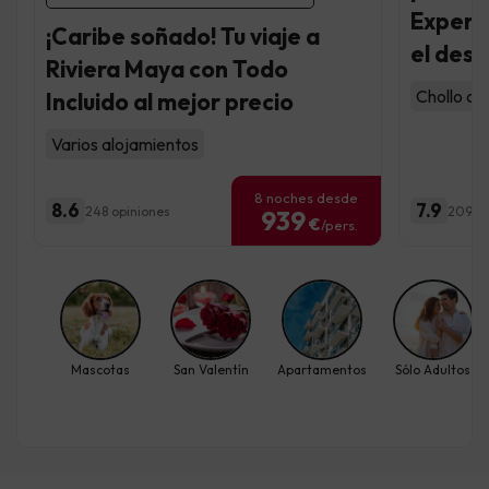
Experie
¡Caribe soñado! Tu viaje a
el desi
Riviera Maya con Todo
Chollo con
Incluido al mejor precio
Varios alojamientos
8 noches desde
8.6
7.9
248 opiniones
209 op
939
€
/pers.
Mascotas
San Valentín
Apartamentos
Sólo Adultos