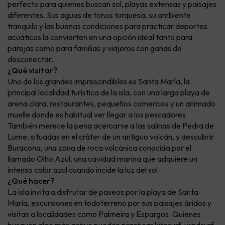
perfecto para quienes buscan sol, playas extensas y paisajes
diferentes. Sus aguas de tonos turquesa, su ambiente
tranquilo y las buenas condiciones para practicar deportes
acuáticos la convierten en una opción ideal tanto para
parejas como para familias y viajeros con ganas de
desconectar.
¿Qué visitar?
Uno de los grandes imprescindibles es Santa María, la
principal localidad turística de la isla, con una larga playa de
arena clara, restaurantes, pequeños comercios y un animado
muelle donde es habitual ver llegar a los pescadores.
También merece la pena acercarse a las salinas de Pedra de
Lume, situadas en el cráter de un antiguo volcán, y descubrir
Buracona, una zona de roca volcánica conocida por el
llamado Olho Azul, una cavidad marina que adquiere un
intenso color azul cuando incide la luz del sol.
¿Qué hacer?
La isla invita a disfrutar de paseos por la playa de Santa
María, excursiones en todoterreno por sus paisajes áridos y
visitas a localidades como Palmeira y Espargos. Quienes
busquen algo más activo pueden practicar kitesurf, windsurf,