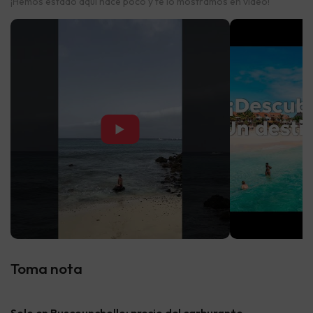
¡Hemos estado aquí hace poco y te lo mostramos en vídeo!
▶
Toma nota