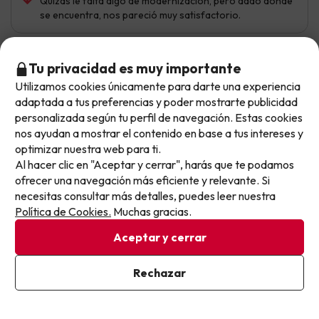
Quizas le falta algo de modernización, pero dado donde
se encuentra, nos pareció muy satisfactorio.
Tu privacidad es muy importante
Elisa
Viajó en pareja
8.6
Utilizamos cookies únicamente para darte una experiencia
Julio 2026
No llegas tarde: llegas al siguiente.
adaptada a tus preferencias y poder mostrarte publicidad
Este chollo ya ha caducado, pero cada día lanzamos
personalizada según tu perfil de navegación. Estas cookies
Muy bien
nuevas oportunidades para viajar mejor y pagar
nos ayudan a mostrar el contenido en base a tus intereses y
optimizar nuestra web para ti.
menos.
La comida y las instalaciones son increíbles.
Al hacer clic en "Aceptar y cerrar", harás que te podamos
Apúntate y que el próximo no se te escape.
Al ser nuestra segunda visita, el único pero que le
ofrecer una navegación más eficiente y relevante. Si
ponemos es la playa, ya que la zona apta para el baño no
necesitas consultar más detalles, puedes leer nuestra
Pon tu mejor e-mail
es muy grande y las hamacas están lejos. La zona se
Política de Cookies.
Muchas gracias.
Santa María es mejor en este aspecto.
Aceptar y cerrar
Ya estoy suscrito
Rechazar
Nikolina
Viajó en pareja
9.4
Al suscribirte, confirmas haber leído y estar de acuerdo con la
Junio 2026
Política de Privacidad