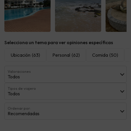
Ver todas
Ver todas
Ver t
Selecciona un tema para ver opiniones específicas
Ubicación
(63)
Personal
(62)
Comida
(50)
Valoraciones
Todos
Tipos de viajero
Todos
Ordenar por:
Recomendadas