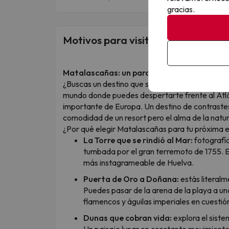
gracias.
Motivos para visitar este destino
Matalascañas: un paraíso de leyenda a las
¿Buscas un destino que sea mucho más que sol 
mundo donde puedes despertarte frente al Atlá
importante de Europa. Un destino de contrastes
comodidad de un resort pero el alma de la natur
¿Por qué elegir Matalascañas para tu próxima
La Torre que se rindió al Mar:
fotografía
tumbada por el gran terremoto de 1755. Es
más instagrameable de Huelva.
Puerta de Oro a Doñana:
estás literal
Puedes pasar de la arena de la playa a una
flamencos y águilas imperiales en cuestió
Dunas que cobran vida:
explora el sist
Un paisaje lunar en constante movimiento