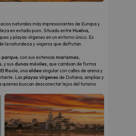
pacios naturales más impresionantes de Europa y
leza en estado puro. Situado entre
Huelva,
ues y playas vírgenes en un entorno único. Es
de la naturaleza y viajeros que disfrutan
o parque
, con sus extensas
marismas
,
s
, y sus
dunas móviles
, que cambian de forma
a
El Rocío
, una
aldea
singular con calles de arena y
sitante. Las
playas vírgenes
de Doñana, amplias y
ra quienes buscan desconectar lejos del turismo