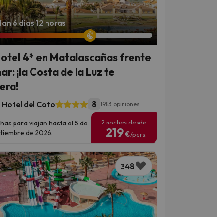
an 6 días 12 horas
hotel 4* en Matalascañas frente
ar: ¡la Costa de la Luz te
era!
8
 Hotel del Coto
1983 opiniones
2 noches desde
has para viajar: hasta el 5 de
219
tiembre de 2026.
€
/pers.
348