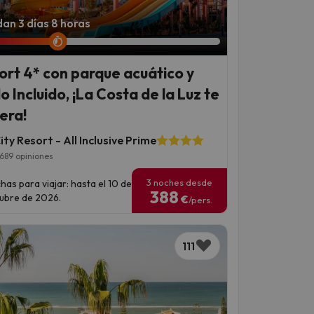
an 3 días 8 horas
ort 4* con parque acuático y
o Incluido, ¡La Costa de la Luz te
era!
ty Resort - All Inclusive Prime
689 opiniones
3 noches desde
has para viajar: hasta el 10 de
388
ubre de 2026.
€
/pers.
111