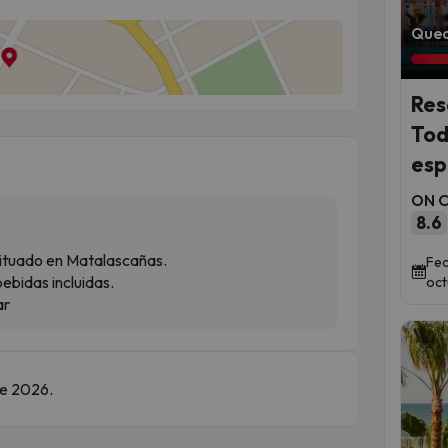
Qued
Res
Tod
esp
ON Ci
8.6
situado en Matalascañas.
Fec
ebidas incluidas.
oct
ar
de 2026.