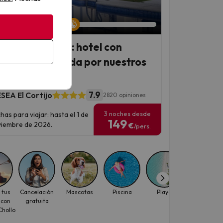
an 5 días 8 horas
ana en familia: hotel con
mación premiada por nuestros
entes
7.9
SEA El Cortijo
2820 opiniones
3 noches desde
has para viajar: hasta el 1 de
149
iembre de 2026.
€
/pers.
 tus
Cancelación
Mascotas
Piscina
Playa
Viajes con
 con
gratuita
descuento
hollo
para
individuale