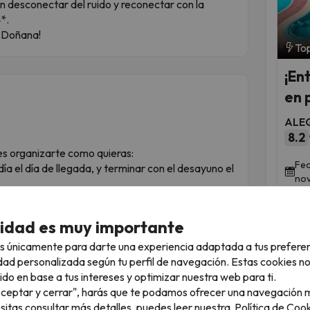
an desconectar del ruido y reconectar con la
*.
n Doñana!
Top
¡En
en 
ALEG
8.2
es organizarte como quieras:
Fec
 el día de llegada, y terminar con el desayuno el
nov
ada, y terminar con la comida de mediodía el día
cidad es muy importante
egues al alojamiento, indícales con qué comida
s únicamente para darte una experiencia adaptada a tus prefere
Completa Plus
? ¡Presta atención!
dad personalizada según tu perfil de navegación. Estas cookies n
mplio surtido de bebidas
, ¡incluidas!
ido en base a tus intereses y optimizar nuestra web para ti.
nja y limón, FuzeTea, Sprite, cerveza con y sin
"Aceptar y cerrar", harás que te podamos ofrecer una navegación m
 vino rosado y agua.
esitas consultar más detalles, puedes leer nuestra
Política de Cook