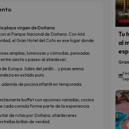
ento
Qued
 la playa virgen de Doñana
Tu 
 con el Parque Nacional de Doñana. Con 466
rdad, el Gran Hotel del Coto es ese lugar donde
al m
esp
ciones amplias, luminosas y cómodas, pensadas
 entre siesta o paseo al atardecer.
Gran
 de Europa. Sales del jardín… y pisas arena
Fec
aturaleza en estado puro.
sep
s, además de piscina infantil en temporada.
staurante buffet con opciones variadas, cocina
e cada comida forme parte de la experiencia.
frutar de rutas por Doñana, atardeceres
strellas brillan de verdad.