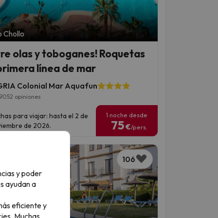
 Chollo
tre olas y toboganes! Roquetas
primera línea de mar
RIA Colonial Mar Aquafun
9052 opiniones
1 noche desde
has para viajar: hasta el 2 de
75
iembre de 2026.
€
/pers.
106
ncias y poder
os ayudan a
ás eficiente y
ies.
Muchas