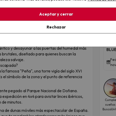
Qued
Aceptar y cerrar
Doñ
Rechazar
ani
 puertas de Doñana
cli
y hamaca? Matalascañas es el único lugar del
ntico y desayunar a las puertas del humedal más
BLUE
 brutales, diseñado para quienes buscan la
aleza salvaje.
Fec
nov
 escapada?
 la famosa "Peña", una torre vigía del siglo XVI
 el símbolo de la zona y el punto de referencia
mente pegado al Parque Nacional de Doñana.
 expedición en 4x4 para avistar linces ibéricos,
Cumple
n de minutos.
sueños
BuscoUnC
ema de dunas móviles más espectacular de España.
 que te regalará los atardeceres más épicos que