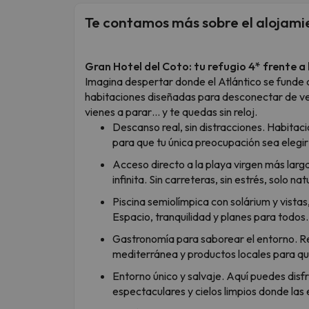
Te contamos más sobre el alojami
Gran Hotel del Coto: tu refugio 4* frente a
Imagina despertar donde el Atlántico se funde
habitaciones diseñadas para desconectar de ve
vienes a parar… y te quedas sin reloj.
Descanso real, sin distracciones. Habita
para que tu única preocupación sea elegir
Acceso directo a la playa virgen más larga
infinita. Sin carreteras, sin estrés, solo n
Piscina semiolímpica con solárium y vista
Espacio, tranquilidad y planes para todos.
Gastronomía para saborear el entorno. Re
mediterránea y productos locales para qu
Entorno único y salvaje. Aquí puedes dis
espectaculares y cielos limpios donde las e