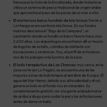
famosa es la Gola de la Encañizada, donde todavía se
utiliza un sistema de pesca tradicional de origen árabe
que aprovecha el paso de los peces de un mar a otro.
El misterioso barco hundido de Isla Grosa:
frente a
La Manga se encuentra la Isla Grosa. En sus fondos
marinos descansa el "Bajo de la Campana", un
yacimiento donde se hundió un barco fenicio hace unos
2.600 años. Los arqueólogos encontraron allí un tesoro
de lingotes de estaño, colmillos de elefante con
inscripciones y cerámicas. Hoy, el perfil de esta isla es
uno de los paisajes más bonitos de la zona.
El lodo terapéutico de Las Charcas:
muy cerca, en la
zona norte (en Lo Pagán), se encuentra una de las
mayores zonas de lodoterapia al aire libre de Europa. El
agua del Mar Menor, debido a su alta salinidad y al sol,
genera un lodo en el fondo rico en minerales. Es
completamente gratuito ver a la gente embadurnarse
de arriba a abajo para cuidar la piel y las articulaciones
antes de darse un baño.