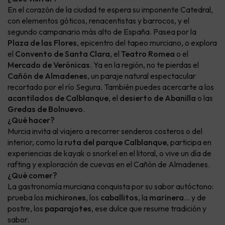
En el corazón de la ciudad te espera su imponente Catedral,
con elementos góticos, renacentistas y barrocos, y el
segundo campanario más alto de España. Pasea por la
Plaza de las Flores
, epicentro del tapeo murciano, o explora
el
Convento de Santa Clara
, el
Teatro Romea
o el
Mercado de Verónicas
. Ya en la región, no te pierdas el
Cañón de Almadenes
, un paraje natural espectacular
recortado por el río Segura. También puedes acercarte a los
acantilados de Calblanque
, el
desierto de Abanilla
o las
Gredas de Bolnuevo
.
¿Qué hacer?
Murcia invita al viajero a recorrer senderos costeros o del
interior, como la
ruta del parque Calblanque
, participa en
experiencias de kayak o snorkel en el litoral, o vive un día de
rafting y exploración de cuevas en el Cañón de Almadenes.
¿Qué comer?
La gastronomía murciana conquista por su sabor autóctono:
prueba los
michirones
, los
caballitos
, la
marinera
… y de
postre, los
paparajotes
, ese dulce que resume tradición y
sabor.