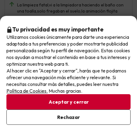
La limpieza fatal,vi a la limpiadora haciendo el baño con
una toalla,solo fregaban el suelo,la animación flojita
El personal de limpieza mal
Tu privacidad es muy importante
Utilizamos cookies únicamente para darte una experiencia
No llegas tarde: llegas al siguiente.
adaptada a tus preferencias y poder mostrarte publicidad
Tania
Viajó con amigos
Este chollo ya ha caducado, pero cada día lanzamos
1.9
personalizada según tu perfil de navegación. Estas cookies
Julio 2026
nuevas oportunidades para viajar mejor y pagar
nos ayudan a mostrar el contenido en base a tus intereses y
optimizar nuestra web para ti.
menos.
Básico
Al hacer clic en "Aceptar y cerrar", harás que te podamos
Apúntate y que el próximo no se te escape.
ofrecer una navegación más eficiente y relevante. Si
Lo único bueno el bar en la piscina
necesitas consultar más detalles, puedes leer nuestra
Pon tu mejor e-mail
Política de Cookies.
Muchas gracias.
Malo casi todo.sabanas sucias toallas sucias el aire lo
tienen bloqueado no se puede poner más fuerte. La
Aceptar y cerrar
comida muy escasa. Para los niños solo fritanga. No
existen los postres. No hay yogures, ni natillas ni petit.el
Ya estoy suscrito
Rechazar
personal muy desagradable porque están cargadisimos
Al suscribirte, confirmas haber leído y estar de acuerdo con la
de trabajo, y no dan más de sí. Lo peor peor la comida
Política de Privacidad
que no hay nada de variedad. No es un hotel para ir en
familia.