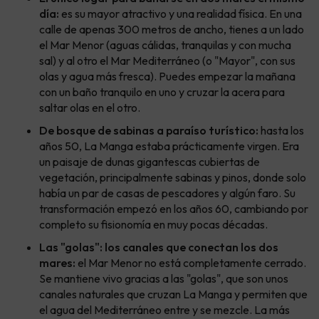
día:
es su mayor atractivo y una realidad física. En una
calle de apenas 300 metros de ancho, tienes a un lado
el Mar Menor (aguas cálidas, tranquilas y con mucha
sal) y al otro el Mar Mediterráneo (o "Mayor", con sus
olas y agua más fresca). Puedes empezar la mañana
con un baño tranquilo en uno y cruzar la acera para
saltar olas en el otro.
De bosque de sabinas a paraíso turístico:
hasta los
años 50, La Manga estaba prácticamente virgen. Era
un paisaje de dunas gigantescas cubiertas de
vegetación, principalmente sabinas y pinos, donde solo
había un par de casas de pescadores y algún faro. Su
transformación empezó en los años 60, cambiando por
completo su fisionomía en muy pocas décadas.
Las "golas": los canales que conectan los dos
mares:
el Mar Menor no está completamente cerrado.
Se mantiene vivo gracias a las "golas", que son unos
canales naturales que cruzan La Manga y permiten que
el agua del Mediterráneo entre y se mezcle. La más