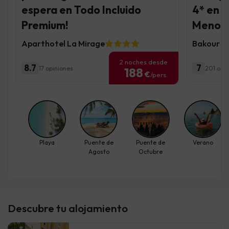
espera en Todo Incluido
4* en 
Premium!
Menor
Aparthotel La Mirage
Bakour L
2 noches desde
8.7
7
17 opiniones
201 opi
188
€
/pers.
Playa
Puente de
Puente de
Verano
Agosto
Octubre
Descubre tu alojamiento