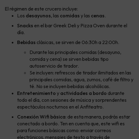
El régimen de este crucero incluye:
Los
desayunos
, las
comidas
y las
cenas
.
Snacks
en el bar Greek Deli y Pizza Oven durante el
día.
Bebidas
clásicas, se sirven de 06:30h a 22:00h.
Durante las principales comidas (desayuno,
comida y cena) se sirven bebidas tipo
autoservicio de tirador.
Se incluyen: refrescos de tirador ilimitados en las
principales comidas, agua, zumos, café de filtro y
té. No se incluyen bebidas alcohólicas.
Entretenimiento
y
actividades a bordo
durante
todo el día, con sesiones de música y sorprendentes
espectáculos nocturnos en el Anfiteatro.
Conexión Wifi básica
: de esta manera, podrás estar
conectado a bordo. Ten en cuenta que, este wifi es
para funciones básicas como: enviar correos
electrónicos, mensajes de texto a través de