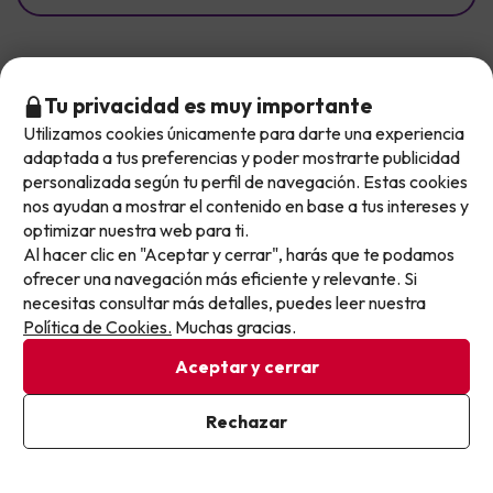
Selecciona un tema para ver opiniones específicas
Tu privacidad es muy importante
Personal
(21)
Comida
(17)
Limpieza
(11)
Hab
Utilizamos cookies únicamente para darte una experiencia
No llegas tarde: llegas al siguiente.
adaptada a tus preferencias y poder mostrarte publicidad
Valoraciones
Este chollo ya ha caducado, pero cada día lanzamos
personalizada según tu perfil de navegación. Estas cookies
Todos
nuevas oportunidades para viajar mejor y pagar
nos ayudan a mostrar el contenido en base a tus intereses y
optimizar nuestra web para ti.
menos.
Tipos de viajero
Al hacer clic en "Aceptar y cerrar", harás que te podamos
Apúntate y que el próximo no se te escape.
Todos
ofrecer una navegación más eficiente y relevante. Si
necesitas consultar más detalles, puedes leer nuestra
Pon tu mejor e-mail
Ordenar por:
Política de Cookies.
Muchas gracias.
Recomendadas
Aceptar y cerrar
Opiniones reales
Ya estoy suscrito
Rechazar
Opiniones de clientes reales de Buscounchollo.com, 100%
Al suscribirte, confirmas haber leído y estar de acuerdo con la
verificadas.
Política de Privacidad