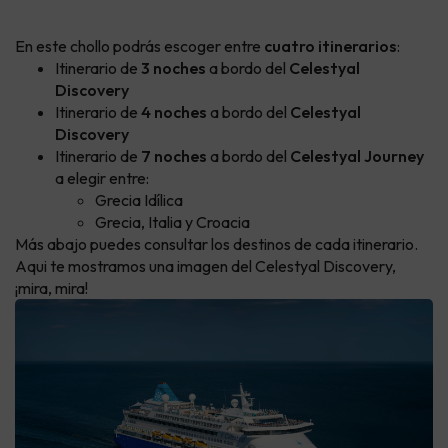
En este chollo podrás escoger entre
cuatro itinerarios
:
Itinerario de
3 noches
a bordo del
Celestyal
Discovery
Itinerario de
4 noches
a bordo del
Celestyal
Discovery
Itinerario de
7 noches
a bordo del
Celestyal Journey
a elegir entre:
Grecia Idílica
Grecia, Italia y Croacia
Más abajo puedes consultar los destinos de cada itinerario.
Aqui te mostramos una imagen del Celestyal Discovery,
¡mira, mira!