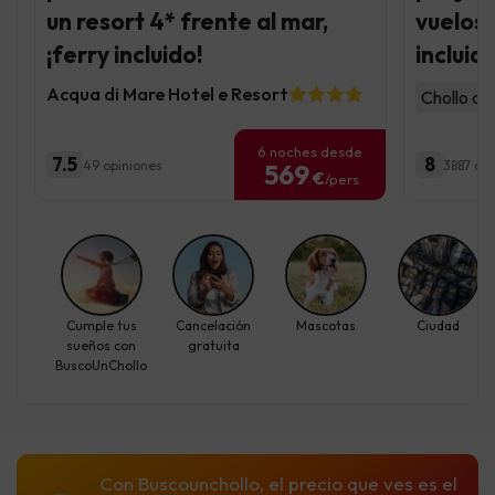
un resort 4* frente al mar,
vuelos 
¡ferry incluido!
incluid
Acqua di Mare Hotel e Resort
Chollo con
6 noches desde
7.5
8
49 opiniones
3887 op
569
€
/pers.
Cumple tus
Cancelación
Mascotas
Ciudad
sueños con
gratuita
BuscoUnChollo
Con Buscounchollo, el precio que ves es el