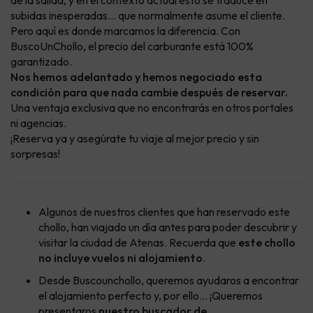
de la salida, y en el contexto actual esto se traduce en
subidas inesperadas… que normalmente asume el cliente.
Pero aquí es donde marcamos la diferencia. Con
BuscoUnChollo, el precio del carburante está 100%
garantizado.
Nos hemos adelantado y hemos negociado esta
condición para que nada cambie después de reservar.
Una ventaja exclusiva que no encontrarás en otros portales
ni agencias.
¡Reserva ya y asegúrate tu viaje al mejor precio y sin
sorpresas!
Algunos de nuestros clientes que han reservado este
chollo, han viajado un día antes para poder descubrir y
visitar la ciudad de Atenas. Recuerda que
este chollo
no incluye vuelos ni alojamiento
.
Desde Buscounchollo, queremos ayudaros a encontrar
el alojamiento perfecto y, por ello... ¡Queremos
presentaros
nuestro buscador de