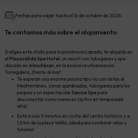
Fechas para viajar: hasta el 16 de octubre de 2026.
Te contamos más sobre el alojamiento
Si eliges este chollo para tu próxima escapada, te alojarás en
el
Playacálida Spa Hotel
, un resort con toboganes y spa
ubicado en
Almuñécar
, en la exclusiva urbanización
Torregalera, ¡frente al mar!
Te esperan una enorme piscina tipo río con vistas al
Mediterráneo, zonas ajardinadas, toboganes para los
peques y un espectacular
Senzia Spa
para
desconectar como mereces (activo en temporada
alta).
Está a solo 5 minutos en coche del centro histórico y a
1,5 km de la playa Velilla. ¡Ideal para combinar relax y
turismo!