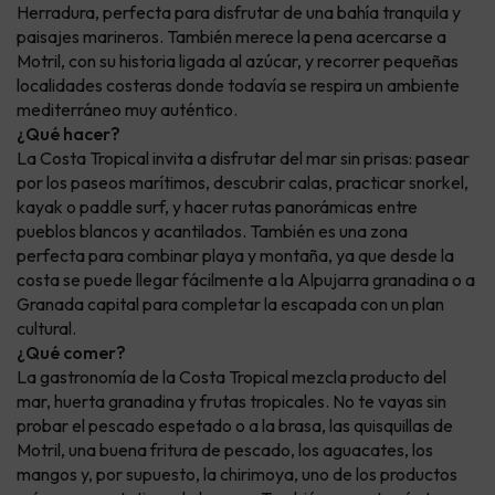
Herradura, perfecta para disfrutar de una bahía tranquila y
paisajes marineros. También merece la pena acercarse a
Motril, con su historia ligada al azúcar, y recorrer pequeñas
localidades costeras donde todavía se respira un ambiente
mediterráneo muy auténtico.
¿Qué hacer?
La Costa Tropical invita a disfrutar del mar sin prisas: pasear
por los paseos marítimos, descubrir calas, practicar snorkel,
kayak o paddle surf, y hacer rutas panorámicas entre
pueblos blancos y acantilados. También es una zona
perfecta para combinar playa y montaña, ya que desde la
costa se puede llegar fácilmente a la Alpujarra granadina o a
Granada capital para completar la escapada con un plan
cultural.
¿Qué comer?
La gastronomía de la Costa Tropical mezcla producto del
mar, huerta granadina y frutas tropicales. No te vayas sin
probar el pescado espetado o a la brasa, las quisquillas de
Motril, una buena fritura de pescado, los aguacates, los
mangos y, por supuesto, la chirimoya, uno de los productos