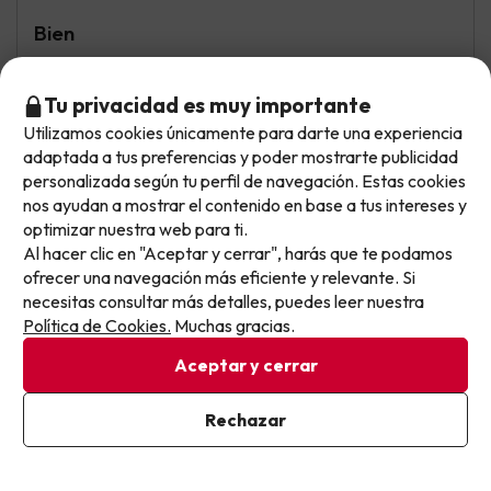
Bien
El desayuno estuvo bien. Las camas eran cómodas y la
limpieza correcta
Tu privacidad es muy importante
Utilizamos cookies únicamente para darte una experiencia
El comedor se llena demasiado si bajas después de las 9
No llegas tarde: llegas al siguiente.
adaptada a tus preferencias y poder mostrarte publicidad
a desayunar, no se dan abasto en reponer, la gente
Este chollo ya ha caducado, pero cada día lanzamos
personalizada según tu perfil de navegación. Estas cookies
guarda las hamacas y nadie controla eso. Esta bastante
nuevas oportunidades para viajar mejor y pagar
nos ayudan a mostrar el contenido en base a tus intereses y
alejado de todo, si o si necesitas del coche
optimizar nuestra web para ti.
menos.
Al hacer clic en "Aceptar y cerrar", harás que te podamos
Apúntate y que el próximo no se te escape.
ofrecer una navegación más eficiente y relevante. Si
Jordi
Viajó en familia
necesitas consultar más detalles, puedes leer nuestra
9.4
Pon tu mejor e-mail
Junio 2026
Política de Cookies.
Muchas gracias.
Aceptar y cerrar
Excelente
La amplitud y comodidad de las habitaciones, con camas
Ya estoy suscrito
Rechazar
muy confortables, junto con la limpieza diaria y la gran
Al suscribirte, confirmas haber leído y estar de acuerdo con la
profesionalidad y amabilidad del personal, han sido los
Política de Privacidad
aspectos más destacados de nuestra estancia. Las