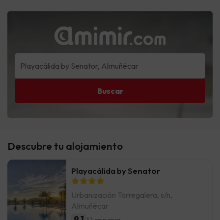
Buscar
Descubre tu alojamiento
Playacálida by Senator
Urbanización Torregalera, s/n,
Almuñécar
9.1
52 opiniones