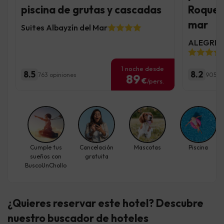
piscina de grutas y cascadas
Roquet
mar
Suites Albayzín del Mar
ALEGRIA 
1 noche desde
8.5
8.2
763 opiniones
9055 o
89
€
/pers.
Cumple tus
Cancelación
Mascotas
Piscina
sueños con
gratuita
BuscoUnChollo
¿Quieres reservar este hotel? Descubre
nuestro buscador de hoteles