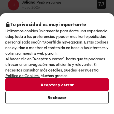
Juliana
Viajó en pareja
7.7
Mayo 2026
Bien
Tu privacidad es muy importante
Todo correcto, el personal de todos los servicios es
Utilizamos cookies únicamente para darte una experiencia
No llegas tarde: llegas al siguiente.
amable y solicito. La comida, buffet, bien hay variedad
adaptada a tus preferencias y poder mostrarte publicidad
para elegir. Está relativamente cerca de la playa y llegas
Este chollo ya ha caducado, pero cada día lanzamos
personalizada según tu perfil de navegación. Estas cookies
bien a todo caminando. En el hotel hay actividades de
nuevas oportunidades para viajar mejor y pagar
nos ayudan a mostrar el contenido en base a tus intereses y
entretenimiento. La limpieza bien
optimizar nuestra web para ti.
menos.
Al hacer clic en "Aceptar y cerrar", harás que te podamos
Al principio, muy lioso por la cantidad de pasillos, al final,
Apúntate y que el próximo no se te escape.
ofrecer una navegación más eficiente y relevante. Si
ya nos lo conocíamos. Lo peor es que sólo estaba el
enchufe del secador de pelo y de la tele, al menos en
necesitas consultar más detalles, puedes leer nuestra
Pon tu mejor e-mail
nuestra habitación. En nuestro caso, que mi marido lleva
Política de Cookies.
Muchas gracias.
audífonos, hacíamos malabares para enchufar los dos
Aceptar y cerrar
móviles, audífonos y tablets. Esto, a mi parecer, hay que
mejorar o disponer de regletas para enchufar
Ya estoy suscrito
Rechazar
Al suscribirte, confirmas haber leído y estar de acuerdo con la
Política de Privacidad