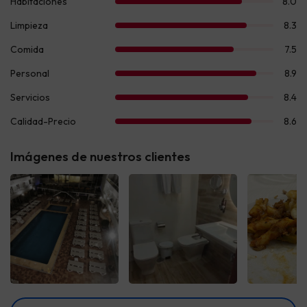
Imágenes de nuestros clientes
Ver todas
Ver todas
Ver t