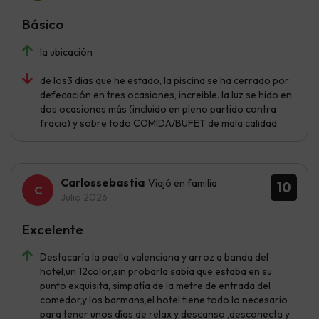
Básico
la ubicación
de los3 dias que he estado, la piscina se ha cerrado por
defecación en tres ocasiones, increible. la luz se hido en
dos ocasiones más (incluido en pleno partido contra
fracia) y sobre todo COMIDA/BUFET de mala calidad
Carlossebastia
Viajó en familia
10
Julio 2026
Excelente
Destacaría la paella valenciana y arroz a banda del
hotel,un 12color,sin probarla sabía que estaba en su
punto exquisita, simpatía de la metre de entrada del
comedor,y los barmans,el hotel tiene todo lo necesario
para tener unos días de relax y descanso ,desconecta y