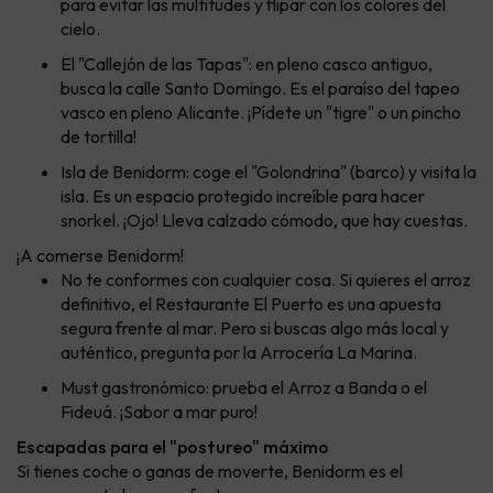
para evitar las multitudes y flipar con los colores del
cielo.
El "Callejón de las Tapas": en pleno casco antiguo,
busca la calle Santo Domingo. Es el paraíso del tapeo
vasco en pleno Alicante. ¡Pídete un "tigre" o un pincho
de tortilla!
Isla de Benidorm: coge el "Golondrina" (barco) y visita la
isla. Es un espacio protegido increíble para hacer
snorkel. ¡Ojo! Lleva calzado cómodo, que hay cuestas.
¡A comerse Benidorm!
No te conformes con cualquier cosa. Si quieres el arroz
definitivo, el Restaurante El Puerto es una apuesta
segura frente al mar. Pero si buscas algo más local y
auténtico, pregunta por la Arrocería La Marina.
Must gastronómico: prueba el Arroz a Banda o el
Fideuá. ¡Sabor a mar puro!
Escapadas para el "postureo" máximo
Si tienes coche o ganas de moverte, Benidorm es el