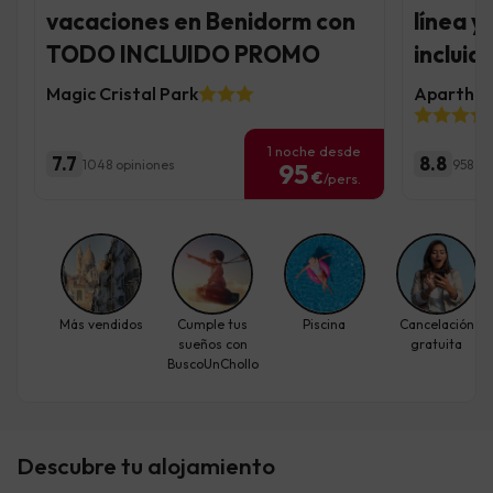
vacaciones en Benidorm con
línea y
TODO INCLUIDO PROMO
incluid
Magic Cristal Park
Aparthote
1 noche desde
7.7
8.8
1048 opiniones
958 op
95
€
/pers.
Más vendidos
Cumple tus
Piscina
Cancelación
sueños con
gratuita
BuscoUnChollo
Descubre tu alojamiento