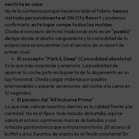
sentirte en casa
No te lo contamos porque hayamos leído el folleto:
hemos
visitado personalmente el ON City Resort
y podemos
confirmarlo:
este lugar rompe todos los moldes
.
Olvida el concepto de hotel tradicional; esto es
un "pueblo"
de lujo
donde el diseño vanguardista y la comodidad de tu
propia casa se encuentran con el servicio de un resort de
primer nivel.
El concepto "Park & Sleep" (Comodidad absoluta)
Es lo que más sorprende y enamora. La posibilidad de
aparcar tu coche justo en la puerta de tu alojamiento es un
lujo funcional. Olvida cargar maletas por pasillos
interminables o esperar ascensores: del coche a la cama en
10 segundos.
El paraíso del "All Inclusive Prime"
Lo que más valoran nuestros clientes es la calidad frente a la
cantidad. No es el típico todo incluido de batalla; aquí se
valora el acceso a primeras marcas de bebidas y una
rotación gastronómica que evita la monotonía. ¡El acceso al
buffet y a los 3 puntos de snacks es un festín constante! En