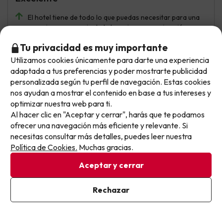
El hotel tiene de todo lo que puedas necesitar para una
vacaciones, pero sin duda lo mejor es su animación,
mención especial para Alicia del equipo infantil.
Tu privacidad es muy importante
Preferiría que las habitaciones tuvieran armarios en
Utilizamos cookies únicamente para darte una experiencia
No llegas tarde: llegas al siguiente.
lugar de barras y baldas. El resto todo perfecto
adaptada a tus preferencias y poder mostrarte publicidad
Este chollo ya ha caducado, pero cada día lanzamos
personalizada según tu perfil de navegación. Estas cookies
nuevas oportunidades para viajar mejor y pagar
nos ayudan a mostrar el contenido en base a tus intereses y
optimizar nuestra web para ti.
menos.
Pelo rizado
Viajó solo
9.1
Al hacer clic en "Aceptar y cerrar", harás que te podamos
Apúntate y que el próximo no se te escape.
Julio 2026
ofrecer una navegación más eficiente y relevante. Si
necesitas consultar más detalles, puedes leer nuestra
Excelente
Pon tu mejor e-mail
Política de Cookies.
Muchas gracias.
El aparcamiento es muy caro. Sale 15 € al dia.
Aceptar y cerrar
Ya estoy suscrito
Rechazar
Al suscribirte, confirmas haber leído y estar de acuerdo con la
Victoria
Viajó en familia
9.4
Política de Privacidad
Julio 2026