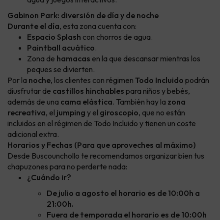
Gabinon Park: diversión de día y de noche
Durante el día
, esta zona cuenta con:
Espacio Splash
con chorros de agua.
Paintball acuático
.
Zona de
hamacas
en la que descansar mientras los
peques se divierten.
Por la
noche
, los clientes con régimen
Todo Incluido
podrán
diusfrutar de
castillos hinchables
para niños y bebés,
además de una
cama elástica
. También hay la
zona
recreativa
, el
jumping
y el
giroscopio
, que no están
incluidos en el régimen de Todo Incluido y tienen un coste
adicional extra.
Horarios y Fechas (Para que aproveches al máximo)
Desde Buscounchollo te recomendamos organizar bien tus
chapuzones para no perderte nada:
¿Cuándo ir?
De julio a agosto el horario es de 10:00h a
21:00h.
Fuera de temporada el horario es de 10:00h