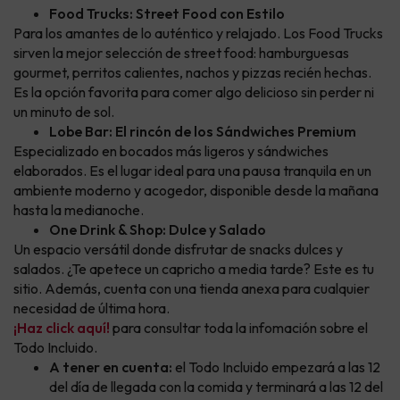
Food Trucks: Street Food con Estilo
Para los amantes de lo auténtico y relajado. Los Food Trucks
sirven la mejor selección de street food: hamburguesas
gourmet, perritos calientes, nachos y pizzas recién hechas.
Es la opción favorita para comer algo delicioso sin perder ni
un minuto de sol.
Lobe Bar: El rincón de los Sándwiches Premium
Especializado en bocados más ligeros y sándwiches
elaborados. Es el lugar ideal para una pausa tranquila en un
ambiente moderno y acogedor, disponible desde la mañana
hasta la medianoche.
One Drink & Shop: Dulce y Salado
Un espacio versátil donde disfrutar de snacks dulces y
salados. ¿Te apetece un capricho a media tarde? Este es tu
sitio. Además, cuenta con una tienda anexa para cualquier
necesidad de última hora.
¡Haz click aquí!
para consultar toda la infomación sobre el
Todo Incluido.
A tener en cuenta:
el Todo Incluido empezará a las 12
del día de llegada con la comida y terminará a las 12 del