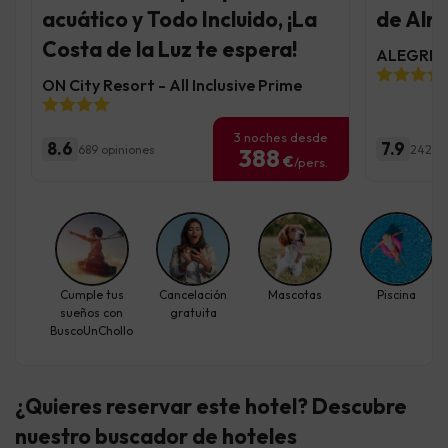
acuático y Todo Incluido, ¡La
de Alme
Costa de la Luz te espera!
ALEGRIA 
ON City Resort - All Inclusive Prime
3 noches desde
8.6
7.9
689 opiniones
2427 o
388
€
/pers.
Cumple tus
Cancelación
Mascotas
Piscina
sueños con
gratuita
BuscoUnChollo
¿Quieres reservar este hotel? Descubre
nuestro buscador de hoteles