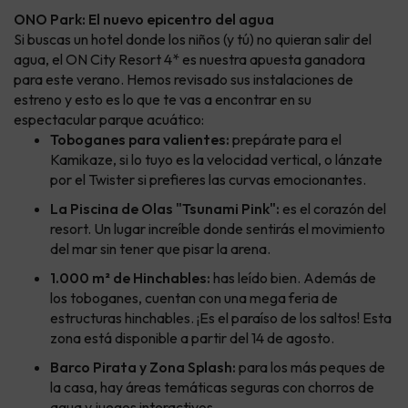
ONO Park: El nuevo epicentro del agua
Si buscas un hotel donde los niños (y tú) no quieran salir del
agua, el ON City Resort 4* es nuestra apuesta ganadora
para este verano. Hemos revisado sus instalaciones de
estreno y esto es lo que te vas a encontrar en su
espectacular parque acuático:
Toboganes para valientes:
prepárate para el
Kamikaze, si lo tuyo es la velocidad vertical, o lánzate
por el Twister si prefieres las curvas emocionantes.
La Piscina de Olas "Tsunami Pink":
es el corazón del
resort. Un lugar increíble donde sentirás el movimiento
del mar sin tener que pisar la arena.
1.000 m² de Hinchables:
has leído bien. Además de
los toboganes, cuentan con una mega feria de
estructuras hinchables. ¡Es el paraíso de los saltos! Esta
zona está disponible a partir del 14 de agosto.
Barco Pirata y Zona Splash:
para los más peques de
la casa, hay áreas temáticas seguras con chorros de
agua y juegos interactivos.