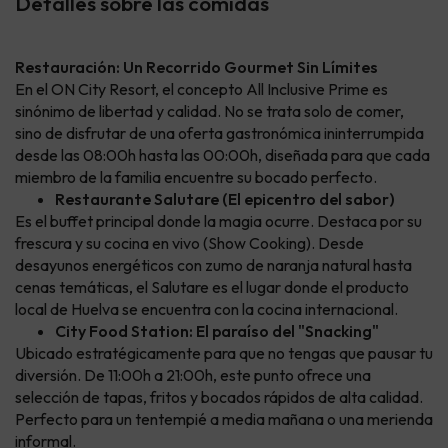
Detalles sobre las comidas
Restauración: Un Recorrido Gourmet Sin Límites
En el ON City Resort, el concepto All Inclusive Prime es
sinónimo de libertad y calidad. No se trata solo de comer,
sino de disfrutar de una oferta gastronómica ininterrumpida
desde las 08:00h hasta las 00:00h, diseñada para que cada
miembro de la familia encuentre su bocado perfecto.
Restaurante Salutare (El epicentro del sabor)
Es el buffet principal donde la magia ocurre. Destaca por su
frescura y su cocina en vivo (Show Cooking). Desde
desayunos energéticos con zumo de naranja natural hasta
cenas temáticas, el Salutare es el lugar donde el producto
local de Huelva se encuentra con la cocina internacional.
City Food Station: El paraíso del "Snacking"
Ubicado estratégicamente para que no tengas que pausar tu
diversión. De 11:00h a 21:00h, este punto ofrece una
selección de tapas, fritos y bocados rápidos de alta calidad.
Perfecto para un tentempié a media mañana o una merienda
informal.