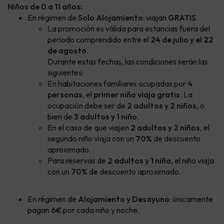
Niños de 0 a 11 años:
En régimen de
Solo Alojamiento
: viajan
GRATIS
.
La promoción es válida para estancias fuera del
periodo comprendido entre el
24 de julio y el 22
de agosto
.
Durante estas fechas, las condiciones serán las
siguientes:
En habitaciones familiares ocupadas por
4
personas
, el
primer niño viaja gratis
. La
ocupación debe ser de
2 adultos y 2 niños
, o
bien de
3 adultos y 1 niño
.
En el caso de que viajen
2 adultos y 2 niños
, el
segundo niño viaja con un
70%
de descuento
aproximado.
Para reservas de
2 adultos y 1 niño
, el niño viaja
con un
70%
de descuento aproximado.
En régimen de
Alojamiento y Desayuno
: únicamente
pagan
6€
por cada niño y noche.