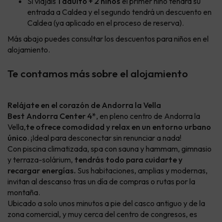
Si viajáis
1 adulto + 2 niños
el primer niño tendrá su
entrada a Caldea y el segundo tendrá un descuento en
Caldea (ya aplicado en el proceso de reserva).
Más abajo puedes consultar los descuentos para niños en el
alojamiento.
Te contamos más sobre el alojamiento
Relájate en el corazón de Andorra la Vella
Best Andorra Center 4*
, en pleno centro de Andorra la
Vella,
te ofrece comodidad y relax en un entorno urbano
único
. ¡Ideal para desconectar sin renunciar a nada!
Con piscina climatizada, spa con sauna y hammam, gimnasio
y terraza-solárium,
tendrás todo para cuidarte y
recargar energías.
Sus habitaciones, amplias y modernas,
invitan al descanso tras un día de compras o rutas por la
montaña.
Ubicado a solo unos minutos a pie del casco antiguo y de la
zona comercial, y muy cerca del centro de congresos, es