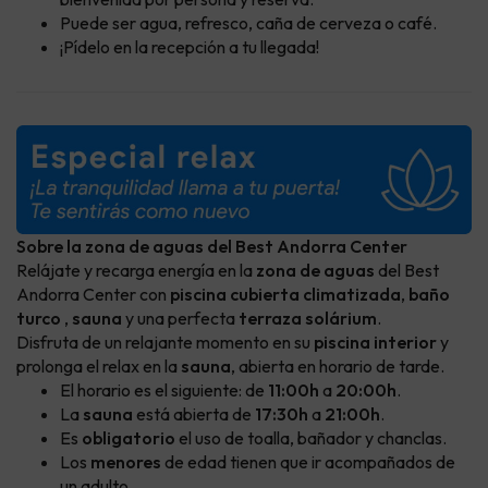
Puede ser agua, refresco, caña de cerveza o café.
¡Pídelo en la recepción a tu llegada!
Sobre la zona de aguas del Best Andorra Center
Relájate y recarga energía en la
zona de aguas
del Best
Andorra Center con
piscina cubierta climatizada
,
baño
turco
,
sauna
y una perfecta
terraza solárium
.
Disfruta de un relajante momento en su
piscina interior
y
prolonga el relax en la
sauna
, abierta en horario de tarde.
El horario es el siguiente: de
11:00h
a
20:00h
.
La
sauna
está abierta de
17:30h
a
21:00h
.
Es
obligatorio
el uso de toalla, bañador y chanclas.
Los
menores
de edad tienen que ir acompañados de
un adulto.