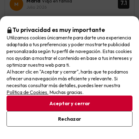
Maria
Viajó en familia
7.1
Julio 2026
Bien
Tu privacidad es muy importante
El colchon que es lo que me importa cuando salgo de
Utilizamos cookies únicamente para darte una experiencia
viaje muy bien , el bufet bastante aceptable , y el personal
No llegas tarde: llegas al siguiente.
adaptada a tus preferencias y poder mostrarte publicidad
y la limpieza muy bien ,la piscina y sauna bien
Este chollo ya ha caducado, pero cada día lanzamos
personalizada según tu perfil de navegación. Estas cookies
nuevas oportunidades para viajar mejor y pagar
nos ayudan a mostrar el contenido en base a tus intereses y
Los pasillos de las habitaciones olian muy mal
optimizar nuestra web para ti.
menos.
Al hacer clic en "Aceptar y cerrar", harás que te podamos
Apúntate y que el próximo no se te escape.
ofrecer una navegación más eficiente y relevante. Si
Ana
Viajó en familia
necesitas consultar más detalles, puedes leer nuestra
8.9
Pon tu mejor e-mail
Julio 2026
Política de Cookies.
Muchas gracias.
Aceptar y cerrar
Muy bien
Buena ubicación, personal amable y atento, buen spa con
Ya estoy suscrito
Rechazar
horario muy amplio (lo cual se agradece después de
Al suscribirte, confirmas haber leído y estar de acuerdo con la
estar todo el día de excursión) y buffet rico y variado.
Política de Privacidad
Habitación confortable con smart TV.