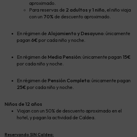
aproximado.
Para reservas de
2 adultos y 1 niño
, el niño viaja
con un
70%
de descuento aproximado.
En régimen de
Alojamiento y Desayuno
: únicamente
pagan
6€
por cada niño y noche.
En régimen de
Media Pensión
: únicamente pagan
15€
por cada niño y noche.
En régimen de
Pensión Completa
: únicamente pagan
25€
por cada niño y noche.
Niños de 12 años
Viajan con un 50% de descuento aproximado en el
hotel, y pagan la actividad de Caldea.
Reservando SIN Caldea: