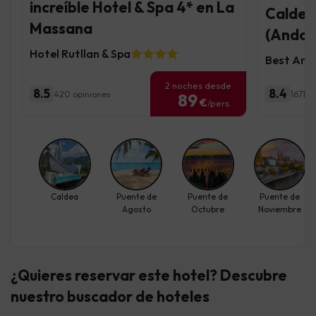
increíble Hotel & Spa 4* en La
Caldea 
Massana
(Andor
Hotel Rutllan & Spa
Best And
2 noches desde
8.5
8.4
420 opiniones
1671 o
89
€
/pers.
Caldea
Puente de
Puente de
Puente de
Agosto
Octubre
Noviembre
¿Quieres reservar este hotel? Descubre
nuestro buscador de hoteles