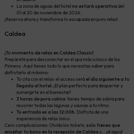
La zona de aguas del hotel
no estará operativa
del
01 al 20 de noviembre de 2026.
¡Reserva ahora y transforma tu escapada en puro relax!
Caldea
¡Tu momento de relax en Caldea Classic!
Prepárate para desconectar en el spa más icónico de los
Pirineos. Aquí tienes todo lo que necesitas saber para
disfrutarlo al máximo:
Tu cita con el relax: el acceso será
el día siguiente a tu
llegada al hotel.
¡El plan perfecto para despertar y
sumergirte en el bienestar!
3 horas de pura calma
: tienes tiempo de sobra para
recorrer todas las lagunas y saunas a tu ritmo.
Tu entrada es a las 12:00h
. Disfruta de una
experiencia de relax único.
Cero complicaciones: Olvida los tickets;
solo tienes que
enseñar tu bono en la recepción de Caldea
y... ¡al agua!