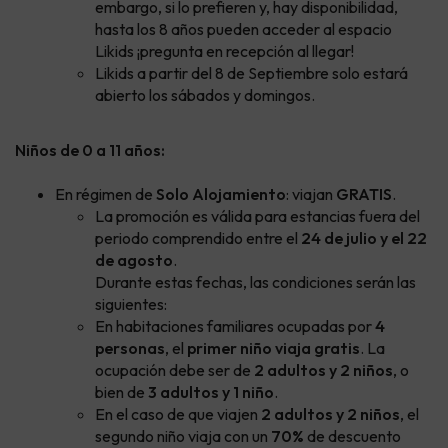
embargo, si lo prefieren y, hay disponibilidad,
hasta los 8 años pueden acceder al espacio
Likids ¡pregunta en recepción al llegar!
Likids a partir del 8 de Septiembre solo estará
abierto los sábados y domingos.
Niños de 0 a 11 años:
En régimen de
Solo Alojamiento
: viajan
GRATIS
.
La promoción es válida para estancias fuera del
periodo comprendido entre el
24 de julio y el 22
de agosto
.
Durante estas fechas, las condiciones serán las
siguientes:
En habitaciones familiares ocupadas por
4
personas
, el
primer niño viaja gratis
. La
ocupación debe ser de
2 adultos y 2 niños
, o
bien de
3 adultos y 1 niño
.
En el caso de que viajen
2 adultos y 2 niños
, el
segundo niño viaja con un
70%
de descuento