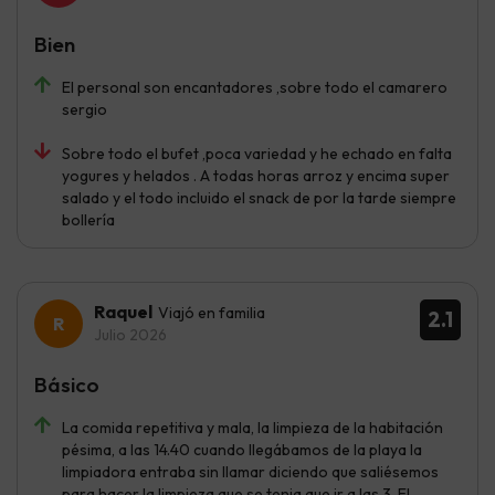
Bien
El personal son encantadores ,sobre todo el camarero
sergio
Sobre todo el bufet ,poca variedad y he echado en falta
yogures y helados . A todas horas arroz y encima super
salado y el todo incluido el snack de por la tarde siempre
bollería
Raquel
Viajó en familia
2.1
Julio 2026
Básico
La comida repetitiva y mala, la limpieza de la habitación
pésima, a las 14.40 cuando llegábamos de la playa la
limpiadora entraba sin llamar diciendo que saliésemos
para hacer la limpieza que se tenia que ir a las 3. El