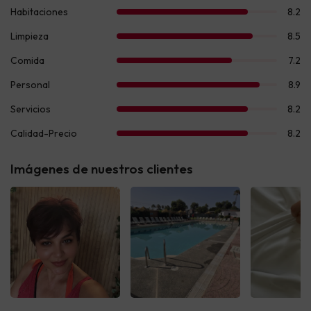
Imágenes de nuestros clientes
Ver todas
Ver todas
Ver t