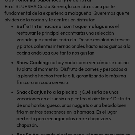
En el BLUESEA Costa Serena, la comida es una parte
fundamental de la experiencia malagueña. Queremos que te
olvides de la cocina y te centres en disfrutar:
Buffet Internacional con toque malagueño:
el
restaurante principal encontrarás una selección
variada que cambia cada día. Desde ensaladas frescas
y platos calientes internacionales hasta esos guiños a la
cocina andaluza que tanto nos gustan.
Show Cooking:
no hay nada como ver cómo se cocina
tu plato al momento. Disfruta de carnes y pescados a
la plancha hechos frente a ti, garantizando la máxima
frescura en cada servicio.
Snack Bar junto a la piscina:
¿Qué sería de unas
vacaciones en el sur sin un picoteo al aire libre? Disfruta
de una hamburguesa, unos nuggets o una bebida bien
fría mientras descansas en la hamaca. Es el lugar
perfecto para recargar pilas entre chapuzón y
chapuzón.
Bar Salón:
cuando el sol se pone, el bar se convierte en