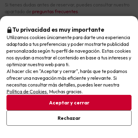
Si tienes dudas antes de reservar, puedes consultar nuestro
apartado de
preguntas frecuentes
.
Tu privacidad es muy importante
Otras iniciativas de éxito del grupo Viajes Para Ti S.L.U.
Utilizamos cookies únicamente para darte una experiencia
No llegas tarde: llegas al siguiente.
son Esquiades.com (la web líder de viajes a la nieve en
adaptada a tus preferencias y poder mostrarte publicidad
Este chollo ya ha caducado, pero cada día lanzamos
España) y Amimir.com, el buscador de hoteles con más
personalizada según tu perfil de navegación. Estas cookies
de 1.000.000 de alojamientos disponibles para
nuevas oportunidades para viajar mejor y pagar
nos ayudan a mostrar el contenido en base a tus intereses y
reservar y viajar por todo el mundo.
optimizar nuestra web para ti.
menos.
Al hacer clic en "Aceptar y cerrar", harás que te podamos
Apúntate y que el próximo no se te escape.
ofrecer una navegación más eficiente y relevante. Si
necesitas consultar más detalles, puedes leer nuestra
Pon tu mejor e-mail
Política de Cookies.
Muchas gracias.
Aceptar y cerrar
Sobre Buscounchollo.com
Ya estoy suscrito
Rechazar
Al suscribirte, confirmas haber leído y estar de acuerdo con la
¿Quiénes somos?
Top destinos
Política de Privacidad