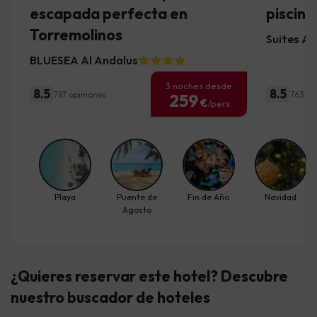
escapada perfecta en
piscina
Torremolinos
Suites Al
BLUESEA Al Andalus
3 noches desde
8.5
8.5
787 opiniones
763 op
259
€
/pers.
Playa
Puente de
Fin de Año
Navidad
Agosto
¿Quieres reservar este hotel? Descubre
nuestro buscador de hoteles