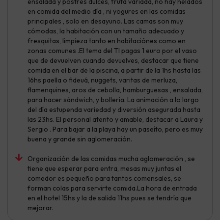
ensalada y postres dulces, fruta variada, no hay helados
en comida del medio día , ni yogures en las comidas
principales , solo en desayuno. Las camas son muy
cómodas, la habitación con un tamaño adecuado y
fresquitas, limpieza tanto en habitaciónes como en
zonas comunes .El tema del TI pagas 1 euro por el vaso
que de devuelven cuando devuelves, destacar que tiene
comida en el bar de la piscina, a partir de la 1hs hasta las
16hs paella o fideuá, nuggets, varitas de merluza,
flamenquines, aros de cebolla, hamburguesas , ensalada,
para hacer sándwich, y bolleria. La animación a lo largo
del día estupenda variedad y diversión asegurada hasta
las 23hs. El personal atento y amable, destacar a Laura y
Sergio . Para bajar a la playa hay un paseíto, pero es muy
buena y grande sin aglomeración.
Organización de las comidas mucha aglomeración , se
tiene que esperar para entra, mesas muy juntas el
comedor es pequeño para tantos comensales, se
forman colas para servirte comida.La hora de entrada
en el hotel 15hs y la de salida 11hs pues se tendría que
mejorar.