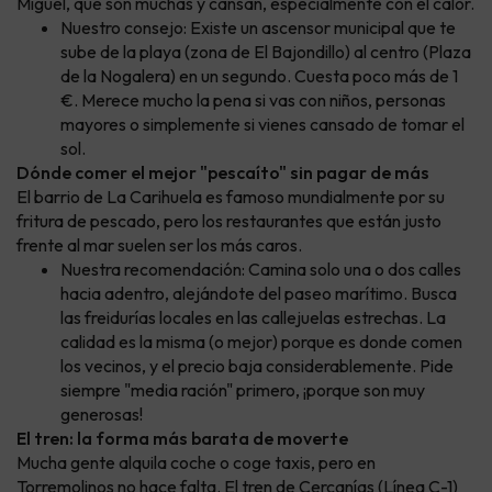
Miguel, que son muchas y cansan, especialmente con el calor.
Nuestro consejo: Existe un ascensor municipal que te
sube de la playa (zona de El Bajondillo) al centro (Plaza
de la Nogalera) en un segundo. Cuesta poco más de 1
€. Merece mucho la pena si vas con niños, personas
mayores o simplemente si vienes cansado de tomar el
sol.
Dónde comer el mejor "pescaíto" sin pagar de más
El barrio de La Carihuela es famoso mundialmente por su
fritura de pescado, pero los restaurantes que están justo
frente al mar suelen ser los más caros.
Nuestra recomendación: Camina solo una o dos calles
hacia adentro, alejándote del paseo marítimo. Busca
las freidurías locales en las callejuelas estrechas. La
calidad es la misma (o mejor) porque es donde comen
los vecinos, y el precio baja considerablemente. Pide
siempre "media ración" primero, ¡porque son muy
generosas!
El tren: la forma más barata de moverte
Mucha gente alquila coche o coge taxis, pero en
Torremolinos no hace falta. El tren de Cercanías (Línea C-1)