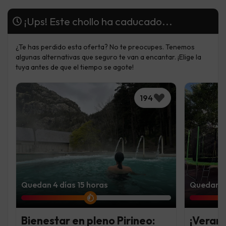
¡Ups! Este chollo ha caducado...
¿Te has perdido esta oferta? No te preocupes. Tenemos
algunas alternativas que seguro te van a encantar. ¡Elige la
tuya antes de que el tiempo se agote!
194
Quedan 4 días 15 horas
Quedan 6 
Bienestar en pleno Pirineo:
¡Verano