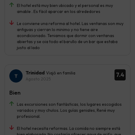
El hotel està muy bien ubicado y el personal es muy
amable . Es fàcil aparcar en los alrededores
Le conviene una reforma al hotel. Las ventanas son muy
antiguas y cierran lo minimo y no tiene aire
acondicionado. Teniamos que dormir con ventanas
abiertas y se oia todo el barullo de un bar que estaba
justo al lado
Trinidad
Viajó en familia
7.4
Agosto 2025
Bien
Las excursiones son fantásticas, los lugares escogidos
variados y muy chulos. Los guías geniales, René muy
profesional.
El hotel necesita reformas. La comida no siempre está
bien elaborada. No costaría ofrecer agua de grifo, que