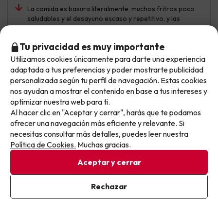
La comida es basura literalmente, muchos fritros poco
saludables y el desayuno escaso y repetitivo, y las
bebidas tampoco estan incluidas, no an sido muy
transparentes en el anuncio, no habra una próxima vez
Tu privacidad es muy importante
Utilizamos cookies únicamente para darte una experiencia
No llegas tarde: llegas al siguiente.
adaptada a tus preferencias y poder mostrarte publicidad
Este chollo ya ha caducado, pero cada día lanzamos
personalizada según tu perfil de navegación. Estas cookies
nuevas oportunidades para viajar mejor y pagar
nos ayudan a mostrar el contenido en base a tus intereses y
optimizar nuestra web para ti.
menos.
Al hacer clic en "Aceptar y cerrar", harás que te podamos
Apúntate y que el próximo no se te escape.
ofrecer una navegación más eficiente y relevante. Si
necesitas consultar más detalles, puedes leer nuestra
Pon tu mejor e-mail
Política de Cookies.
Muchas gracias.
Aceptar y cerrar
Rafael
Viajó en familia
6.6
Ya estoy suscrito
Rechazar
Agosto 2025
Al suscribirte, confirmas haber leído y estar de acuerdo con la
Política de Privacidad
Bien