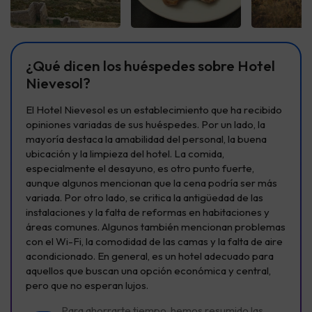
Ver todas
Ver todas
Ver t
¿Qué dicen los huéspedes sobre Hotel
Nievesol?
El Hotel Nievesol es un establecimiento que ha recibido
opiniones variadas de sus huéspedes. Por un lado, la
mayoría destaca la amabilidad del personal, la buena
ubicación y la limpieza del hotel. La comida,
especialmente el desayuno, es otro punto fuerte,
aunque algunos mencionan que la cena podría ser más
variada. Por otro lado, se critica la antigüedad de las
instalaciones y la falta de reformas en habitaciones y
áreas comunes. Algunos también mencionan problemas
con el Wi-Fi, la comodidad de las camas y la falta de aire
acondicionado. En general, es un hotel adecuado para
aquellos que buscan una opción económica y central,
pero que no esperan lujos.
Para ahorrarte tiempo, hemos resumido las