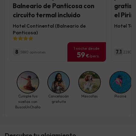
Balneario de Panticosa con
gratis,
circuito termal incluido
el Piri
Hotel Continental (Balneario de
Hotel Taü
Panticosa)
1 noche desde
8
7.1
5880 opiniones
2280 o
59
€
/pers.
Cumple tus
Cancelación
Mascotas
Piscina
sueños con
gratuita
BuscoUnChollo
Descubre tu alojamiento