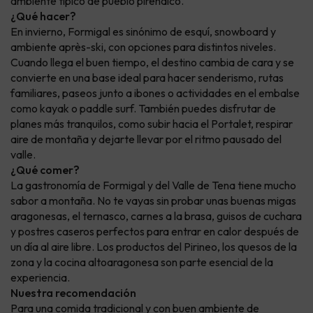
ambiente típico de pueblo pirenaico.
¿Qué hacer?
En invierno, Formigal es sinónimo de esquí, snowboard y
ambiente après-ski, con opciones para distintos niveles.
Cuando llega el buen tiempo, el destino cambia de cara y se
convierte en una base ideal para hacer senderismo, rutas
familiares, paseos junto a ibones o actividades en el embalse
como kayak o paddle surf. También puedes disfrutar de
planes más tranquilos, como subir hacia el Portalet, respirar
aire de montaña y dejarte llevar por el ritmo pausado del
valle.
¿Qué comer?
La gastronomía de Formigal y del Valle de Tena tiene mucho
sabor a montaña. No te vayas sin probar unas buenas migas
aragonesas, el ternasco, carnes a la brasa, guisos de cuchara
y postres caseros perfectos para entrar en calor después de
un día al aire libre. Los productos del Pirineo, los quesos de la
zona y la cocina altoaragonesa son parte esencial de la
experiencia.
Nuestra recomendación
Para una comida tradicional y con buen ambiente de