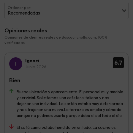
Ordenar por:
Recomendadas
Opiniones reales
Opiniones de clientes reales de Buscounchollo.com, 100%
verificadas.
Ignaci
6.7
Junio 2026
Bien
Buena ubicación y aparcamiento. El personal muy amable
y servicial. Solicitamos una cafetera italiana y nos
dejaron una individual. La sartén estaba muy deteriorada
y nos trajeron una nueva.La terraza es amplia y cómoda
aunque no pudimos usarla porque daba el sol todo el día.
El sofá cama estaba hundido en un lado. La cocina es