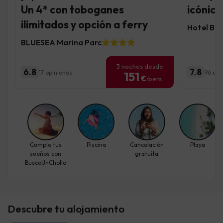
Un 4* con toboganes
icónica
ilimitados y opción a ferry
Hotel BL
BLUESEA Marina Parc
3 noches desde
6.8
7.8
17 opiniones
96 opi
151
€
/pers.
Cumple tus
Piscina
Cancelación
Playa
sueños con
gratuita
BuscoUnChollo
Descubre tu alojamiento