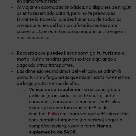
en camarote interior.
Al viajar en acomodación básica, no dispones de ningún
asiento reservado para ti, pero no te preocupes.
Durante la travesía, puedes hacer uso de todas las
zonas comunes del barco: cafetería, restaurante,
cubierta... Con este tipo de acomodación, tu viaje es
más económico.
Recuerda que
puedes llevar contigo tu turismo o
moto.
Así no tendrás gastos extras alquilando o
pagando otros transportes.
Las dimensiones máximas del vehículo: se admitirá
como turismo furgonetas que midan hasta 4.99 metros
de largo y 2,10 metros de alto.
Vehículos con suplemento
adicional y bajo
petición (no incluidos en este chollo): auto-
caravanas, caravanas, remolques, vehículos
mixtos y furgonetas a partir de 5 m de
longitud.
Pulsa aquí
para ver qué vehículos están
considerados furgoneta
(no turismo) según la
compañía naviera, y por lo tanto
tienen
suplemento de 540€
.