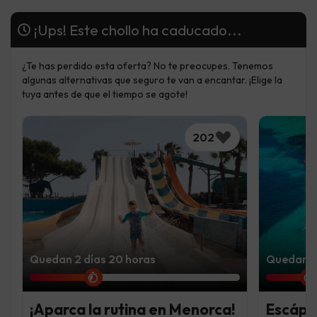
¡Ups! Este chollo ha caducado...
¿Te has perdido esta oferta? No te preocupes. Tenemos
algunas alternativas que seguro te van a encantar. ¡Elige la
tuya antes de que el tiempo se agote!
202
Quedan 2 días 20 horas
Quedan 1 
¡Aparca la rutina en Menorca!
Escápat