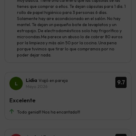
muy básica. Tiene una cafetera que las cápsulas se las
tienes que comprar a ellos. Te dejan cápsulas para 1 día. 1
rollo de papel higiénico para 3 personas 6 días.
Solamente hay aire acondicionado en el salón. No hay
mantel. Te dejan un pequeño bote de lavaplatos y un
estropajo. De electrodomésticos solo hay frigorífico y
microondas.Me parece un abuso lo de cobrar 80 euros
por la limpieza y más aún 50 por la cocina. Una pena
porque tuvimos que tirar lo que compramos por no
poder dejar nada.
Lidia
Viajó en pareja
9.7
Mayo 2026
Excelente
Todo genial!! Nos ha encantado!!!