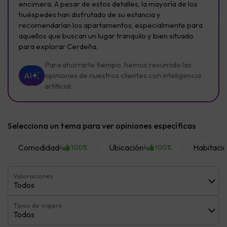
encimera. A pesar de estos detalles, la mayoría de los
huéspedes han disfrutado de su estancia y
recomendarían los apartamentos, especialmente para
aquellos que buscan un lugar tranquilo y bien situado
para explorar Cerdeña.
Para ahorrarte tiempo, hemos resumido las
AI
opiniones de nuestros clientes con inteligencia
artificial.
Selecciona un tema para ver opiniones específicas
Comodidad
Ubicación
Habitaci
4
4
100%
100%
Valoraciones
Todos
Tipos de viajero
Todos