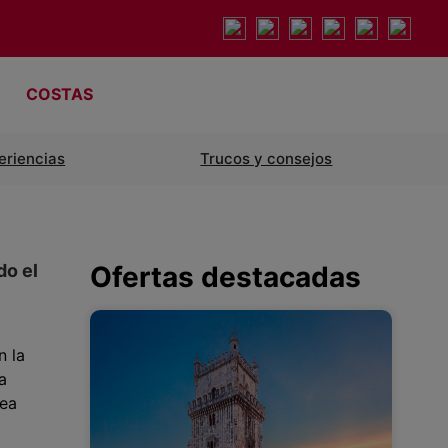
COSTAS
eriencias
Trucos y consejos
do el
Ofertas destacadas
n la
a
sea