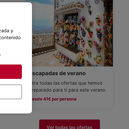
zada y
 contenido
a
Escapadas de verano
Mira todas las ofertas que hemos
preparado para ti para este verano.
Desde 41€ por persona
Ver todas las ofertas