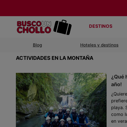
DESTINOS
Blog
Hoteles y destinos
ACTIVIDADES EN LA MONTAÑA
¿Qué h
año!
¿Quier
prefier
playa. 
como lu
en vera