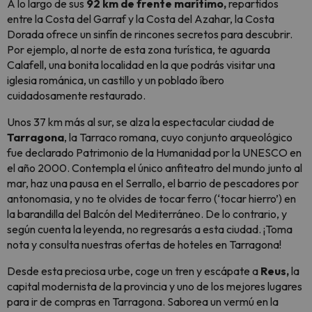
A lo largo de sus
92 km de frente marítimo,
repartidos
entre la Costa del Garraf y la Costa del Azahar, la Costa
Dorada ofrece un sinfín de rincones secretos para descubrir.
Por ejemplo, al norte de esta zona turística, te aguarda
Calafell, una bonita localidad en la que podrás visitar una
iglesia románica, un castillo y un poblado íbero
cuidadosamente restaurado.
Unos 37 km más al sur, se alza la espectacular ciudad de
Tarragona
, la Tarraco romana, cuyo conjunto arqueológico
fue declarado Patrimonio de la Humanidad por la UNESCO en
el año 2000. Contempla el único anfiteatro del mundo junto al
mar, haz una pausa en el Serrallo, el barrio de pescadores por
antonomasia, y no te olvides de
tocar ferro
(‘tocar hierro’) en
la barandilla del Balcón del Mediterráneo. De lo contrario, y
según cuenta la leyenda, no regresarás a esta ciudad. ¡Toma
nota y consulta nuestras ofertas de hoteles en Tarragona!
Desde esta preciosa urbe, coge un tren y escápate a
Reus,
la
capital modernista de la provincia y uno de los mejores lugares
para ir de compras en Tarragona. Saborea un vermú en la