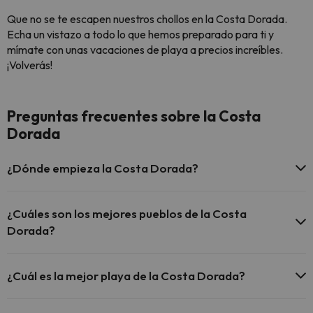
Que no se te escapen nuestros chollos en la Costa Dorada.
Echa un vistazo a todo lo que hemos preparado para ti y
mímate con unas vacaciones de playa a precios increíbles.
¡Volverás!
Preguntas frecuentes sobre la Costa
Dorada
¿Dónde empieza la Costa Dorada?
La Costa Dorada es la zona del litoral catalán que comprende la
provincia de Tarragona. Su inicio se suele marcar
¿Cuáles son los mejores pueblos de la Costa
desembocadura del Río Foix y su final en la desembocadura del
Dorada?
Delta del Ebro
Si estás pensando en hacer un
viaje a la Costa Dorada
debes
saber que, además de playas, aquí también encontrarás pueblos
¿Cuál es la mejor playa de la Costa Dorada?
con mucho encanto. Algunos de ellos son: Calafell, L'Ametlla de
Mar, Altafulla, Cunit o Sant Carles de la Rápita, entre muchos
Existen muchas playas en la Costa Brava que merece la pena