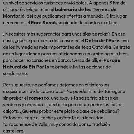
un nivel de servicios turísticos envidiables. A apenas 3 km de
allí, podrás relajarte en el
balneario de les Termes de
Montbrió,
del que publicamos ofertas a menudo. Otro lugar
cercano es el
Parc Samà,
salpicado de plantas exóticas.
¿Necesitas más sugerencias para unos días de relax? En ese
caso, ¿qué te parecería descansar en el
Delta de l’Ebre,
uno
de los humedales más importantes de toda Cataluña. Se trata
de un lugar idóneo para los aficionados a la ornitología, o bien
para hacer excursiones en barca. Cerca de allí, el
Parque
Natural de Els Ports
te brinda infinitas opciones de
senderismo.
Por supuesto, no podíamos dejarnos en el tintero las
exquisiteces de la cocina local. No puedes irte de Tarragona
sin probar el
romesco,
una exquisita salsa fría a base de
verduras y almendras, perfecta para acompañar los típicos
calçots
. ¿Quieres probar este plato a base de cebollinos?
Entonces, coge el coche y acércate a la localidad
tarraconense de Valls, muy conocida por su tradición
castellera.