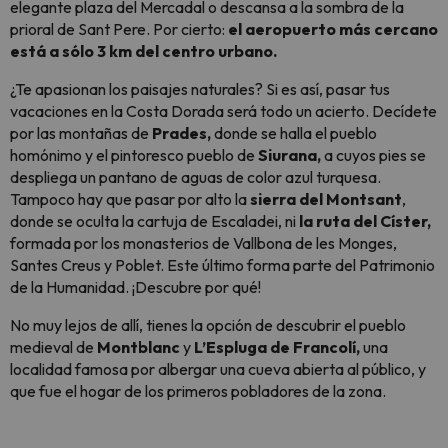
elegante plaza del Mercadal o descansa a la sombra de la
prioral de Sant Pere. Por cierto:
el aeropuerto más cercano
está a sólo 3 km del centro urbano.
¿Te apasionan los paisajes naturales? Si es así, pasar tus
vacaciones en la Costa Dorada será todo un acierto. Decídete
por las montañas de
Prades,
donde se halla el pueblo
homónimo y el pintoresco pueblo de
Siurana,
a cuyos pies se
despliega un pantano de aguas de color azul turquesa.
Tampoco hay que pasar por alto la
sierra del Montsant
,
donde se oculta la cartuja de Escaladei, ni
la ruta del Císter,
formada por los monasterios de Vallbona de les Monges,
Santes Creus y Poblet. Este último forma parte del Patrimonio
de la Humanidad. ¡Descubre por qué!
No muy lejos de allí, tienes la opción de descubrir el pueblo
medieval de
Montblanc
y
L’Espluga de Francolí,
una
localidad famosa por albergar una cueva abierta al público, y
que fue el hogar de los primeros pobladores de la zona.