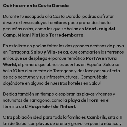
Qué hacer en la Costa Dorada
Durante tu escapada a la Costa Dorada, podrás disfrutar
desde extensas playas familiares poco profundas hasta
pequeñas calas, como las que se hallan en
Mont-roig del
Camp, Miami Platja o Torredembarra.
En esta lista no podían faltar los dos grandes destinos de playa
en Tarragona:
Salou y Vila-seca,
que comparten los terrenos
en los que se despliega el parque temático
PortAventura
World,
el primero que abrió sus puertas en España. Salou se
halla 10 km al suroeste de Tarragona y destaca por su oferta
de ocio nocturno y sus infraestructuras. ¡Compruébalo
alojándote en alguno de nuestros hoteles en Salou!
Dedica también un tiempo a explorar las playas vírgenes y
naturistas de Tarragona, como la
playa del Torn
, en el
término de
L’Hospitalet de l’Infant.
Otra población ideal para toda la familia es
Cambrils,
sita a 11
km de Salou, con playas de arena y grava, un puerto náutico y