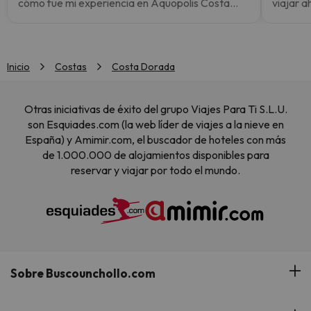
cómo fue mi experiencia en Aquopolis Costa
viajar 
Daurad…
pla…
Inicio
Costas
Costa Dorada
Otras iniciativas de éxito del grupo Viajes Para Ti S.L.U.
son Esquiades.com (la web líder de viajes a la nieve en
España) y Amimir.com, el buscador de hoteles con más
de 1.000.000 de alojamientos disponibles para
reservar y viajar por todo el mundo.
Sobre Buscounchollo.com
¿Quiénes somos?