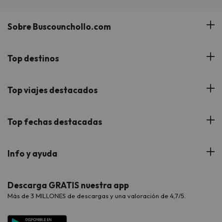
Sobre Buscounchollo.com
¿Quiénes somos?
Top destinos
Tarjeta Regalo
Hoteles Andalucía
Top viajes destacados
Buscounchollo en los medios
Hoteles Andorra
Blog
Viajes con Niños
Top fechas destacadas
Hoteles Cataluña
Web Corporativa
Viajes de Ciudad
Hoteles Portugal
Verano
Info y ayuda
Proveedores
Viajes de Novios
Hoteles Valencia
Puente de Agosto
Opiniones de nuestros clientes
Viajes con mascotas
Contáctanos
Descarga GRATIS nuestra app
Hoteles Galicia
Vacaciones en Agosto
Más de 3 MILLONES de descargas y una valoración de 4,7/5.
Viajes para grupos
Chollos con Todo Incluido
Preguntas frecuentes
Hoteles en Islas
Vacaciones en Septiembre
Chollos en la playa