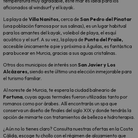
temperatura muy agradable, este mar es ideal para los
aficionados al
windsurf
y el kayak.
La playa de
Villa Nanitos,
cerca de
San Pedro del Pinatar
(una población famosa por sus salinas), es un lugar habitual
para los amantes del kayak, voleibol de playa, el esquí
acuático y el surf. A su vez, la playa de
Punta del Fraile,
accesible únicamente a pie y próxima a Águilas, es fantástica
para bucear en Murcia, gracias a sus aguas cristalinas.
Otros dos municipios de interés son
San Javier y Los
Alcázares,
siendo este último una elección inmejorable para
el turismo familiar.
Al noreste de Murcia, te espera la ciudad balneario de
Fortuna
, cuyas aguas termales fueron utilizadas tanto por
romanos como por árabes. Allí encontrarás un
spa
que
conserva un diseño de finales del siglo XIX y donde tendrás la
opción de mimarte con tratamientos de belleza e hidroterapia.
¿Aún no lo tienes claro? Consulta nuestras ofertas en la Costa
Cálida, escoge tu chollo con el régimen de alojamiento que