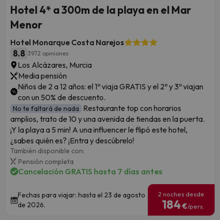
Hotel 4* a 300m de la playa en el Mar
Menor
Hotel Monarque Costa Narejos
8.8
3972 opiniones
Los Alcázares, Murcia
Media pensión
Niños de 2 a 12 años: el 1º viaja GRATIS y el 2º y 3º viajan
con un 50% de descuento.
Restaurante top con horarios
No te faltará de nada
amplios, trato de 10 y una avenida de tiendas en la puerta.
¡Y la playa a 5 min! A una influencer le flipó este hotel,
¿sabes quién es? ¡Entra y descúbrelo!
También disponible con:
Pensión completa
Cancelación GRATIS hasta 7 días antes
2 noches desde
Fechas para viajar: hasta el 23 de agosto
184
de 2026.
€
/pers.