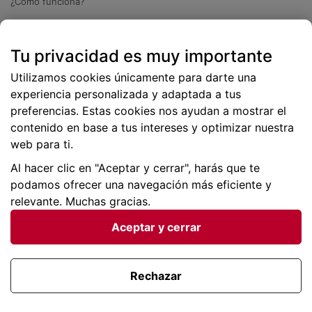
¿Cómo funciona?
Descarga nuestra app
Tu privacidad es muy importante
Más
de 2 millones de descargas
Utilizamos cookies únicamente para darte una
experiencia personalizada y adaptada a tus
preferencias. Estas cookies nos ayudan a mostrar el
contenido en base a tus intereses y optimizar nuestra
web para ti.
Al hacer clic en "Aceptar y cerrar", harás que te
podamos ofrecer una navegación más eficiente y
relevante. Muchas gracias.
Aceptar y cerrar
Condiciones generales |
Privacidad de datos | P
olítica
de cookies
Rechazar
Viajes para ti SLU Copyright © BuscoUnChollo.com