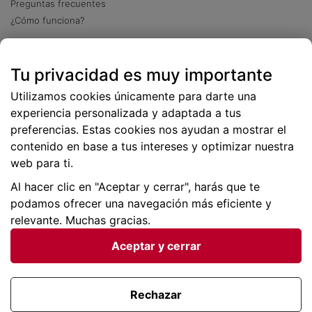
Preguntas frecuentes
¿Cómo funciona?
Descarga nuestra app
Tu privacidad es muy importante
Más
de 2 millones de descargas
Utilizamos cookies únicamente para darte una
experiencia personalizada y adaptada a tus
preferencias. Estas cookies nos ayudan a mostrar el
contenido en base a tus intereses y optimizar nuestra
web para ti.
Al hacer clic en "Aceptar y cerrar", harás que te
podamos ofrecer una navegación más eficiente y
relevante. Muchas gracias.
Aceptar y cerrar
Condiciones generales |
Privacidad de datos | P
olítica
de cookies
Rechazar
Viajes para ti SLU Copyright © BuscoUnChollo.com