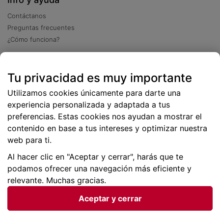
Contáctanos
Preguntas frecuentes
¿Cómo funciona?
Descarga nuestra app
Tu privacidad es muy importante
Más
de 2 millones de descargas
Utilizamos cookies únicamente para darte una
experiencia personalizada y adaptada a tus
preferencias. Estas cookies nos ayudan a mostrar el
contenido en base a tus intereses y optimizar nuestra
web para ti.
Al hacer clic en "Aceptar y cerrar", harás que te
podamos ofrecer una navegación más eficiente y
relevante. Muchas gracias.
Aceptar y cerrar
Condiciones generales |
Privacidad de datos | P
olítica