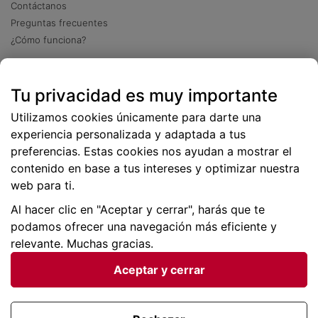
Contáctanos
Preguntas frecuentes
¿Cómo funciona?
Descarga nuestra app
Tu privacidad es muy importante
Más
de 2 millones de descargas
Utilizamos cookies únicamente para darte una
experiencia personalizada y adaptada a tus
preferencias. Estas cookies nos ayudan a mostrar el
contenido en base a tus intereses y optimizar nuestra
web para ti.
Al hacer clic en "Aceptar y cerrar", harás que te
podamos ofrecer una navegación más eficiente y
relevante. Muchas gracias.
Aceptar y cerrar
Condiciones generales |
Privacidad de datos | P
olítica
de cookies