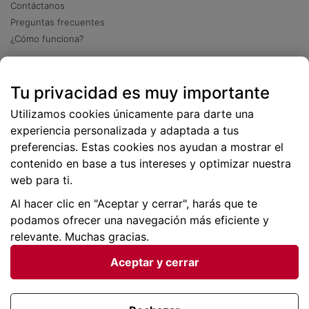
Contáctanos
Preguntas frecuentes
¿Cómo funciona?
Descarga nuestra app
Tu privacidad es muy importante
Más
de 2 millones de descargas
Utilizamos cookies únicamente para darte una
experiencia personalizada y adaptada a tus
preferencias. Estas cookies nos ayudan a mostrar el
contenido en base a tus intereses y optimizar nuestra
web para ti.
Al hacer clic en "Aceptar y cerrar", harás que te
podamos ofrecer una navegación más eficiente y
relevante. Muchas gracias.
Aceptar y cerrar
Condiciones generales |
Privacidad de datos | P
olítica
de cookies