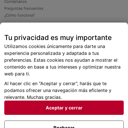
Contáctanos
Preguntas frecuentes
¿Cómo funciona?
Descarga nuestra app
Tu privacidad es muy importante
Más
de 2 millones de descargas
Utilizamos cookies únicamente para darte una
experiencia personalizada y adaptada a tus
preferencias. Estas cookies nos ayudan a mostrar el
contenido en base a tus intereses y optimizar nuestra
web para ti.
Al hacer clic en "Aceptar y cerrar", harás que te
podamos ofrecer una navegación más eficiente y
relevante. Muchas gracias.
Aceptar y cerrar
Condiciones generales |
Privacidad de datos | P
olítica
de cookies
Rechazar