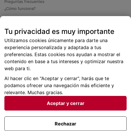
Preguntas frecuentes
¿Cómo funciona?
Descarga nuestra app
Tu privacidad es muy importante
Más
de 2 millones de descargas
Utilizamos cookies únicamente para darte una
experiencia personalizada y adaptada a tus
preferencias. Estas cookies nos ayudan a mostrar el
contenido en base a tus intereses y optimizar nuestra
web para ti.
Al hacer clic en "Aceptar y cerrar", harás que te
podamos ofrecer una navegación más eficiente y
relevante. Muchas gracias.
Aceptar y cerrar
Condiciones generales |
Privacidad de datos | P
olítica
de cookies
Rechazar
Viajes para ti SLU Copyright © BuscoUnChollo.com