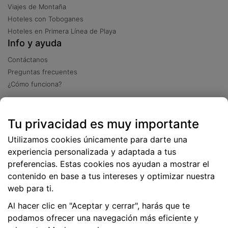
Viajes de Montaña
Hoteles con Toboganes
Hoteles en Primera Línea de Playa
Info y ayuda
Contáctanos
Preguntas frecuentes
¿Cómo funciona?
Descarga nuestra app
Tu privacidad es muy importante
Más
de 2 millones de descargas
Utilizamos cookies únicamente para darte una
experiencia personalizada y adaptada a tus
preferencias. Estas cookies nos ayudan a mostrar el
contenido en base a tus intereses y optimizar nuestra
web para ti.
Al hacer clic en "Aceptar y cerrar", harás que te
podamos ofrecer una navegación más eficiente y