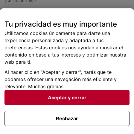
¿Cómo funciona?
Descarga nuestra app
Tu privacidad es muy importante
Más
de 2 millones de descargas
Utilizamos cookies únicamente para darte una
experiencia personalizada y adaptada a tus
preferencias. Estas cookies nos ayudan a mostrar el
contenido en base a tus intereses y optimizar nuestra
web para ti.
Al hacer clic en "Aceptar y cerrar", harás que te
podamos ofrecer una navegación más eficiente y
relevante. Muchas gracias.
Aceptar y cerrar
Condiciones generales |
Privacidad de datos | P
olítica
de cookies
Rechazar
Viajes para ti SLU Copyright © BuscoUnChollo.com