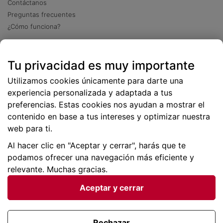
Contáctanos
Preguntas frecuentes
¿Cómo funciona?
Descarga nuestra app
Tu privacidad es muy importante
Más
de 2 millones de descargas
Utilizamos cookies únicamente para darte una
experiencia personalizada y adaptada a tus
preferencias. Estas cookies nos ayudan a mostrar el
contenido en base a tus intereses y optimizar nuestra
web para ti.
Al hacer clic en "Aceptar y cerrar", harás que te
podamos ofrecer una navegación más eficiente y
relevante. Muchas gracias.
Aceptar y cerrar
Condiciones generales |
Privacidad de datos | P
olítica
de cookies
Rechazar