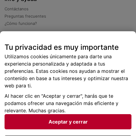
Contáctanos
Preguntas frecuentes
¿Cómo funciona?
Descarga nuestra app
Tu privacidad es muy importante
Más
de 2 millones de descargas
Utilizamos cookies únicamente para darte una
experiencia personalizada y adaptada a tus
preferencias. Estas cookies nos ayudan a mostrar el
contenido en base a tus intereses y optimizar nuestra
web para ti.
Al hacer clic en "Aceptar y cerrar", harás que te
podamos ofrecer una navegación más eficiente y
relevante. Muchas gracias.
Aceptar y cerrar
Condiciones generales |
Privacidad de datos | P
olítica