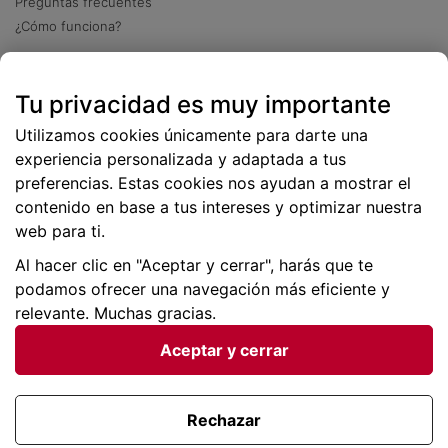
Preguntas frecuentes
¿Cómo funciona?
Descarga nuestra app
Tu privacidad es muy importante
Más
de 2 millones de descargas
Utilizamos cookies únicamente para darte una
experiencia personalizada y adaptada a tus
preferencias. Estas cookies nos ayudan a mostrar el
contenido en base a tus intereses y optimizar nuestra
web para ti.
Al hacer clic en "Aceptar y cerrar", harás que te
podamos ofrecer una navegación más eficiente y
relevante. Muchas gracias.
Aceptar y cerrar
Condiciones generales |
Privacidad de datos | P
olítica
de cookies
Rechazar
Viajes para ti SLU Copyright © BuscoUnChollo.com