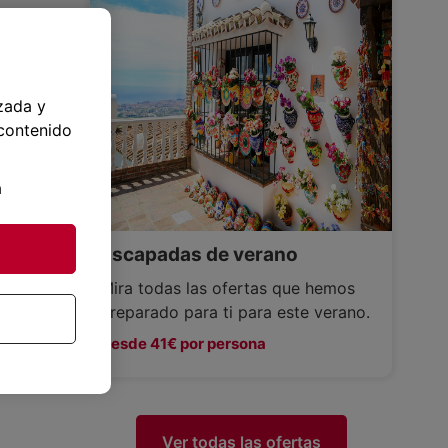
zada y
 contenido
a
Escapadas de verano
Mira todas las ofertas que hemos
preparado para ti para este verano.
Desde 41€ por persona
Ver todas las ofertas