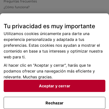
Preguntas frecuentes
¿Cómo funciona?
Descarga nuestra app
Tu privacidad es muy importante
Más
de 2 millones de descargas
Utilizamos cookies únicamente para darte una
experiencia personalizada y adaptada a tus
preferencias. Estas cookies nos ayudan a mostrar el
contenido en base a tus intereses y optimizar nuestra
web para ti.
Al hacer clic en "Aceptar y cerrar", harás que te
podamos ofrecer una navegación más eficiente y
relevante. Muchas gracias.
Aceptar y cerrar
Condiciones generales |
Privacidad de datos | P
olítica
de cookies
Rechazar
Viajes para ti SLU Copyright © BuscoUnChollo.com