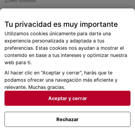
¿Cómo funciona?
Descarga nuestra app
Tu privacidad es muy importante
Más
de 2 millones de descargas
Utilizamos cookies únicamente para darte una
experiencia personalizada y adaptada a tus
preferencias. Estas cookies nos ayudan a mostrar el
contenido en base a tus intereses y optimizar nuestra
web para ti.
Al hacer clic en "Aceptar y cerrar", harás que te
podamos ofrecer una navegación más eficiente y
relevante. Muchas gracias.
Aceptar y cerrar
Condiciones generales |
Privacidad de datos | P
olítica
de cookies
Rechazar
Viajes para ti SLU Copyright © BuscoUnChollo.com